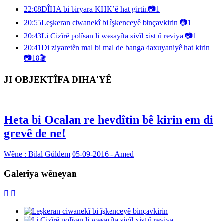
22:08
DÎHA bi biryara KHK’ê hat girtin
📷
1
20:55
Leşkeran ciwanekî bi îşkenceyê binçavkirin
📷
1
20:43
Li Cizîrê polîsan li wesayîta sivîl xist û reviya
📷
1
20:41
Di ziyaretên mal bi mal de banga daxuyaniyê hat kirin
📷
18
🎬
JI OBJEKTÎFA DIHA'YÊ
Heta bi Ocalan re hevdîtin bê kirin em di
grevê de ne!
Wêne : Bilal Güldem
05-09-2016 - Amed
Galeriya wêneyan

