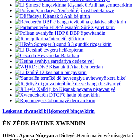
Leşkeran ciwanekî bi îşkenceyê binçavkirin
ÊN ZÊDE HATINE XWENDIN
DİHA - Ajansa Nûçeyan a Dîcleyê
.Hemû mafên wê mîsogerkirî