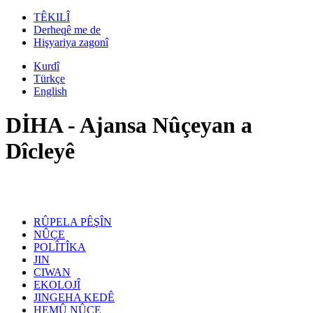
TÊKILÎ
Derheqê me de
Hişyariya zagonî
Kurdî
Türkçe
English
DİHA - Ajansa Nûçeyan a
Dîcleyê
RÛPELA PÊŞÎN
NÛÇE
POLÎTÎKA
JIN
CIWAN
EKOLOJÎ
JINGEHA KEDÊ
HEMÛ NÛÇE