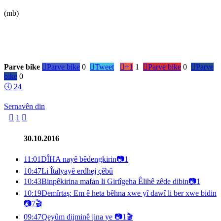
(mb)
Parve bike

Parve bike
0

Tweet

+1
1

Parve bike
0

Parve
bike
0
🕔
24
Sernavên din

1

30.10.2016
11:01
DÎHA nayê bêdengkirin
📷
1
10:47
Li Îtalyayê erdhej çêbû
10:43
Binpêkirina mafan li Girtîgeha Êlihê zêde dibin
📷
1
10:19
Demîrtaş: Em ê heta bêhna xwe yî dawî li ber xwe bidin
📷
7
🎬
09:47
Qeyûm dijminê jina ye
📷
1
🎬