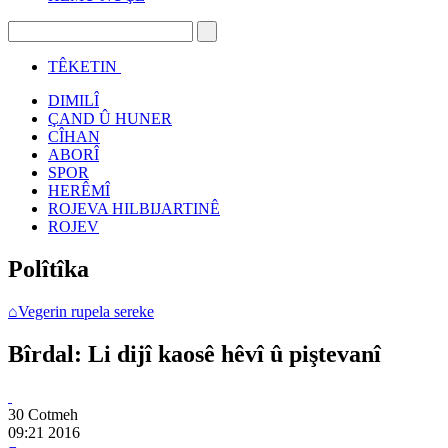
TÊKETIN
DIMILÎ
ÇAND Û HUNER
CÎHAN
ABORÎ
SPOR
HERÊMÎ
ROJEVA HILBIJARTINÊ
ROJEV
Polîtîka
⌂
Vegerin rupela sereke
Bîrdal: Li dijî kaosê hêvî û piştevanî
30 Cotmeh
09:21
2016