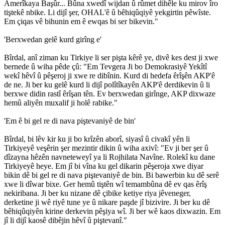
Amerîkaya Başûr... Bûna xwedî wijdan û rûmet dihêle ku mirov îro
tiştekê nbike. Li dijî şer, OHAL'ê û bêhiqûqiyê yekgirtin pêwîste.
Em çiqas vê bihunin em ê ewqas bi ser bikevin."
'Berxwedan gelê kurd girîng e'
Bîrdal, anî ziman ku Tirkiye li ser pişta kêrê ye, divê kes dest ji xwe
bernede û wiha pêde çû: "Em Tevgera Ji bo Demokrasiyê Yekîtî
wekî hêvî û pêşeroj ji xwe re dibînin. Kurd di hedefa êrîşên AKP'ê
de ne. Ji ber ku gelê kurd li dijî polîtîkayên AKP'ê derdikevin û li
berxwe didin rastî êrîşan tên. Ev berxwedan girînge, AKP dixwaze
hemû aliyên muxalif ji holê rabike."
'Em ê bi gel re di nava piştevaniyê de bin'
Bîrdal, bi lêv kir ku ji bo krîzên aborî, siyasî û civakî yên li
Tirkiyeyê veşêrin şer mezintir dikin û wiha axivî: "Ev ji ber şer û
dîzayna hêzên navneteweyî ya li Rojhilata Navîne. Rolekî ku dane
Tirkiyeyê heye. Em jî bi vîna ku gel dikarin pêşeroja xwe diyar
bikin dê bi gel re di nava piştevaniyê de bin. Bi bawerbin ku dê serê
xwe li dîwar bixe. Ger hemû tiştên wî temambûna dê ev qas êrîş
nekiribana. Ji ber ku nizane dê çibike ketiye riya jêveneger,
derketine ji wê riyê tune ye û nikare paşde jî bizivire. Ji ber ku dê
bêhiqûqiyên kirine derkevin pêşiya wî. Ji ber wê kaos dixwazin. Em
jî li dijî kaosê dibêjin hêvî û piştevanî."