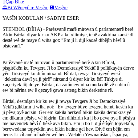

Çap Bike
🌄
Bi Wêneyê re Veşêre
💾
Veşêre
YASÎN KOBULAN / SADIYE ESER
STENBOL (DÎHA) - Parêzvanê mafê mirovan û parlamenterê berê
Akin Bîrdal diyar kir ku AKP a ku xitimiye, tenê avakirina kaosê di
destê wê de maye û wiha got: "Em jî li dijî kaosê dibêjîn hêvî û
piştevanî."
Parêzvanê mafê mirovan û parlamenterê berê Akin Bîrdal,
pisgirêkên ku Tevgera Ji bo Demokrasiyê Yekîtî û polîtîkayên derve
yên Tirkiyeyê ku dijîn nirxand. Bîrdal, rewşa Tirkiyeyê wekî
"deketina dawî ya ji pirê" nirxand û diyar kir ku êdî Tirkiye di
xaçeriyek tûj de ye. Bîrdal, da zanîn ew niha mudaxilê vê nabin û
ew bi nêrîna ew ê qezayê çawa asteng bikin derketine rê.
Bîrdal, destnîşan kir ku ew ji rewşa Tevgera Ji bo Demokrasiyê
Yekîtî gilîdarin û wiha got: "Ev tevger bûye tevgera hemû kesên ku
ji pêvajoyê acizin. Ger em kakila herkesî bikin kakila demokrasiyê
em dikarin pêşiya vê bigirin. Em dihizirin ku ji bo pevajoya li pêşiya
me navendek hêvî û hêzê ava bikin. Em ji bo li dijî êrîşên topyekûn,
berxwedana topyekûn ava bikin hatine gel hev. Divê em bêjin em
hene. Li cîhanê mînakên wê hen. Welatên Yewnanîstan, Îspanya,