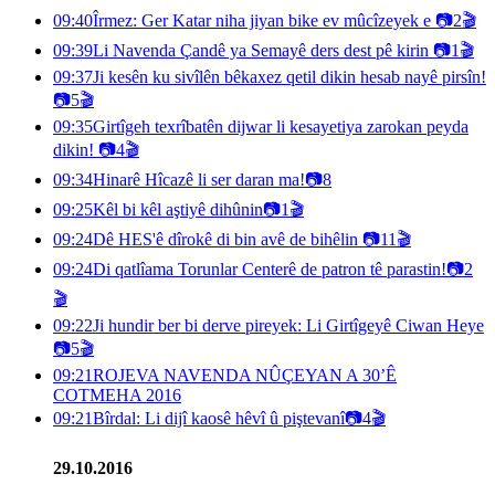
09:40
Îrmez: Ger Katar niha jiyan bike ev mûcîzeyek e
📷
2
🎬
09:39
Li Navenda Çandê ya Semayê ders dest pê kirin
📷
1
🎬
09:37
Ji kesên ku sivîlên bêkaxez qetil dikin hesab nayê pirsîn!
📷
5
🎬
09:35
Girtîgeh texrîbatên dijwar li kesayetiya zarokan peyda
dikin!
📷
4
🎬
09:34
Hinarê Hîcazê li ser daran ma!
📷
8
09:25
Kêl bi kêl aştiyê dihûnin
📷
1
🎬
09:24
Dê HES'ê dîrokê di bin avê de bihêlin
📷
11
🎬
09:24
Di qatlîama Torunlar Centerê de patron tê parastin!
📷
2
🎬
09:22
Ji hundir ber bi derve pireyek: Li Girtîgeyê Ciwan Heye
📷
5
🎬
09:21
ROJEVA NAVENDA NÛÇEYAN A 30’Ê
COTMEHA 2016
09:21
Bîrdal: Li dijî kaosê hêvî û piştevanî
📷
4
🎬
29.10.2016