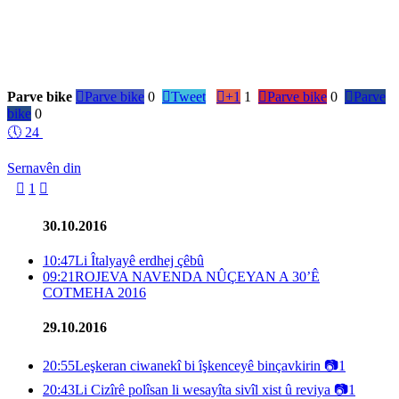
Parve bike

Parve bike
0

Tweet

+1
1

Parve bike
0

Parve
bike
0
🕔
24
Sernavên din

1

30.10.2016
10:47
Li Îtalyayê erdhej çêbû
09:21
ROJEVA NAVENDA NÛÇEYAN A 30’Ê
COTMEHA 2016
29.10.2016
20:55
Leşkeran ciwanekî bi îşkenceyê binçavkirin
📷
1
20:43
Li Cizîrê polîsan li wesayîta sivîl xist û reviya
📷
1