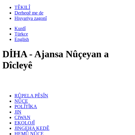
TÊKILÎ
Derheqê me de
Hişyariya zagonî
Kurdî
Türkçe
English
DİHA - Ajansa Nûçeyan a
Dîcleyê
RÛPELA PÊŞÎN
NÛÇE
POLÎTÎKA
JIN
CIWAN
EKOLOJÎ
JINGEHA KEDÊ
HEMÛ NÛÇE