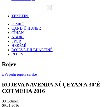
TÊKETIN
DIMILÎ
ÇAND Û HUNER
CÎHAN
ABORÎ
SPOR
HERÊMÎ
ROJEVA HILBIJARTINÊ
ROJEV
Rojev
⌂
Vegerin rupela sereke
ROJEVA NAVENDA NÛÇEYAN A 30’Ê
COTMEHA 2016
30 Cotmeh
09:21
2016