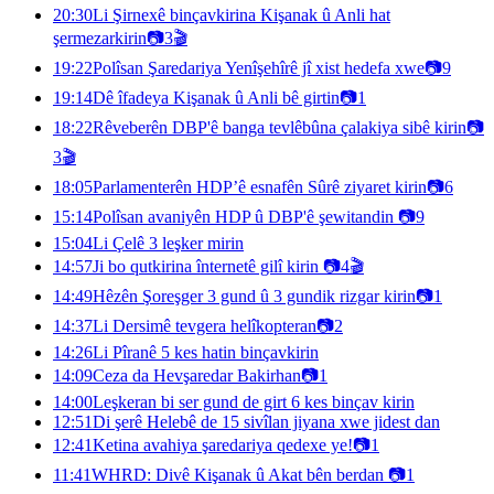
20:30
Li Şirnexê binçavkirina Kişanak û Anli hat
şermezarkirin
📷
3
🎬
19:22
Polîsan Şaredariya Yenîşehîrê jî xist hedefa xwe
📷
9
19:14
Dê îfadeya Kişanak û Anli bê girtin
📷
1
18:22
Rêveberên DBP'ê banga tevlêbûna çalakiya sibê kirin
📷
3
🎬
18:05
Parlamenterên HDP’ê esnafên Sûrê ziyaret kirin
📷
6
15:14
Polîsan avaniyên HDP û DBP'ê şewitandin
📷
9
15:04
Li Çelê 3 leşker mirin
14:57
Ji bo qutkirina înternetê gilî kirin
📷
4
🎬
14:49
Hêzên Şoreşger 3 gund û 3 gundik rizgar kirin
📷
1
14:37
Li Dersimê tevgera helîkopteran
📷
2
14:26
Li Pîranê 5 kes hatin binçavkirin
14:09
Ceza da Hevşaredar Bakirhan
📷
1
14:00
Leşkeran bi ser gund de girt 6 kes binçav kirin
12:51
Di şerê Helebê de 15 sivîlan jiyana xwe jidest dan
12:41
Ketina avahiya şaredariya qedexe ye!
📷
1
11:41
WHRD: Divê Kişanak û Akat bên berdan
📷
1