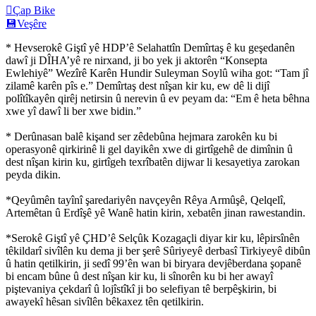

Çap Bike
💾
Veşêre
* Hevserokê Giştî yê HDP’ê Selahattîn Demîrtaş ê ku geşedanên
dawî ji DÎHA’yê re nirxand, ji bo yek ji aktorên “Konsepta
Ewlehiyê” Wezîrê Karên Hundir Suleyman Soylû wiha got: “Tam jî
zilamê karên pîs e.” Demîrtaş dest nîşan kir ku, ew dê li dijî
polîtîkayên qirêj netirsin û nerevin û ev peyam da: “Em ê heta bêhna
xwe yî dawî li ber xwe bidin.”
* Derûnasan balê kişand ser zêdebûna hejmara zarokên ku bi
operasyonê qirkirinê li gel dayikên xwe di girtîgehê de dimînin û
dest nîşan kirin ku, girtîgeh texrîbatên dijwar li kesayetiya zarokan
peyda dikin.
*Qeyûmên tayînî şaredariyên navçeyên Rêya Armûşê, Qelqelî,
Artemêtan û Erdîşê yê Wanê hatin kirin, xebatên jinan rawestandin.
*Serokê Giştî yê ÇHD’ê Selçûk Kozagaçli diyar kir ku, lêpirsînên
têkildarî sivîlên ku dema ji ber şerê Sûriyeyê derbasî Tirkiyeyê dibûn
û hatin qetilkirin, ji sedî 99’ên wan bi biryara devjêberdana şopanê
bi encam bûne û dest nîşan kir ku, li sînorên ku bi her awayî
piştevaniya çekdarî û lojîstîkî ji bo selefiyan tê berpêşkirin, bi
awayekî hêsan sivîlên bêkaxez tên qetilkirin.