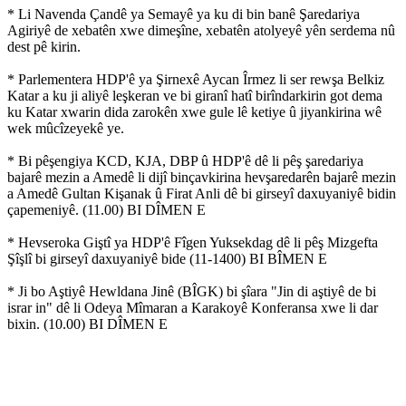
* Li Navenda Çandê ya Semayê ya ku di bin banê Şaredariya
Agiriyê de xebatên xwe dimeşîne, xebatên atolyeyê yên serdema nû
dest pê kirin.
* Parlementera HDP'ê ya Şirnexê Aycan Îrmez li ser rewşa Belkiz
Katar a ku ji aliyê leşkeran ve bi giranî hatî birîndarkirin got dema
ku Katar xwarin dida zarokên xwe gule lê ketiye û jiyankirina wê
wek mûcîzeyekê ye.
* Bi pêşengiya KCD, KJA, DBP û HDP'ê dê li pêş şaredariya
bajarê mezin a Amedê li dijî binçavkirina hevşaredarên bajarê mezin
a Amedê Gultan Kişanak û Firat Anli dê bi girseyî daxuyaniyê bidin
çapemeniyê. (11.00) BI DÎMEN E
* Hevseroka Giştî ya HDP'ê Fîgen Yuksekdag dê li pêş Mizgefta
Şîşlî bi girseyî daxuyaniyê bide (11-1400) BI BÎMEN E
* Ji bo Aştiyê Hewldana Jinê (BÎGK) bi şîara "Jin di aştiyê de bi
israr in" dê li Odeya Mîmaran a Karakoyê Konferansa xwe li dar
bixin. (10.00) BI DÎMEN E