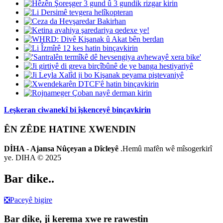
Leşkeran ciwanekî bi îşkenceyê binçavkirin
ÊN ZÊDE HATINE XWENDIN
DİHA - Ajansa Nûçeyan a Dîcleyê
.Hemû mafên wê mîsogerkirî
ye. DIHA © 2025
Bar dike..
❎
Paceyê bigire
Bar dike, ji kerema xwe re rawestin