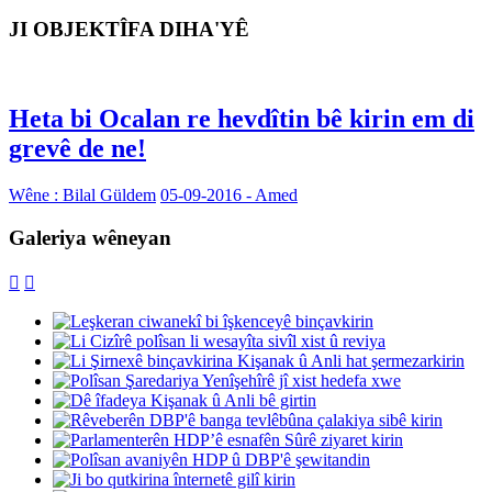
JI OBJEKTÎFA DIHA'YÊ
Heta bi Ocalan re hevdîtin bê kirin em di
grevê de ne!
Wêne : Bilal Güldem
05-09-2016 - Amed
Galeriya wêneyan

