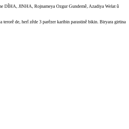
ame DÎHA, JINHA, Rojnameya Ozgur Gundemê, Azadiya Welat û
rê de, herî zêde 3 parêzer karibin parastinê bikin. Biryara girtina