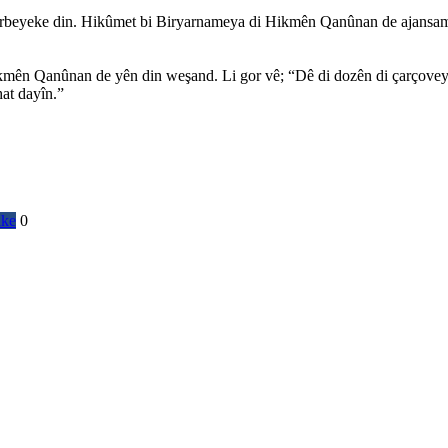
eyeke din. Hikûmet bi Biryarnameya di Hikmên Qanûnan de ajans
Qanûnan de yên din weşand. Li gor vê; “Dê di dozên di çarçoveya tero
t dayîn.”
ike
0