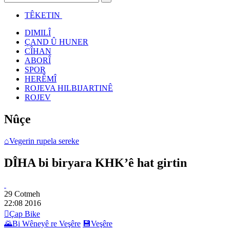
TÊKETIN
DIMILÎ
ÇAND Û HUNER
CÎHAN
ABORÎ
SPOR
HERÊMÎ
ROJEVA HILBIJARTINÊ
ROJEV
Nûçe
⌂
Vegerin rupela sereke
DÎHA bi biryara KHK’ê hat girtin
29 Cotmeh
22:08
2016

Çap Bike
🌄
Bi Wêneyê re Veşêre
💾
Veşêre