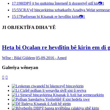
17:19
HDP'ê ji bo qutkirina înternetê li dozgeriyê gilî kir
📷
1
15:55
CRA’yê binçavkirina xebatkarên Azadiya Welat şermezar 
15:17
Parêzeran bi Kişanak re hevdîtin kirin
📷
1
JI OBJEKTÎFA DIHA'YÊ
Heta bi Ocalan re hevdîtin bê kirin em di 
Wêne : Bilal Güldem
05-09-2016 - Amed
Galeriya wêneyan

