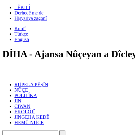
TÊKILÎ
Derheqê me de
Hişyariya zagonî
Kurdî
Türkçe
English
DİHA - Ajansa Nûçeyan a Dîcle
RÛPELA PÊŞÎN
NÛÇE
POLÎTÎKA
JIN
CIWAN
EKOLOJÎ
JINGEHA KEDÊ
HEMÛ NÛÇE