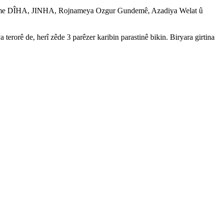
ame DÎHA, JINHA, Rojnameya Ozgur Gundemê, Azadiya Welat û
rê de, herî zêde 3 parêzer karibin parastinê bikin. Biryara girtina