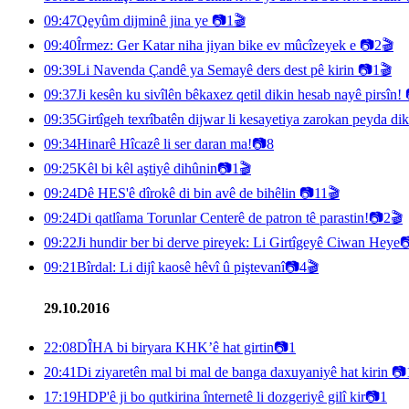
09:47
Qeyûm dijminê jina ye
📷
1
🎬
09:40
Îrmez: Ger Katar niha jiyan bike ev mûcîzeyek e
📷
2
🎬
09:39
Li Navenda Çandê ya Semayê ders dest pê kirin
📷
1
🎬
09:37
Ji kesên ku sivîlên bêkaxez qetil dikin hesab nayê pirsîn!
09:35
Girtîgeh texrîbatên dijwar li kesayetiya zarokan peyda di
09:34
Hinarê Hîcazê li ser daran ma!
📷
8
09:25
Kêl bi kêl aştiyê dihûnin
📷
1
🎬
09:24
Dê HES'ê dîrokê di bin avê de bihêlin
📷
11
🎬
09:24
Di qatlîama Torunlar Centerê de patron tê parastin!
📷
2
🎬
09:22
Ji hundir ber bi derve pireyek: Li Girtîgeyê Ciwan Heye

09:21
Bîrdal: Li dijî kaosê hêvî û piştevanî
📷
4
🎬
29.10.2016
22:08
DÎHA bi biryara KHK’ê hat girtin
📷
1
20:41
Di ziyaretên mal bi mal de banga daxuyaniyê hat kirin
📷
17:19
HDP'ê ji bo qutkirina înternetê li dozgeriyê gilî kir
📷
1