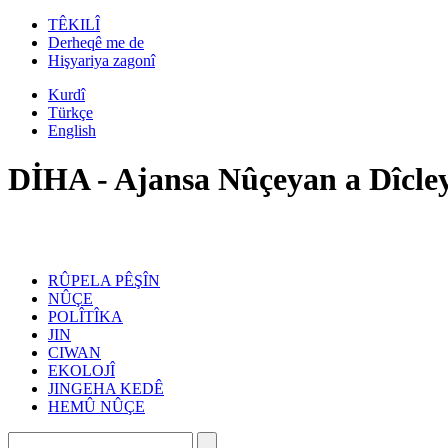
TÊKILÎ
Derheqê me de
Hişyariya zagonî
Kurdî
Türkçe
English
DİHA - Ajansa Nûçeyan a Dîcle
RÛPELA PÊŞÎN
NÛÇE
POLÎTÎKA
JIN
CIWAN
EKOLOJÎ
JINGEHA KEDÊ
HEMÛ NÛÇE