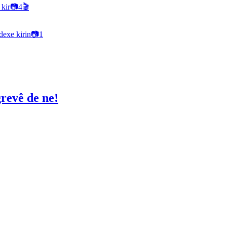
kir
📷
4
🎬
dexe kirin
📷
1
grevê de ne!