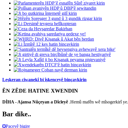
Leşkeran ciwanekî bi îşkenceyê binçavkirin
ÊN ZÊDE HATINE XWENDIN
DİHA - Ajansa Nûçeyan a Dîcleyê
.Hemû mafên wê mîsogerkirî y
Bar dike..
❎
Paceyê bigire