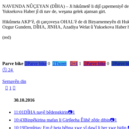
NAVENDA NÛÇEYAN (DÎHA) – Ji hikûmetê li dijî çapemeniyê derb
Yuksekova Haber jî di nav de, weşana gelek ajansan girt.
Hikûmeta AKP’ê, di çarçoveya OHAL’ê de di Biryarnemeyên di Hukmên 
Ozgur Gundem, DÎHA, JINHA, Azadiya Welat û Yuksekova Haber ha
(red)
Parve bike

Parve bike
0

Tweet

+1
1

Parve bike
0

Parve b
🕔
24
Sernavên din

1

30.10.2016
11:01
DÎHA nayê bêdengkirin
📷
1
10:43
Binpêkirina mafan li Girtîgeha Êlihê zêde dibin
📷
1
10:19
Demîrtaş: Em ê heta bêhna xwe yî dawî li ber xwe bidin