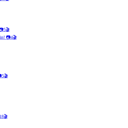
📷
5
🎬
kin!
📷
4
🎬

5
🎬
18
🎬