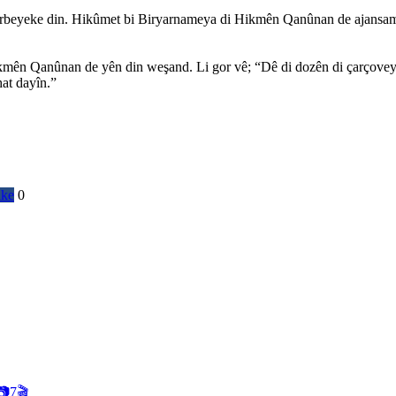
eyeke din. Hikûmet bi Biryarnameya di Hikmên Qanûnan de ajans
Qanûnan de yên din weşand. Li gor vê; “Dê di dozên di çarçoveya tero
t dayîn.”
ike
0
📷
7
🎬