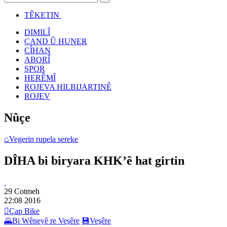
TÊKETIN
DIMILÎ
ÇAND Û HUNER
CÎHAN
ABORÎ
SPOR
HERÊMÎ
ROJEVA HILBIJARTINÊ
ROJEV
Nûçe
⌂
Vegerin rupela sereke
DÎHA bi biryara KHK’ê hat girtin
29 Cotmeh
22:08
2016

Çap Bike
🌄
Bi Wêneyê re Veşêre
💾
Veşêre