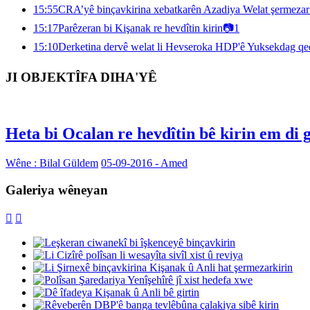
15:55
CRA’yê binçavkirina xebatkarên Azadiya Welat şermezar 
15:17
Parêzeran bi Kişanak re hevdîtin kirin
📷
1
15:10
Derketina dervê welat li Hevseroka HDP'ê Yuksekdag qe
JI OBJEKTÎFA DIHA'YÊ
Heta bi Ocalan re hevdîtin bê kirin em di 
Wêne : Bilal Güldem
05-09-2016 - Amed
Galeriya wêneyan

