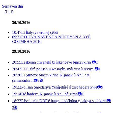
Sernavên din

1

30.10.2016
10:47
Li Îtalyayê erdhej çêbû
09:21
ROJEVA NAVENDA NÛÇEYAN A 30’Ê
COTMEHA 2016
29.10.2016
20:55
Leşkeran ciwanekî bi îşkenceyê binçavkirin
📷
1
20:43
Li Cizîrê polîsan li wesayîta sivîl xist û reviya
📷
1
20:30
Li Şirnexê binçavkirina Kişanak û Anli hat
şermezarkirin
📷
3
🎬
19:22
Polîsan Şaredariya Yenîşehîrê jî xist hedefa xwe
📷
9
19:14
Dê îfadeya Kişanak û Anli bê girtin
📷
1
18:22
Rêveberên DBP'ê banga tevlêbûna çalakiya sibê kirin
📷
3
🎬