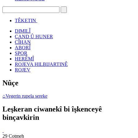
TÊKETIN
DIMILÎ
ÇAND Û HUNER
CÎHAN
ABORÎ
SPOR
HERÊMÎ
ROJEVA HILBIJARTINÊ
ROJEV
Nûçe
⌂
Vegerin rupela sereke
Leşkeran ciwanekî bi îşkenceyê
binçavkirin
29 Cotmeh