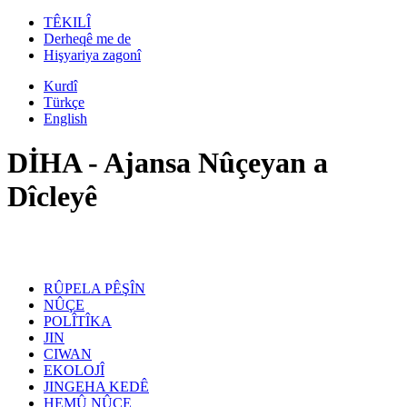
TÊKILÎ
Derheqê me de
Hişyariya zagonî
Kurdî
Türkçe
English
DİHA - Ajansa Nûçeyan a
Dîcleyê
RÛPELA PÊŞÎN
NÛÇE
POLÎTÎKA
JIN
CIWAN
EKOLOJÎ
JINGEHA KEDÊ
HEMÛ NÛÇE