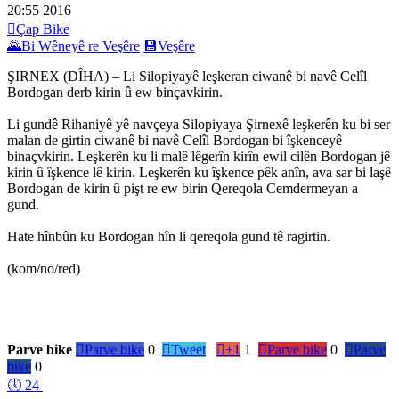
20:55
2016

Çap Bike
🌄
Bi Wêneyê re Veşêre
💾
Veşêre
ŞIRNEX (DÎHA) – Li Silopiyayê leşkeran ciwanê bi navê Celîl
Bordogan derb kirin û ew binçavkirin.
Li gundê Rihaniyê yê navçeya Silopiyaya Şirnexê leşkerên ku bi ser
malan de girtin ciwanê bi navê Celîl Bordogan bi îşkenceyê
binaçvkirin. Leşkerên ku li malê lêgerîn kirîn ewil cilên Bordogan jê
kirin û îşkence lê kirin. Leşkerên ku îşkence pêk anîn, ava sar bi laşê
Bordogan de kirin û pişt re ew birin Qereqola Cemdermeyan a
gund.
Hate hînbûn ku Bordogan hîn li qereqola gund tê ragirtin.
(kom/no/red)
Parve bike

Parve bike
0

Tweet

+1
1

Parve bike
0

Parve
bike
0
🕔
24