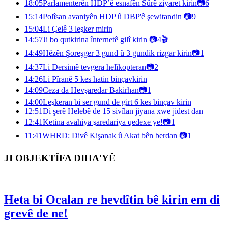
18:05
Parlamenterên HDP’ê esnafên Sûrê ziyaret kirin
📷
6
15:14
Polîsan avaniyên HDP û DBP'ê şewitandin
📷
9
15:04
Li Çelê 3 leşker mirin
14:57
Ji bo qutkirina înternetê gilî kirin
📷
4
🎬
14:49
Hêzên Şoreşger 3 gund û 3 gundik rizgar kirin
📷
1
14:37
Li Dersimê tevgera helîkopteran
📷
2
14:26
Li Pîranê 5 kes hatin binçavkirin
14:09
Ceza da Hevşaredar Bakirhan
📷
1
14:00
Leşkeran bi ser gund de girt 6 kes binçav kirin
12:51
Di şerê Helebê de 15 sivîlan jiyana xwe jidest dan
12:41
Ketina avahiya şaredariya qedexe ye!
📷
1
11:41
WHRD: Divê Kişanak û Akat bên berdan
📷
1
JI OBJEKTÎFA DIHA'YÊ
Heta bi Ocalan re hevdîtin bê kirin em di
grevê de ne!