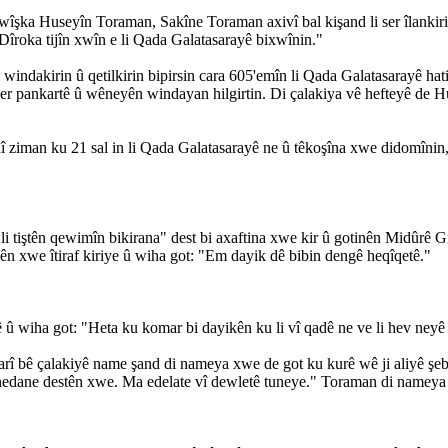
îşka Huseyîn Toraman, Sakîne Toraman axivî bal kişand li ser îlanki
. Dîroka tijîn xwîn e li Qada Galatasarayê bixwînin."
ndakirin û qetilkirin bipirsin cara 605'emîn li Qada Galatasarayê hatin
li ser pankartê û wêneyên windayan hilgirtin. Di çalakiya vê hefteyê d
 ziman ku 21 sal in li Qada Galatasarayê ne û têkoşîna xwe didomînin, 
li tiştên qewimîn bikirana" dest bi axaftina xwe kir û gotinên Midûr
nên xwe îtiraf kiriye û wiha got: "Em dayik dê bibin dengê heqîqetê."
ê û wiha got: "Heta ku komar bi dayikên ku li vî qadê ne ve li hev ney
 bê çalakiyê name şand di nameya xwe de got ku kurê wê ji aliyê şebe
hilnedane destên xwe. Ma edelate vî dewletê tuneye." Toraman di nameya