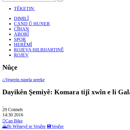
TÊKETIN
DIMILÎ
ÇAND Û HUNER
CÎHAN
ABORÎ
SPOR
HERÊMÎ
ROJEVA HILBIJARTINÊ
ROJEV
Nûçe
⌂
Vegerin rupela sereke
Dayikên Şemiyê: Komara tijî xwîn e li Gal
29 Cotmeh
14:30
2016

Çap Bike
🌄
Bi Wêneyê re Veşêre
💾
Veşêre