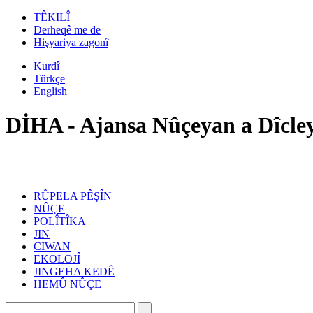
TÊKILÎ
Derheqê me de
Hişyariya zagonî
Kurdî
Türkçe
English
DİHA - Ajansa Nûçeyan a Dîcle
RÛPELA PÊŞÎN
NÛÇE
POLÎTÎKA
JIN
CIWAN
EKOLOJÎ
JINGEHA KEDÊ
HEMÛ NÛÇE