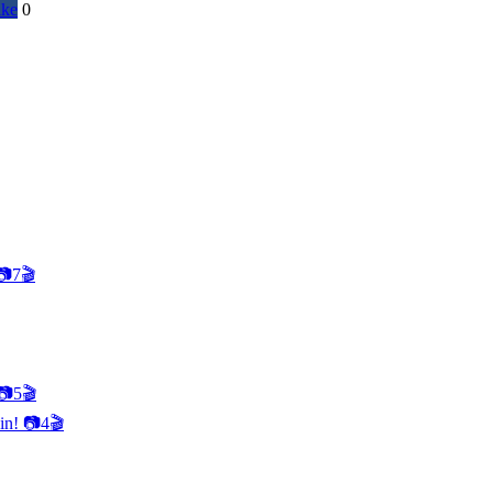
ike
0
📷
7
🎬
📷
5
🎬
kin!
📷
4
🎬