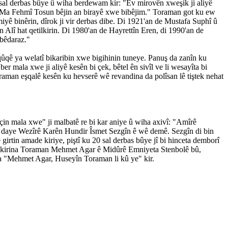
sal derbas bûye û wiha berdewam kir: "Ev mirovên xweşik ji aliyê
m. Ma Fehmî Tosun bêjin an birayê xwe bibêjim." Toraman got ku ew
ê binêrin, dîrok ji vir derbas dibe. Di 1921'an de Mustafa Suphî û
 Alî hat qetilkirin. Di 1980'an de Hayrettîn Eren, di 1990'an de
 bêdaraz."
iqûqê ya welatî bikaribin xwe bigihinin tuneye. Panuş da zanîn ku
ala xwe ji aliyê kesên bi çek, bêtel ên sivîl ve li wesayîta bi
aman eşqalê kesên ku hevserê wê revandina da polîsan lê tiştek nehat
in mala xwe" ji malbatê re bi kar aniye û wiha axivî: "Amîrê
 daye Wezîrê Karên Hundir Îsmet Sezgîn ê wê demê. Sezgîn di bin
irtin amade kiriye, piştî ku 20 sal derbas bûye jî bi hinceta demborî
 windakirina Toraman Mehmet Agar ê Midûrê Emniyeta Stenbolê bû,
 "Mehmet Agar, Huseyîn Toraman li kû ye" kir.