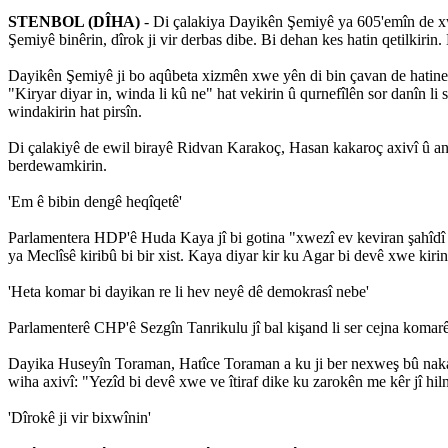
STENBOL (DÎHA)
- Di çalakiya Dayikên Şemiyê ya 605'emîn de xw
Şemiyê binêrin, dîrok ji vir derbas dibe. Bi dehan kes hatin qetilkirin
Dayikên Şemiyê ji bo aqûbeta xizmên xwe yên di bin çavan de hatine wi
"Kiryar diyar in, winda li kû ne" hat vekirin û qurnefîlên sor danîn 
windakirin hat pirsîn.
Di çalakiyê de ewil birayê Ridvan Karakoç, Hasan kakaroç axivî û anî
berdewamkirin.
'Em ê bibin dengê heqîqetê'
Parlamentera HDP'ê Huda Kaya jî bi gotina "xwezî ev keviran şahîdî 
ya Meclîsê kiribû bi bir xist. Kaya diyar kir ku Agar bi devê xwe kiri
'Heta komar bi dayikan re li hev neyê dê demokrasî nebe'
Parlamenterê CHP'ê Sezgîn Tanrikulu jî bal kişand li ser cejna komar
Dayika Huseyîn Toraman, Hatîce Toraman a ku ji ber nexweş bû nakarî
wiha axivî: "Yezîd bi devê xwe ve îtiraf dike ku zarokên me kêr jî 
'Dîrokê ji vir bixwînin'