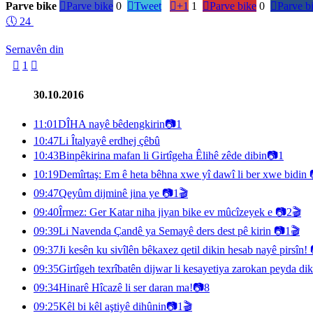
Parve bike

Parve bike
0

Tweet

+1
1

Parve bike
0

Parve b
🕔
24
Sernavên din

1

30.10.2016
11:01
DÎHA nayê bêdengkirin
📷
1
10:47
Li Îtalyayê erdhej çêbû
10:43
Binpêkirina mafan li Girtîgeha Êlihê zêde dibin
📷
1
10:19
Demîrtaş: Em ê heta bêhna xwe yî dawî li ber xwe bidin
09:47
Qeyûm dijminê jina ye
📷
1
🎬
09:40
Îrmez: Ger Katar niha jiyan bike ev mûcîzeyek e
📷
2
🎬
09:39
Li Navenda Çandê ya Semayê ders dest pê kirin
📷
1
🎬
09:37
Ji kesên ku sivîlên bêkaxez qetil dikin hesab nayê pirsîn!
09:35
Girtîgeh texrîbatên dijwar li kesayetiya zarokan peyda di
09:34
Hinarê Hîcazê li ser daran ma!
📷
8
09:25
Kêl bi kêl aştiyê dihûnin
📷
1
🎬