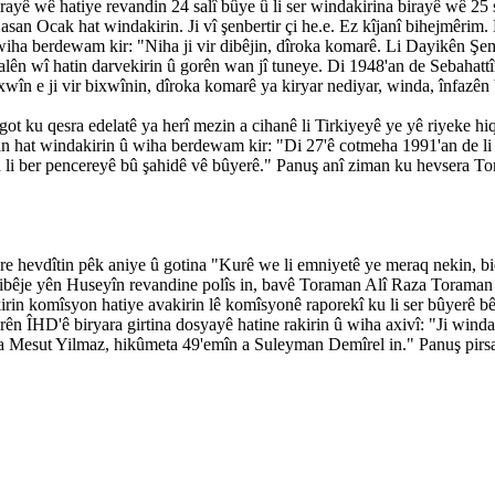
yê wê hatiye revandin 24 salî bûye û li ser windakirina birayê wê 25 
san Ocak hat windakirin. Ji vî şenbertir çi he.e. Ez kîjanî bihejmêri
ha berdewam kir: "Niha ji vir dibêjin, dîroka komarê. Li Dayikên Şemiy
alên wî hatin darvekirin û gorên wan jî tuneye. Di 1948'an de Sebahattîn
wîn e ji vir bixwînin, dîroka komarê ya kiryar nediyar, winda, înfazên
ot ku qesra edelatê ya herî mezin a cihanê li Tirkiyeyê ye yê riyeke h
 windakirin û wiha berdewam kir: "Di 27'ê cotmeha 1991'an de li ber m
li ber pencereyê bû şahidê vê bûyerê." Panuş anî ziman ku hevsera Tor
e hevdîtin pêk aniye û gotina "Kurê we li emniyetê ye meraq nekin, biç
ibêje yên Huseyîn revandine polîs in, bavê Toraman Alî Raza Toraman
rin komîsyon hatiye avakirin lê komîsyonê raporekî ku li ser bûyerê bê g
rêzêrên ÎHD'ê biryara girtina dosyayê hatine rakirin û wiha axivî: "Ji
Mesut Yilmaz, hikûmeta 49'emîn a Suleyman Demîrel in." Panuş pirsa