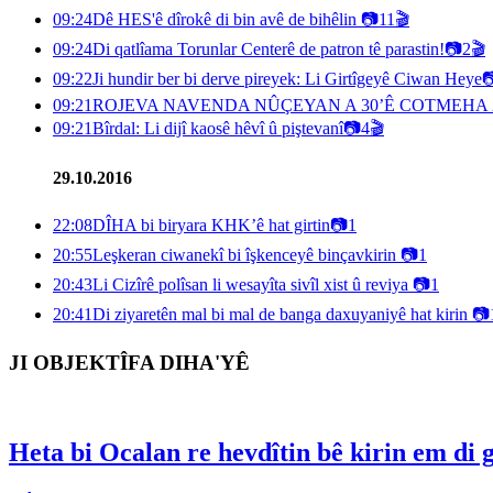
09:24
Dê HES'ê dîrokê di bin avê de bihêlin
📷
11
🎬
09:24
Di qatlîama Torunlar Centerê de patron tê parastin!
📷
2
🎬
09:22
Ji hundir ber bi derve pireyek: Li Girtîgeyê Ciwan Heye

09:21
ROJEVA NAVENDA NÛÇEYAN A 30’Ê COTMEHA 
09:21
Bîrdal: Li dijî kaosê hêvî û piştevanî
📷
4
🎬
29.10.2016
22:08
DÎHA bi biryara KHK’ê hat girtin
📷
1
20:55
Leşkeran ciwanekî bi îşkenceyê binçavkirin
📷
1
20:43
Li Cizîrê polîsan li wesayîta sivîl xist û reviya
📷
1
20:41
Di ziyaretên mal bi mal de banga daxuyaniyê hat kirin
📷
JI OBJEKTÎFA DIHA'YÊ
Heta bi Ocalan re hevdîtin bê kirin em di 