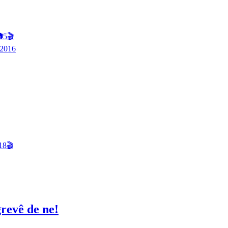

5
🎬
2016
18
🎬
grevê de ne!