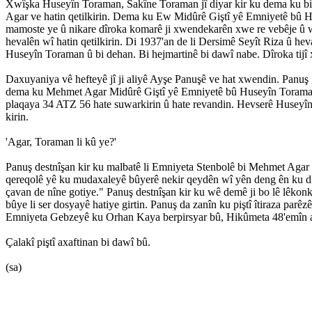
Xwîşka Huseyîn Toraman, Sakîne Toraman jî diyar kir ku dema ku bira
Agar ve hatin qetilkirin. Dema ku Ew Midûrê Giştî yê Emniyetê bû Ha
mamoste ye û nikare dîroka komarê ji xwendekarên xwe re vebêje û wi
hevalên wî hatin qetilkirin. Di 1937'an de li Dersimê Seyît Riza û hev
Huseyîn Toraman û bi dehan. Bi hejmartinê bi dawî nabe. Dîroka tijî x
Daxuyaniya vê hefteyê jî ji aliyê Ayşe Panuşê ve hat xwendin. Panuş g
dema ku Mehmet Agar Midûrê Giştî yê Emniyetê bû Huseyîn Toraman hat
plaqaya 34 ATZ 56 hate suwarkirin û hate revandin. Hevserê Huseyîn 
kirin.
'Agar, Toraman li kû ye?'
Panuş destnîşan kir ku malbatê li Emniyeta Stenbolê bi Mehmet Agar r
qereqolê yê ku mudaxaleyê bûyerê nekir qeydên wî yên deng ên ku d
çavan de nîne gotiye." Panuş destnîşan kir ku wê demê ji bo lê lêkonki
bûye li ser dosyayê hatiye girtin. Panuş da zanîn ku piştî îtiraza pa
Emniyeta Gebzeyê ku Orhan Kaya berpirsyar bû, Hikûmeta 48'emîn a 
Çalakî piştî axaftinan bi dawî bû.
(sa)