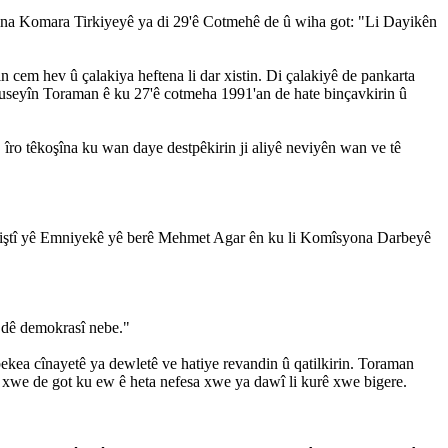
rina Komara Tirkiyeyê ya di 29'ê Cotmehê de û wiha got: "Li Dayikên
 cem hev û çalakiya heftena li dar xistin. Di çalakiyê de pankarta
e Huseyîn Toraman ê ku 27'ê cotmeha 1991'an de hate binçavkirin û
îro têkoşîna ku wan daye destpêkirin ji aliyê neviyên wan ve tê
ê Giştî yê Emniyekê yê berê Mehmet Agar ên ku li Komîsyona Darbeyê
ê dê demokrasî nebe."
kea cînayetê ya dewletê ve hatiye revandin û qatilkirin. Toraman
 xwe de got ku ew ê heta nefesa xwe ya dawî li kurê xwe bigere.