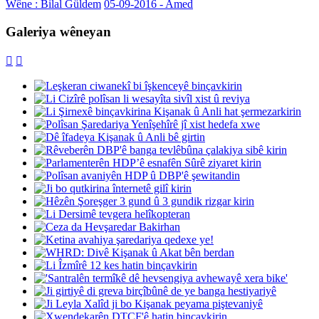
Wêne : Bilal Güldem
05-09-2016 - Amed
Galeriya wêneyan

