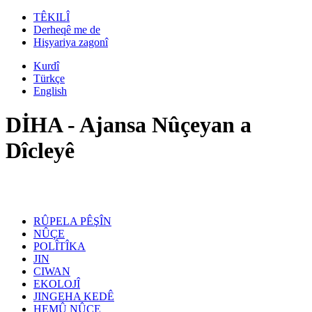
TÊKILÎ
Derheqê me de
Hişyariya zagonî
Kurdî
Türkçe
English
DİHA - Ajansa Nûçeyan a
Dîcleyê
RÛPELA PÊŞÎN
NÛÇE
POLÎTÎKA
JIN
CIWAN
EKOLOJÎ
JINGEHA KEDÊ
HEMÛ NÛÇE