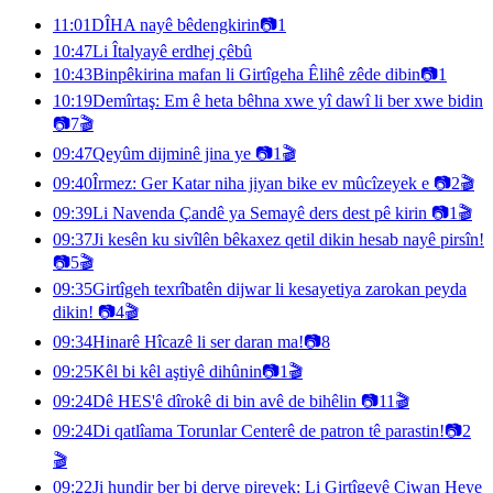
11:01
DÎHA nayê bêdengkirin
📷
1
10:47
Li Îtalyayê erdhej çêbû
10:43
Binpêkirina mafan li Girtîgeha Êlihê zêde dibin
📷
1
10:19
Demîrtaş: Em ê heta bêhna xwe yî dawî li ber xwe bidin
📷
7
🎬
09:47
Qeyûm dijminê jina ye
📷
1
🎬
09:40
Îrmez: Ger Katar niha jiyan bike ev mûcîzeyek e
📷
2
🎬
09:39
Li Navenda Çandê ya Semayê ders dest pê kirin
📷
1
🎬
09:37
Ji kesên ku sivîlên bêkaxez qetil dikin hesab nayê pirsîn!
📷
5
🎬
09:35
Girtîgeh texrîbatên dijwar li kesayetiya zarokan peyda
dikin!
📷
4
🎬
09:34
Hinarê Hîcazê li ser daran ma!
📷
8
09:25
Kêl bi kêl aştiyê dihûnin
📷
1
🎬
09:24
Dê HES'ê dîrokê di bin avê de bihêlin
📷
11
🎬
09:24
Di qatlîama Torunlar Centerê de patron tê parastin!
📷
2
🎬
09:22
Ji hundir ber bi derve pireyek: Li Girtîgeyê Ciwan Heye