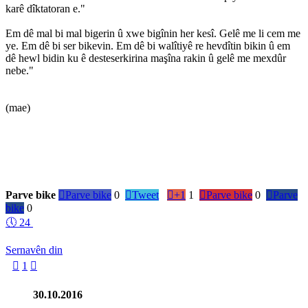
karê dîktatoran e."
Em dê mal bi mal bigerin û xwe bigînin her kesî. Gelê me li cem me
ye. Em dê bi ser bikevin. Em dê bi walîtiyê re hevdîtin bikin û em
dê hewl bidin ku ê desteserkirina maşîna rakin û gelê me mexdûr
nebe."
(mae)
Parve bike

Parve bike
0

Tweet

+1
1

Parve bike
0

Parve
bike
0
🕔
24
Sernavên din

1

30.10.2016