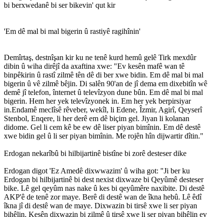
bi berxwedanê bi ser bikevin' qut kir
'Em dê mal bi mal bigerin û rastiyê ragihînin'
Demîrtaş, destnîşan kir ku ne tenê kurd hemû gelê Tirk mexdûr
dibin û wiha dirêjî da axaftina xwe: "Ev kesên mafê wan tê
binpêkirin û rastî zilmê tên dê di ber xwe bidin. Em dê mal bi mal
bigerin û vê zilmê bêjin. Di salên 90'an de jî dema em dixebitîn wê
demê jî telefon, înternet û televîzyon dune bûn. Em dê mal bi mal
bigerin. Hem her yek televîzyonek in. Em her yek berpirsiyar
in.Endamê meclîsê rêveber, wekîl, li Edene, Îzmir, Agirî, Qeyserî
Stenbol, Enqere, li her derê em dê biçim gel. Jiyan li kolanan
didome. Gel li cem kê be ew dê liser piyan bimînin. Em dê destê
xwe bidin gel û li ser piyan bimînin. Me rojên hîn dijwartir dîtin."
Erdogan nekarîbû bi hilbijartinê bistîne bi zorê desteser dike
Erdogan digot 'Ez Amedê dixwwazim' û wiha got: "Ji ber ku
Erdogan bi hilbijartinê bi dest nexist dixwaze bi Qeyûmê desteser
bike. Lê gel qeyûm nas nake û kes bi qeyûmêre naxibite. Di destê
AKP'ê de tenê zor maye. Berê di destê wan de îkna hebû. Lê êdî
îkna jî di destê wan de maye. Dixwazin bi tirsê xwe li ser piyan
bihêlin. Kesên dixwazin bi zilmê û tirsê xwe li ser piyan bihêlin ev