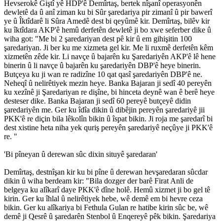
Hevserokê Giştî yê HDP'ê Demîrtaş, bertek nîşanî operasyonên
dewletê da û anî ziman ku bi Sûr şaredariya pir zimanî û pir bawerî
ye û Îktîdarê li Sûra Amedê dest bi qeyûmê kir. Demîrtaş, bilêv kir
ku îktîdara AKP'ê hemû derfetên dewletê ji bo xwe seferber dike û
wiha got: "Me bi 2 şaredariyan dest pê kir û em gihişitin 100
şaredariyan. Ji ber ku me xizmeta gel kir. Me li ruxmê derfetên kêm
xizmetên zêde kir. Li navçe û bajarên ku Şaredariyên AKP'ê lê hene
binerin û li navçe û bajarên ku şaredariyên DBP'ê heye binerin.
Butçeya ku ji wan re radizîne 10 qat qasî şaredariyên DBP'ê ne.
Neheqî û nelirêtiyek mezin heye. Banka Bajaran ji sedî 40 pereyên
ku xezînê ji Şaredariyan re dişîne, bi hinceta deynê wan ê berê heye
desteser dike. Banka Bajaran ji sedî 60 pereyê butçeyê didin
şaredariyên me. Ger ku îdîa dikin û dibêjin pereyên şaredariyê jii
PKK'ê re diçin bila lêkolîn bikin û îspat bikin. Ji roja me şaredarî bi
dest xistine heta niha yek quriş pereyên şaredariyê neçûye ji PKK'ê
re. "
'Bi pîneyan û derewan sûc dixin situyê şaredaran'
Demîrtaş, destnîşan kir ku bi pîne û derewan hevşaredaran sûcdar
dikin û wiha berdeam kir: "Bila dozger der barê Firat Anli de
belgeya ku alîkarî daye PKK'ê dîne holê. Hemû xizmet ji bo gel tê
kirin. Ger ku îhlal û nelirêtiyek hebe, wê demê em bi hevre ceza
bikin. Ger ku alîkariya bi Fethula Gulan re hatibe kirin sûc be, wê
demê ji Qesrê û şaredarên Stenbol û Enqereyê pêk bikin. Şaredariya