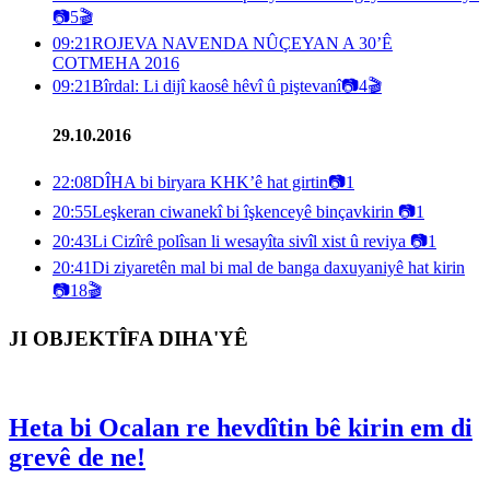
📷
5
🎬
09:21
ROJEVA NAVENDA NÛÇEYAN A 30’Ê
COTMEHA 2016
09:21
Bîrdal: Li dijî kaosê hêvî û piştevanî
📷
4
🎬
29.10.2016
22:08
DÎHA bi biryara KHK’ê hat girtin
📷
1
20:55
Leşkeran ciwanekî bi îşkenceyê binçavkirin
📷
1
20:43
Li Cizîrê polîsan li wesayîta sivîl xist û reviya
📷
1
20:41
Di ziyaretên mal bi mal de banga daxuyaniyê hat kirin
📷
18
🎬
JI OBJEKTÎFA DIHA'YÊ
Heta bi Ocalan re hevdîtin bê kirin em di
grevê de ne!