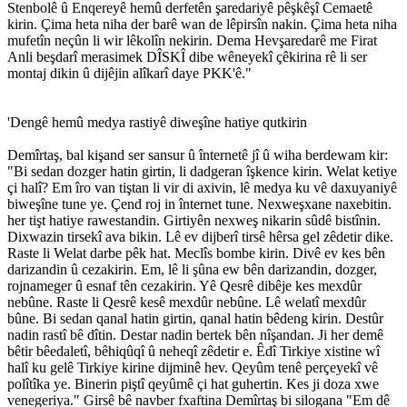
Stenbolê û Enqereyê hemû derfetên şaredariyê pêşkêşî Cemaetê
kirin. Çima heta niha der barê wan de lêpirsîn nakin. Çima heta niha
mufetîn neçûn li wir lêkolîn nekirin. Dema Hevşaredarê me Firat
Anli beşdarî merasimek DÎSKÎ dibe wêneyekî çêkirina rê li ser
montaj dikin û dijêjin alîkarî daye PKK'ê."
'Dengê hemû medya rastiyê diweşîne hatiye qutkirin
Demîrtaş, bal kişand ser sansur û înternetê jî û wiha berdewam kir:
"Bi sedan dozger hatin girtin, li dadgeran îşkence kirin. Welat ketiye
çi halî? Em îro van tiştan li vir di axivin, lê medya ku vê daxuyaniyê
biweşîne tune ye. Çend roj in înternet tune. Nexweşxane naxebitin.
her tişt hatiye rawestandin. Girtiyên nexweş nikarin sûdê bistînin.
Dixwazin tirsekî ava bikin. Lê ev dijberî tirsê hêrsa gel zêdetir dike.
Raste li Welat darbe pêk hat. Meclîs bombe kirin. Divê ev kes bên
darizandin û cezakirin. Em, lê li şûna ew bên darizandin, dozger,
rojnameger û esnaf tên cezakirin. Yê Qesrê dibêje kes mexdûr
nebûne. Raste li Qesrê kesê mexdûr nebûne. Lê welatî mexdûr
bûne. Bi sedan qanal hatin girtin, qanal hatin bêdeng kirin. Destûr
nadin rastî bê dîtin. Destar nadin bertek bên nîşandan. Ji her demê
bêtir bêedaletî, bêhiqûqî û neheqî zêdetir e. Êdî Tirkiye xistine wî
halî ku gelê Tirkiye kirine dijminê hev. Qeyûm tenê perçeyekî vê
polîtîka ye. Binerin piştî qeyûmê çi hat guhertin. Kes ji doza xwe
venegeriya." Girsê bê navber fxaftina Demîrtaş bi silogana "Em dê