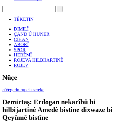
TÊKETIN
DIMILÎ
ÇAND Û HUNER
CÎHAN
ABORÎ
SPOR
HERÊMÎ
ROJEVA HILBIJARTINÊ
ROJEV
Nûçe
⌂
Vegerin rupela sereke
Demirtaş: Erdogan nekarîbû bi
hilbijartinê Amedê bistîne dixwaze bi
Qeyûmê bistîne