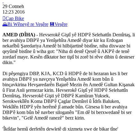
29 Cotmeh
12:23
2016

Çap Bike
🌄
Bi Wêneyê re Veşêre
💾
Veşêre
AMED (DÎHA)
- Hevserokê Giştî yê HDP'ê Selehattîn Demîrtaş, li
ber avahiya DBP'ê ya Yenîşehîra Amedê diyar kir ku Erdogan
nekarîbû Şaredariya Amedê bi hilbijartinê bistîne, niha dixwaze bi
qeyûmê bistîne û wiha got: "Niha di destê Qesrê û AKP'ê de tenê
zordarî maye. Kesên dîktator her tiştî bi zorê bi rêve dibin û desteser
dikin."
Di pêşengiya DBP, KJA, KCD û HDP'ê de bi hezaran kes li ber
avahiya DBP'ê ya navçeya Yenîşehîra Amedê kom bûn û
binçavkirina Hevşaredarên Bajarê Mezin ên Amedê Gultan Kişanak
û Firat Anli şermezar kirin. Hevserokê Giştî yê HDP'ê Selehattîn
Demîrtaş, Hevserokê Gişti yê DBP'ê Kamûran Yuksek,
Serokwekîlên Koma DBP'ê Çaglar Demîrel û Îdrîs Baluken,
Wekîlên HDP'ê yên herêmê jî amade bûn. Girsesa li ber avahiya
DBP'ê kom bûn bê navber siloganên "Em dê bi berxwedanê bi ser
bikevin", "Gelê Amedê ranezê" berz kirin.
'Îktîdar hemû derfetên dewletê di xizmeta xwe de bikar tîne'