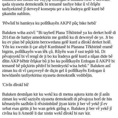
qada siyaseta demokratîk bi temamê tasfiye bike û vî êrîşên
tasfiyekirinê jî derveyê konsepta şer a ku îradeya gelê kurd bê
şikandin nabînin.
'Pêwîstî bi hamleya ku polîtîkayên AKP'ê pûç bike hebû'
Baluken wiha axivî: "Bi taybetî Plana Têkbirinê ya ku derket holê di
2014'an de hatiye amedekirin me gotibû ku di dewreyê de ye. Ji bo
ku ev plan bê pûçkirin berxwedana gelê kurd a dîrokî derket holê.
Yên ku xwestin li çar aliyê Kurdistanê bi Planana Têkbirinê eramê
bigirin, polîtîkayên wan têk çû. Rûyên wan ê rast teşhîr bû. Di
pêvajoyekî bi vî rengî de ji bo ku îradeya gelê kurd a nîşan dide bê
dîtin AKP bêhtir êrîşkar bû ji bo ku polîtîkayên Erdogan û AKP'ê bi
temamê bê pûçkirin pêdivî bi hemleyekî wisa hebû." Baluken anî
ziman ku di vî çarçoveyê de diçin gel û polîtîkayên Erdogan û
hewldanên tasfiyekirina siyaseta demokratîk vedibêjin.
'Civîn dîrokî bû'
Baluken destnîşan kir ku wekî ku di metna aşkera kirin de jî anîn
ziman ku wekî saziyên siyaseta demokratît di pêvajoya borî de hin
kêmasiyên sazîbûn û rêxistinbûnê jiyan kirin ji ber vê yekê jî ev
xebat esas girtin ji bo wan gelek girîng e. Baluken ji ber vê yekê jî
civîna ku li Amedê li dar xistin wekî dîrokî bi nav kir.