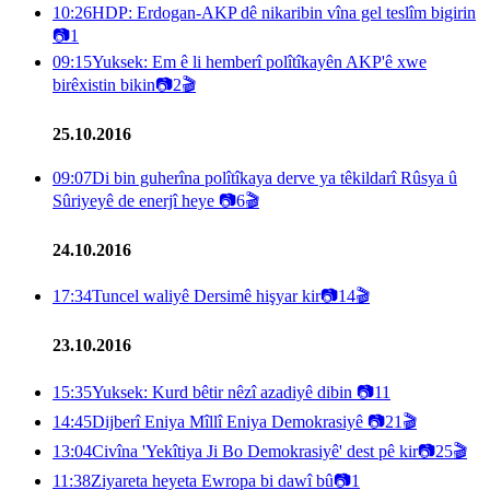
10:26
HDP: Erdogan-AKP dê nikaribin vîna gel teslîm bigirin
📷
1
09:15
Yuksek: Em ê li hemberî polîtîkayên AKP'ê xwe
birêxistin bikin
📷
2
🎬
25.10.2016
09:07
Di bin guherîna polîtîkaya derve ya têkildarî Rûsya û
Sûriyeyê de enerjî heye
📷
6
🎬
24.10.2016
17:34
Tuncel waliyê Dersimê hişyar kir
📷
14
🎬
23.10.2016
15:35
Yuksek: Kurd bêtir nêzî azadiyê dibin
📷
11
14:45
Dijberî Eniya Mîllî Eniya Demokrasiyê
📷
21
🎬
13:04
Civîna 'Yekîtiya Ji Bo Demokrasiyê' dest pê kir
📷
25
🎬
11:38
Ziyareta heyeta Ewropa bi dawî bû
📷
1