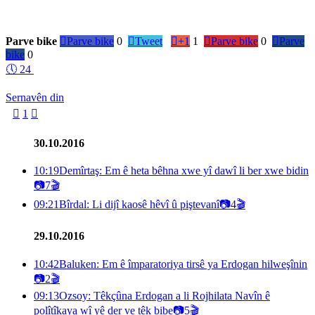
Parve bike

Parve bike
0

Tweet

+1
1

Parve bike
0

Parve
bike
0
🕔
24
Sernavên din

1

30.10.2016
10:19
Demîrtaş: Em ê heta bêhna xwe yî dawî li ber xwe bidin
📷
7
🎬
09:21
Bîrdal: Li dijî kaosê hêvî û piştevanî
📷
4
🎬
29.10.2016
10:42
Baluken: Em ê împaratoriya tirsê ya Erdogan hilweşînin
📷
2
🎬
09:13
Ozsoy: Têkçûna Erdogan a li Rojhilata Navîn ê
polîtîkaya wî yê der ve têk bibe
📷
5
🎬