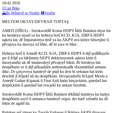
10:42
2016

Çap Bike
🌄
Bi Wêneyê re Veşêre
💾
Veşêre
MELTEM OKTAY/DEVRAN TOPTAŞ
AMED (DÎHA) - Serokwekîlê Koma HDP'ê Îdrîs Baluken diyar kir
ku hemleya siyasî ya ku hefteya borî KCD, KJA, DBP û HDP'ê
aşkera kir, dê împaratoriya tirsê ya ku AKP'ê ava kiriye hilweşîne û
pêvajoya ku dawiya wî bîne, dê bi xwe re bîne.
Hefteya borî li Amedê KCD, KJA, DBP û HDP'ê li dijî polîtîkayên
şer û êrîşê ya hikûmeta AKP'ê deklerasyonek aşkera kirin û
daxuyandin uk dê mudaxaleyî pêvajoyê bikin. Bi hemleya hat
destpêkirin ve li dijî pêkanînên nedemokratîk rêxistinbûnê armanc
dike. Di çarçoveya hamleyê de piştî ku dest bi xebatan hat kirin
dewletê jî êrîşekî nû da destpêkirin. Hevşeraderên BAjarê Mezin a
Amedê Gultan Kişanak û Firat Anli hatin binçavkirin, şaredarî hat
dorpêçkirin û şaredarî hat rewşekî ku nekare bixebite.
Serokwekîlê Koma HDP'ê Îdrîs Baluken têkîldaî hamleya ku hatiye
destpêkirin axivî û armanca hamleyê vegot, der barê xebatên ku dê
bikin de agahî da.
Baluken anî ziman ku Tayyîp Erdogan û îktidara AKP'ê dixwaze