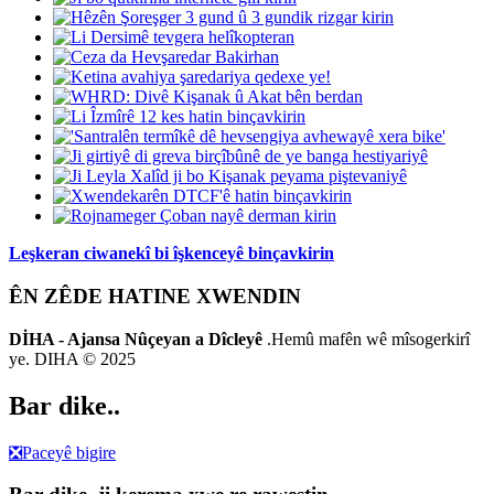
Leşkeran ciwanekî bi îşkenceyê binçavkirin
ÊN ZÊDE HATINE XWENDIN
DİHA - Ajansa Nûçeyan a Dîcleyê
.Hemû mafên wê mîsogerkirî
ye. DIHA © 2025
Bar dike..
❎
Paceyê bigire