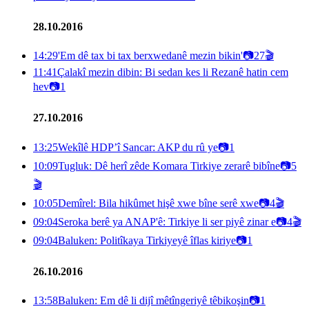
28.10.2016
14:29
'Em dê tax bi tax berxwedanê mezin bikin'
📷
27
🎬
11:41
Çalakî mezin dibin: Bi sedan kes li Rezanê hatin cem
hev
📷
1
27.10.2016
13:25
Wekîlê HDP’î Sancar: AKP du rû ye
📷
1
10:09
Tugluk: Dê herî zêde Komara Tirkiye zerarê bibîne
📷
5
🎬
10:05
Demîrel: Bila hikûmet hişê xwe bîne serê xwe
📷
4
🎬
09:04
Seroka berê ya ANAP'ê: Tirkiye li ser piyê zinar e
📷
4
🎬
09:04
Baluken: Politîkaya Tirkiyeyê îflas kiriye
📷
1
26.10.2016
13:58
Baluken: Em dê li dijî mêtîngeriyê têbikoşin
📷
1