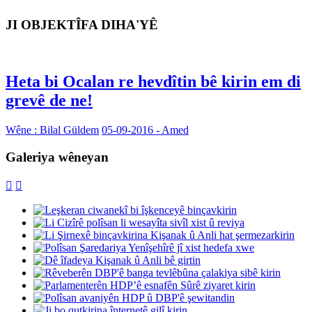
JI OBJEKTÎFA DIHA'YÊ
Heta bi Ocalan re hevdîtin bê kirin em di
grevê de ne!
Wêne : Bilal Güldem
05-09-2016 - Amed
Galeriya wêneyan

