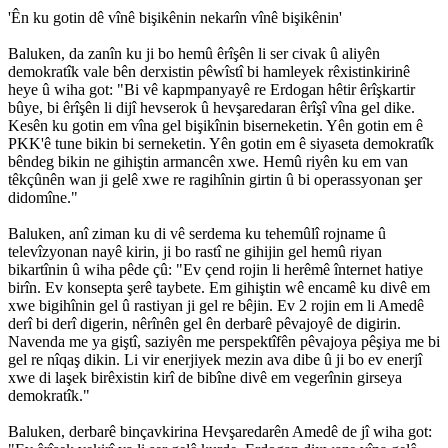
'Ên ku gotin dê vînê bişikênin nekarîn vînê bişikênin'
Baluken, da zanîn ku ji bo hemû êrîşên li ser civak û aliyên
demokratîk vale bên derxistin pêwîstî bi hamleyek rêxistinkirinê
heye û wiha got: "Bi vê kapmpanyayê re Erdogan hêtir êrîşkartir
bûye, bi êrîşên li dijî hevserok û hevşaredaran êrîşî vîna gel dike.
Kesên ku gotin em vîna gel bişikînin biserneketin. Yên gotin em ê
PKK'ê tune bikin bi serneketin. Yên gotin em ê siyaseta demokratîk
bêndeg bikin ne gihiştin armancên xwe. Hemû riyên ku em van
têkçûnên wan ji gelê xwe re ragihînin girtin û bi operassyonan şer
didomîne."
Baluken, anî ziman ku di vê serdema ku tehemûlî rojname û
televîzyonan nayê kirin, ji bo rastî ne gihijin gel hemû riyan
bikartînin û wiha pêde çû: "Ev çend rojin li herêmê înternet hatiye
birîn. Ev konsepta şerê taybete. Em gihiştin wê encamê ku divê em
xwe bigihînin gel û rastiyan ji gel re bêjin. Ev 2 rojin em li Amedê
derî bi derî digerin, nêrînên gel ên derbarê pêvajoyê de digirin.
Navenda me ya giştî, saziyên me perspektîfên pêvajoya pêşiya me bi
gel re nîqaş dikin. Li vir enerjiyek mezin ava dibe û ji bo ev enerjî
xwe di laşek birêxistin kirî de bibîne divê em vegerînin girseya
demokratîk."
Baluken, derbarê binçavkirina Hevşaredarên Amedê de jî wiha got: