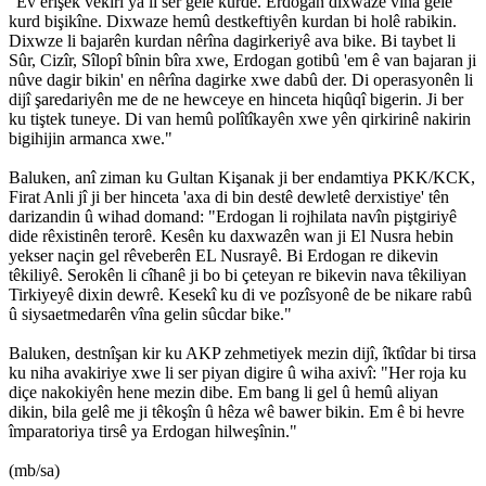
"Ev êrîşek vekirî ya li ser gelê kurde. Erdogan dixwaze vîna gelê
kurd bişikîne. Dixwaze hemû destkeftiyên kurdan bi holê rabikin.
Dixwze li bajarên kurdan nêrîna dagirkeriyê ava bike. Bi taybet li
Sûr, Cizîr, Sîlopî bînin bîra xwe, Erdogan gotibû 'em ê van bajaran ji
nûve dagir bikin' en nêrîna dagirke xwe dabû der. Di operasyonên li
dijî şaredariyên me de ne hewceye en hinceta hiqûqî bigerin. Ji ber
ku tiştek tuneye. Di van hemû polîtîkayên xwe yên qirkirinê nakirin
bigihijin armanca xwe."
Baluken, anî ziman ku Gultan Kişanak ji ber endamtiya PKK/KCK,
Firat Anli jî ji ber hinceta 'axa di bin destê dewletê derxistiye' tên
darizandin û wihad domand: "Erdogan li rojhilata navîn piştgiriyê
dide rêxistinên terorê. Kesên ku daxwazên wan ji El Nusra hebin
yekser naçin gel rêveberên EL Nusrayê. Bi Erdogan re dikevin
têkiliyê. Serokên li cîhanê ji bo bi çeteyan re bikevin nava têkiliyan
Tirkiyeyê dixin dewrê. Kesekî ku di ve pozîsyonê de be nikare rabû
û siysaetmedarên vîna gelin sûcdar bike."
Baluken, destnîşan kir ku AKP zehmetiyek mezin dijî, îktîdar bi tirsa
ku niha avakiriye xwe li ser piyan digire û wiha axivî: "Her roja ku
diçe nakokiyên hene mezin dibe. Em bang li gel û hemû aliyan
dikin, bila gelê me ji têkoşîn û hêza wê bawer bikin. Em ê bi hevre
împaratoriya tirsê ya Erdogan hilweşînin."
(mb/sa)