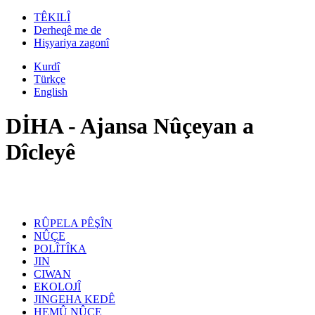
TÊKILÎ
Derheqê me de
Hişyariya zagonî
Kurdî
Türkçe
English
DİHA - Ajansa Nûçeyan a
Dîcleyê
RÛPELA PÊŞÎN
NÛÇE
POLÎTÎKA
JIN
CIWAN
EKOLOJÎ
JINGEHA KEDÊ
HEMÛ NÛÇE