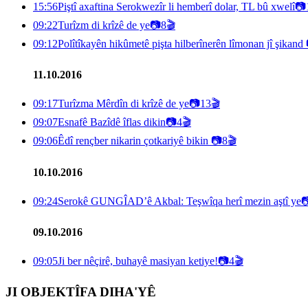
15:56
Piştî axaftina Serokwezîr li hemberî dolar, TL bû xwelî
📷
09:22
Turîzm di krîzê de ye
📷
8
🎬
09:12
Polîtîkayên hikûmetê pişta hilberînerên lîmonan jî şikand
11.10.2016
09:17
Turîzma Mêrdîn di krîzê de ye
📷
13
🎬
09:07
Esnafê Bazîdê îflas dikin
📷
4
🎬
09:06
Êdî rençber nikarin çotkariyê bikin
📷
8
🎬
10.10.2016
09:24
Serokê GUNGÎAD’ê Akbal: Teşwîqa herî mezin aştî ye

09.10.2016
09:05
Ji ber nêçirê, buhayê masiyan ketiye!
📷
4
🎬
JI OBJEKTÎFA DIHA'YÊ