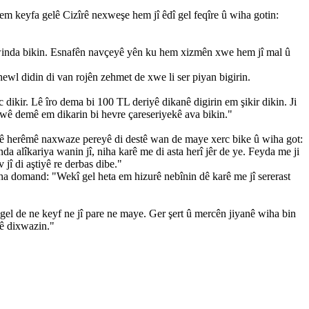
hem keyfa gelê Cizîrê nexweşe hem jî êdî gel feqîre û wiha gotin:
 winda bikin. Esnafên navçeyê yên ku hem xizmên xwe hem jî mal û
hewl didin di van rojên zehmet de xwe li ser piyan bigirin.
dikir. Lê îro dema bi 100 TL deriyê dikanê digirin em şikir dikin. Ji
n wê demê em dikarin bi hevre çareseriyekê ava bikin."
lê herêmê naxwaze pereyê di destê wan de maye xerc bike û wiha got:
da alîkariya wanin jî, niha karê me di asta herî jêr de ye. Feyda me ji
jî di aştiyê re derbas dibe."
wiha domand: "Wekî gel heta em hizurê nebînin dê karê me jî sererast
 gel de ne keyf ne jî pare ne maye. Ger şert û mercên jiyanê wiha bin
rê dixwazin."