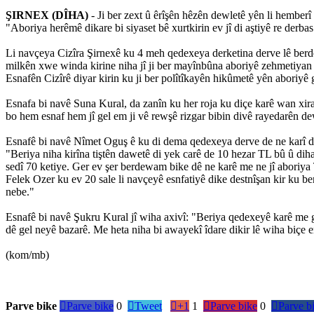
ŞIRNEX (DÎHA)
- Ji ber zext û êrîşên hêzên dewletê yên li hember
"Aboriya herêmê dikare bi siyaset bê xurtkirin ev jî di aştiyê re derbas
Li navçeya Cizîra Şirnexê ku 4 meh qedexeya derketina derve lê ber
milkên xwe winda kirine niha jî ji ber mayînbûna aboriyê zehmetiyan 
Esnafên Cizîrê diyar kirin ku ji ber polîtîkayên hikûmetê yên aboriyê 
Esnafa bi navê Suna Kural, da zanîn ku her roja ku diçe karê wan xira
bo hem esnaf hem jî gel em ji vê rewşê rizgar bibin divê rayedarên de
Esnafê bi navê Nîmet Oguş ê ku di dema qedexeya derve de ne karî d
"Beriya niha kirîna tiştên dawetê di yek carê de 10 hezar TL bû û dihat
sedî 70 ketiye. Ger ev şer berdewam bike dê ne karê me ne jî aboriya Ti
Felek Ozer ku ev 20 sale li navçeyê esnfatiyê dike destnîşan kir ku be
nebe."
Esnafê bi navê Şukru Kural jî wiha axivî: "Beriya qedexeyê karê me gel
dê gel neyê bazarê. Me heta niha bi awayekî îdare dikir lê wiha biçe 
(kom/mb)
Parve bike

Parve bike
0

Tweet

+1
1

Parve bike
0

Parve b