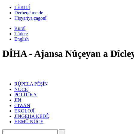
TÊKILÎ
Derheqê me de
Hişyariya zagonî
Kurdî
Türkçe
English
DİHA - Ajansa Nûçeyan a Dîcle
RÛPELA PÊŞÎN
NÛÇE
POLÎTÎKA
JIN
CIWAN
EKOLOJÎ
JINGEHA KEDÊ
HEMÛ NÛÇE