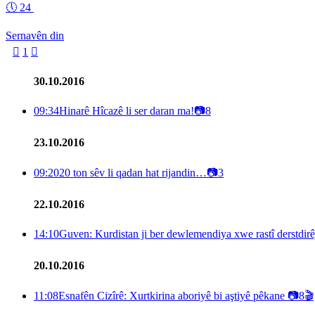
🕔
24
Sernavên din

1

30.10.2016
09:34
Hinarê Hîcazê li ser daran ma!
📷
8
23.10.2016
09:20
20 ton sêv li qadan hat rijandin…
📷
3
22.10.2016
14:10
Guven: Kurdistan ji ber dewlemendiya xwe rastî derstdirêj
20.10.2016
11:08
Esnafên Cizîrê: Xurtkirina aboriyê bi aştiyê pêkane
📷
8
🎬