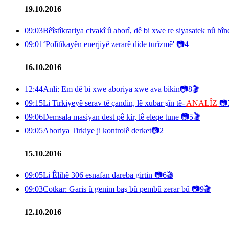
19.10.2016
09:03
Bêîstîkrariya civakî û aborî, dê bi xwe re siyasatek nû bîn
09:01
‘Polîtîkayên enerjiyê zerarê dide turîzmê'
📷
4
16.10.2016
12:44
Anli: Em dê bi xwe aboriya xwe ava bikin
📷
8
🎬
09:15
Li Tirkiyeyê serav tê çandin, lê xubar şîn tê-
ANALÎZ
📷
09:06
Demsala masiyan dest pê kir, lê eleqe tune
📷
5
🎬
09:05
Aboriya Tirkiye ji kontrolê derket
📷
2
15.10.2016
09:05
Li Êlihê 306 esnafan dareba girtin
📷
6
🎬
09:03
Cotkar: Garis û genim baş bû pembû zerar bû
📷
9
🎬
12.10.2016