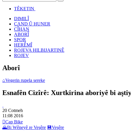
TÊKETIN
DIMILÎ
ÇAND Û HUNER
CÎHAN
ABORÎ
SPOR
HERÊMÎ
ROJEVA HILBIJARTINÊ
ROJEV
Aborî
⌂
Vegerin rupela sereke
Esnafên Cizîrê: Xurtkirina aboriyê bi aşti
20 Cotmeh
11:08
2016

Çap Bike
🌄
Bi Wêneyê re Veşêre
💾
Veşêre