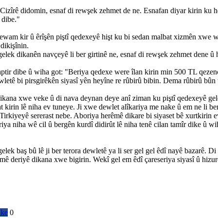
î Cizîrê didomin, esnaf di rewşek zehmet de ne. Esnafan diyar kirin ku 
 dibe."
dewam kir û êrîşên piştî qedexeyê hişt ku bi sedan malbat xizmên xwe
dikişînin.
gelek dikanên navçeyê li ber girtinê ne, esnaf di rewşek zehmet dene û 
ptir dibe û wiha got: "Beriya qedexe were îlan kirin min 500 TL qezenc 
wletê bi pirsgirêkên siyasî yên heyîne re rûbirû bibin. Dema rûbirû bû
ikana xwe veke û di nava deynan deye anî ziman ku piştî qedexeyê ge
 kirin lê niha ev tuneye. Ji xwe dewlet alîkariya me nake û em ne li ben
rkiyeyê sererast nebe. Aboriya herêmê dikare bi siyaset bê xurtkirin ev 
riya niha wê cil û bergên kurdî didirût lê niha tenê cilan tamîr dike û 
ek baş bû lê ji ber terora dewletê ya li ser gel gel êdî nayê bazarê. Di
emê deriyê dikana xwe bigirin. Wekî gel em êdî çareseriya siyasî û hizu
ike
0