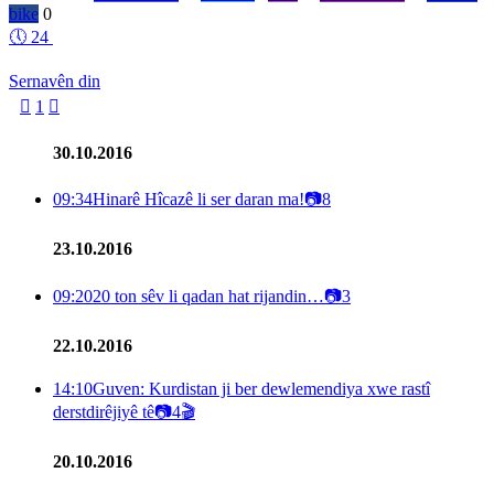
bike
0
🕔
24
Sernavên din

1

30.10.2016
09:34
Hinarê Hîcazê li ser daran ma!
📷
8
23.10.2016
09:20
20 ton sêv li qadan hat rijandin…
📷
3
22.10.2016
14:10
Guven: Kurdistan ji ber dewlemendiya xwe rastî
derstdirêjiyê tê
📷
4
🎬
20.10.2016