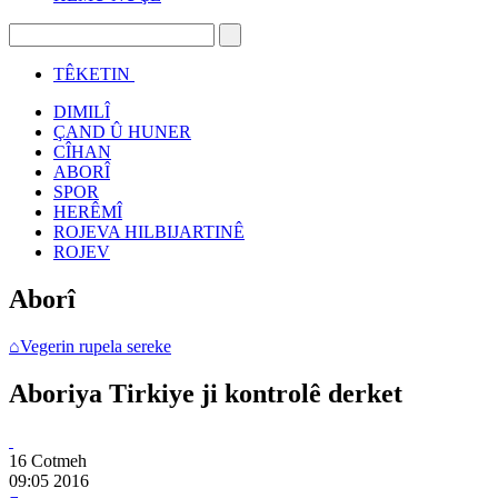
TÊKETIN
DIMILÎ
ÇAND Û HUNER
CÎHAN
ABORÎ
SPOR
HERÊMÎ
ROJEVA HILBIJARTINÊ
ROJEV
Aborî
⌂
Vegerin rupela sereke
Aboriya Tirkiye ji kontrolê derket
16 Cotmeh
09:05
2016