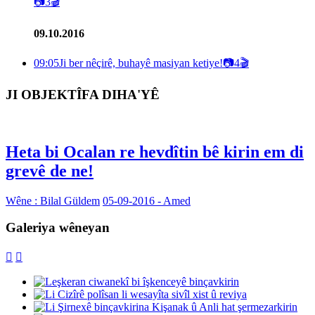
📷
3
🎬
09.10.2016
09:05
Ji ber nêçirê, buhayê masiyan ketiye!
📷
4
🎬
JI OBJEKTÎFA DIHA'YÊ
Heta bi Ocalan re hevdîtin bê kirin em di
grevê de ne!
Wêne : Bilal Güldem
05-09-2016 - Amed
Galeriya wêneyan

