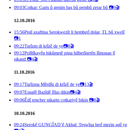
09:03
Cotkar: Garis û genim baş bû pembû zerar bû
📷
9
🎬
12.10.2016
15:56
Piştî axaftina Serokwezîr li hemberî dolar, TL bû xwelî
📷
1
09:22
Turîzm di krîzê de ye
📷
8
🎬
09:12
Polîtîkayên hikûmetê pişta hilberînerên lîmonan jî
şikand
📷
4
🎬
11.10.2016
09:17
Turîzma Mêrdîn di krîzê de ye
📷
13
🎬
09:07
Esnafê Bazîdê îflas dikin
📷
4
🎬
09:06
Êdî rençber nikarin çotkariyê bikin
📷
8
🎬
10.10.2016
09:24
Serokê GUNGÎAD’ê Akbal: Teşwîqa herî mezin aştî ye