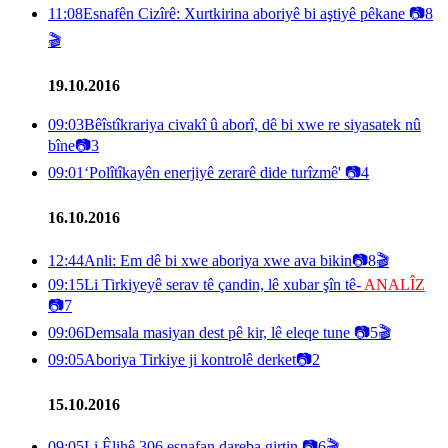
11:08
Esnafên Cizîrê: Xurtkirina aboriyê bi aştiyê pêkane
📷
8
🎬
19.10.2016
09:03
Bêîstîkrariya civakî û aborî, dê bi xwe re siyasatek nû
bîne
📷
3
09:01
‘Polîtîkayên enerjiyê zerarê dide turîzmê'
📷
4
16.10.2016
12:44
Anli: Em dê bi xwe aboriya xwe ava bikin
📷
8
🎬
09:15
Li Tirkiyeyê serav tê çandin, lê xubar şîn tê-
ANALÎZ
📷
7
09:06
Demsala masiyan dest pê kir, lê eleqe tune
📷
5
🎬
09:05
Aboriya Tirkiye ji kontrolê derket
📷
2
15.10.2016
09:05
Li Êlihê 306 esnafan dareba girtin
📷
6
🎬