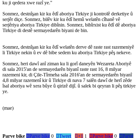
ku ji qedera xwe razî ye."
Sonmez, destnîşan kir ku êdî aboriya Tirkiye ji kontrolê derketiye û
serjêr diçe. Sonmez, bilêv kir ku êdî hemû welatên cîhanê vê
serjêriya aboriya Tirkiye dibînin. Sonmez, bibîrxist ku êdî dê aboriya
Tirkiye di destê sermayedarên biyani de bin.
Sonmez, destnîşan kir ku êdî welatên derve dê raste rast razemeniyê
li Tirkiye nekin û ev dê bibe sedem ku aboriya Tirkiye pêş nekeve.
Sonmez, heri dawî anî ziman ku li gorî daneyên Wezareta Aboriyê
di sala 2015'an de sermayedarên biyanî raste rast 16, 8 milyar
razemeni kir, di Çile-Tîrmeha sala 2016'an de sermayedarên biyanî
4,8 milyar razemenî kir û Tirkiye di nava 7 salên dawî de herî zêde
îsal aboriya wê xera bûye û qirizê dijî. û salek bi qeyran li pêş tirkiye
ye.
(mae)
Parve bike

Parve bike
0

Tweet

+1
1

Parve bike
0

Parve