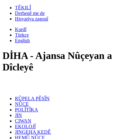
TÊKILÎ
Derheqê me de
Hişyariya zagonî
Kurdî
Türkçe
English
DİHA - Ajansa Nûçeyan a
Dîcleyê
RÛPELA PÊŞÎN
NÛÇE
POLÎTÎKA
JIN
CIWAN
EKOLOJÎ
JINGEHA KEDÊ
HEMÛ NÛÇE