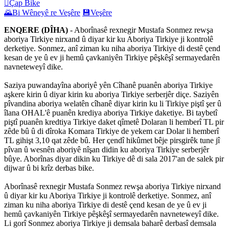

Çap Bike
🌄
Bi Wêneyê re Veşêre
💾
Veşêre
ENQERE (DÎHA)
- Aborînasê rexnegir Mustafa Sonmez rewşa
aboriya Tirkiye nirxand û diyar kir ku Aboriya Tirkiye ji kontrolê
derketiye. Sonmez, anî ziman ku niha aboriya Tirkiye di destê çend
kesan de ye û ev ji hemû çavkaniyên Tirkiye pêşkêşî sermayedarên
navneteweyî dike.
Saziya puwandayîna aboriyê yên Cîhanê puanên aboriya Tirkiye
aşkere kirin û diyar kirin ku aboriya Tirkiye serberjêr diçe. Saziyên
pîvandina aboriya welatên cîhanê diyar kirin ku li Tirkiye piştî şer û
îlana OHAL'ê puanên krediya aboriya Tirkiye daketiye. Bi taybetî
piştî puanên kredtiya Tirkiye daket qîmetê Dolaran li hemberî TL pir
zêde bû û di dîroka Komara Tirkiye de yekem car Dolar li hemberî
TL gihişt 3,10 qat zêde bû. Her çendî hikûmet bêje pirsgirêk tune jî
pîvan û wesnên aboriyê nîşan didin ku aboriya Tirkiye serberjêr
bûye. Aborînas diyar dikin ku Tirkiye dê di sala 2017'an de salek pir
dijwar û bi krîz derbas bike.
Aborînasê rexnegir Mustafa Sonmez rewşa aboriya Tirkiye nirxand
û diyar kir ku Aboriya Tirkiye ji kontrolê derketiye. Sonmez, anî
ziman ku niha aboriya Tirkiye di destê çend kesan de ye û ev ji
hemû çavkaniyên Tirkiye pêşkêşî sermayedarên navneteweyî dike.
Li gorî Sonmez aboriya Tirkiye ji demsala baharê derbasî demsala