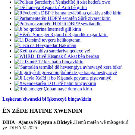
Leşkeran ciwanekî bi îşkenceyê binçavkirin
ÊN ZÊDE HATINE XWENDIN
DİHA - Ajansa Nûçeyan a Dîcleyê
.Hemû mafên wê mîsogerkirî
ye. DIHA © 2025