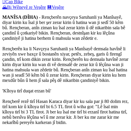

Çap Bike
🌄
Bi Wêneyê re Veşêre
💾
Veşêre
MANÎSA (DÎHA)
- Rençberên navçeya Saruhanli ya Manîsayê,
diyar kirin ku îsal ji ber şer zerar kirin û hatina wan ji sedî 50 kêm
bû. Rençberan, anîn ziman ku îsal zerar kirin û dê nikaribin sala bê
çandinî û çotkariyê bikin. Rençberan, destnîşan kir ku lêçûna
çandiniyê ji hatina berhem û mahsula wan zêdetir e.
Rençberên ku li Navçeya Saruhanli ya Manîsayê demsala havînê li
zeviyên xwe baxçe û bostanên xiyar, petêx, zebeş, garis û firengî
çandin, trî kom dikin zerar kirin. Rençberên ku demsala havînê zerar
kirin diyar kirin ku wan di vê demsalê de zerar kir û lêçûna wan ji
hatina mahsula wan zêdetir bû. Rençberan anîn ziman ku îsal hatina
wan ji seadî 50 kêm bû û zerar kirin. Rençberan diyar kirin ku hem
mexdûr bûn û hem jî sala pêş dê nikaribin çandiniyê bikin.
'Kîloya tirî duqat erzan bû'
Rençberê rezê tirî Hasan Karaca diyar kir ku sala par ji 80 dolim rez,
tirî kom kir û kîloya tirî bi 6.5 TL firot û wiha got: "Lê îsal min
kîloya tirî bi 3 TL firot. Ji ber ku îsal me tirî bi erzanî firot hatina tirî,
nebû bersîva lêçûna wî û me zerar kir. Ji ber ku me zarar kir me
nekarîbû pereyên karkeran jî bidin.