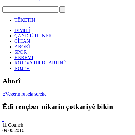
TÊKETIN
DIMILÎ
ÇAND Û HUNER
CÎHAN
ABORÎ
SPOR
HERÊMÎ
ROJEVA HILBIJARTINÊ
ROJEV
Aborî
⌂
Vegerin rupela sereke
Êdî rençber nikarin çotkariyê bikin
11 Cotmeh
09:06
2016