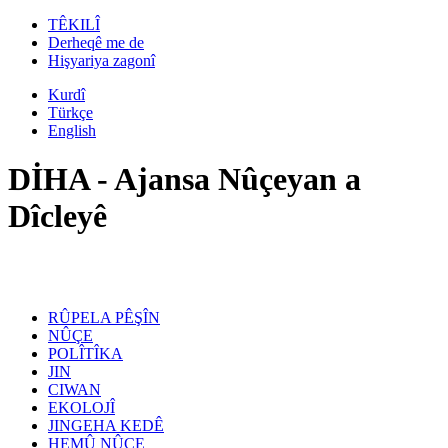
TÊKILÎ
Derheqê me de
Hişyariya zagonî
Kurdî
Türkçe
English
DİHA - Ajansa Nûçeyan a
Dîcleyê
RÛPELA PÊŞÎN
NÛÇE
POLÎTÎKA
JIN
CIWAN
EKOLOJÎ
JINGEHA KEDÊ
HEMÛ NÛÇE