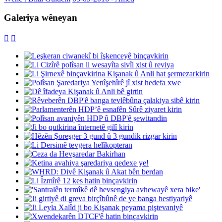
Galeriya wêneyan

