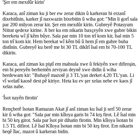
'Şer em mexdûr kirin'
Karaca, anî ziman ku ji ber ew zerar dikin û karkeran bi erzanî
dixebitînin, karker jî naxwazin bixebitin û wiha got: "Min li gorî sala
par 200 milyon zerar kir. Şer em mexdûr kirin. Gubreyê Potasyum
Nitrat qedexe kirine. Ji ber ku em nikarin baxçeyên xwe gubre bikin
bereketa wî jî kêm bûye. Sala par min 10 ton trî kom kir, îsal min 5
ton trî kom kir. Hem berekat wî kêm bû û hem jî em gubre buha
distînin. Gubreyê ku berê me bi 30 TL dikîrî îsal em bi 70-100 TL
dikirin.
Karaca, anî ziman ku piştî em mahsula xwe û fekiyên xwe difiroşin,
em bi pereyên berhemên zeviyan deynê xwe didin û wiha
berdewam kir: "Buhayê mazotê ji 3 TL'yan derket 4,20 TL'yan. Li
vî welatî kaosê dest pê kiriye. Heta ku ev şer xelas nebe ev kaos jî
xelas nabe.
'Îsot nayên firotin'
Rençberê îsotan Ramazan Akat jî anî ziman ku îsal ji serî 50 zerar
kir û wiha got: "Sala par min kîloya garis bi 74 krş firot. Lê îsal min
bi 50 krş girot. Sala par îsot pir dihatin firotin. Min kîloya îsotan bi
1.5 TL difirot. Lê îsal Kîloya îsotan min bi 50 krş firot. Em nikarin
heqê îlac, mazot û karkeran bidin.