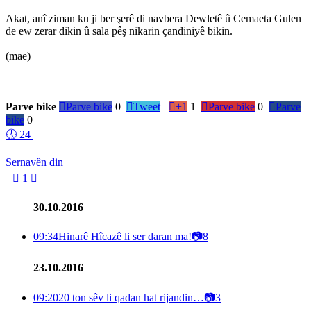
Akat, anî ziman ku ji ber şerê di navbera Dewletê û Cemaeta Gulen
de ew zerar dikin û sala pêş nikarin çandiniyê bikin.
(mae)
Parve bike

Parve bike
0

Tweet

+1
1

Parve bike
0

Parve
bike
0
🕔
24
Sernavên din

1

30.10.2016
09:34
Hinarê Hîcazê li ser daran ma!
📷
8
23.10.2016
09:20
20 ton sêv li qadan hat rijandin…
📷
3