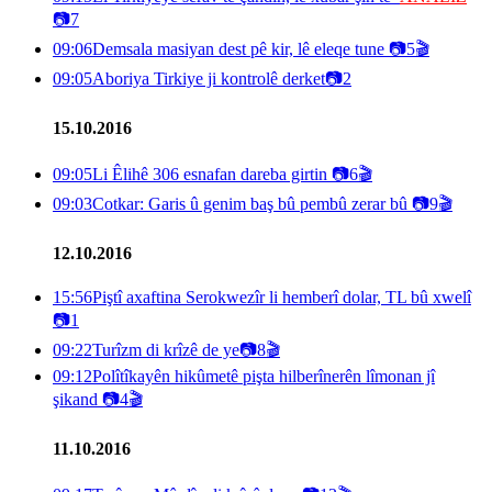
📷
7
09:06
Demsala masiyan dest pê kir, lê eleqe tune
📷
5
🎬
09:05
Aboriya Tirkiye ji kontrolê derket
📷
2
15.10.2016
09:05
Li Êlihê 306 esnafan dareba girtin
📷
6
🎬
09:03
Cotkar: Garis û genim baş bû pembû zerar bû
📷
9
🎬
12.10.2016
15:56
Piştî axaftina Serokwezîr li hemberî dolar, TL bû xwelî
📷
1
09:22
Turîzm di krîzê de ye
📷
8
🎬
09:12
Polîtîkayên hikûmetê pişta hilberînerên lîmonan jî
şikand
📷
4
🎬
11.10.2016