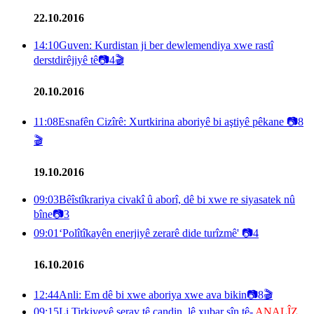
22.10.2016
14:10
Guven: Kurdistan ji ber dewlemendiya xwe rastî
derstdirêjiyê tê
📷
4
🎬
20.10.2016
11:08
Esnafên Cizîrê: Xurtkirina aboriyê bi aştiyê pêkane
📷
8
🎬
19.10.2016
09:03
Bêîstîkrariya civakî û aborî, dê bi xwe re siyasatek nû
bîne
📷
3
09:01
‘Polîtîkayên enerjiyê zerarê dide turîzmê'
📷
4
16.10.2016
12:44
Anli: Em dê bi xwe aboriya xwe ava bikin
📷
8
🎬
09:15
Li Tirkiyeyê serav tê çandin, lê xubar şîn tê-
ANALÎZ