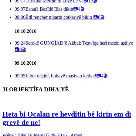
09:17
Turîzma Mêrdîn di krîzê de ye
📷
13
🎬
09:07
Esnafê Bazîdê îflas dikin
📷
4
🎬
09:06
Êdî rençber nikarin çotkariyê bikin
📷
8
🎬
10.10.2016
09:24
Serokê GUNGÎAD’ê Akbal: Teşwîqa herî mezin aştî ye
📷
3
🎬
09.10.2016
09:05
Ji ber nêçirê, buhayê masiyan ketiye!
📷
4
🎬
JI OBJEKTÎFA DIHA'YÊ
Heta bi Ocalan re hevdîtin bê kirin em di
grevê de ne!
Wêne : Bilal Güldem
05-09-2016 - Amed