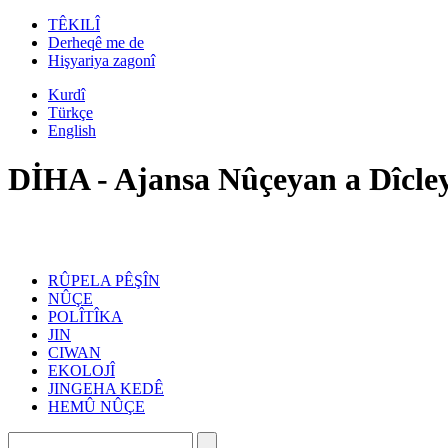
TÊKILÎ
Derheqê me de
Hişyariya zagonî
Kurdî
Türkçe
English
DİHA - Ajansa Nûçeyan a Dîcle
RÛPELA PÊŞÎN
NÛÇE
POLÎTÎKA
JIN
CIWAN
EKOLOJÎ
JINGEHA KEDÊ
HEMÛ NÛÇE