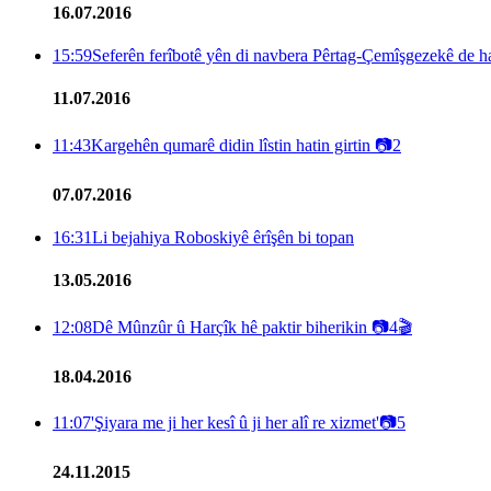
16.07.2016
15:59
Seferên ferîbotê yên di navbera Pêrtag-Çemîşgezekê de h
11.07.2016
11:43
Kargehên qumarê didin lîstin hatin girtin
📷
2
07.07.2016
16:31
Li bejahiya Roboskiyê êrîşên bi topan
13.05.2016
12:08
Dê Mûnzûr û Harçîk hê paktir biherikin
📷
4
🎬
18.04.2016
11:07
'Şiyara me ji her kesî û ji her alî re xizmet'
📷
5
24.11.2015