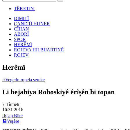
TÊKETIN
DIMILÎ
ÇAND Û HUNER
CÎHAN
ABORÎ
SPOR
HERÊMÎ
ROJEVA HILBIJARTINÊ
ROJEV
Herêmî
⌂
Vegerin rupela sereke
Li bejahiya Roboskiyê êrîşên bi topan
7 Tîrmeh
16:31
2016

Çap Bike
💾
Veşêre