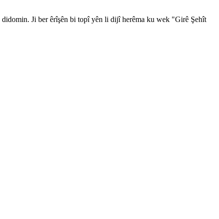
didomin. Ji ber êrîşên bi topî yên li dijî herêma ku wek "Girê Şehît