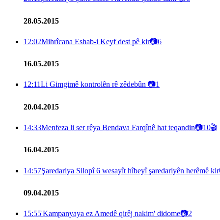
28.05.2015
12:02
Mihrîcana Eshab-i Keyf dest pê kir
📷
6
16.05.2015
12:11
Li Gimgimê kontrolên rê zêdebûn
📷
1
20.04.2015
14:33
Menfeza li ser rêya Bendava Farqînê hat teqandin
📷
10
🎬
16.04.2015
14:57
Şaredariya Silopî 6 wesayît hîbeyî şaredariyên herêmê kir
09.04.2015
15:55
'Kampanyaya ez Amedê qirêj nakim' didome
📷
2