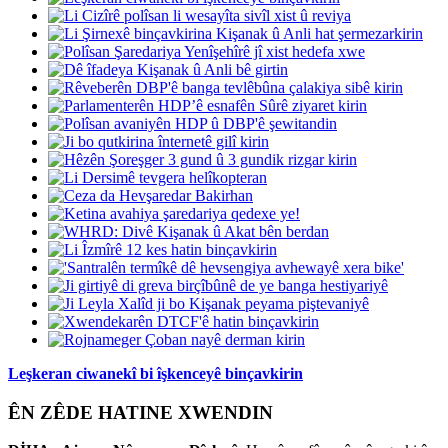
Leşkeran ciwanekî bi îşkenceyê binçavkirin
ÊN ZÊDE HATINE XWENDIN