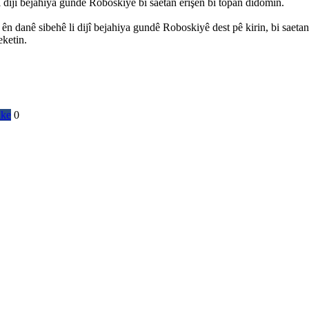
 dijî bejahiya gundê Roboskiyê bi saetan êrîşên bi topan didomin.
 danê sibehê li dijî bejahiya gundê Roboskiyê dest pê kirin, bi saetan 
eketin.
ike
0