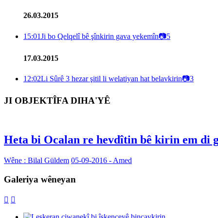
26.03.2015
15:01
Ji bo Qelqelî bê şînkirin gava yekemîn
📷
5
17.03.2015
12:02
Li Sûrê 3 hezar şitil li welatiyan hat belavkirin
📷
3
JI OBJEKTÎFA DIHA'YÊ
Heta bi Ocalan re hevdîtin bê kirin em di 
Wêne : Bilal Güldem
05-09-2016 - Amed
Galeriya wêneyan

