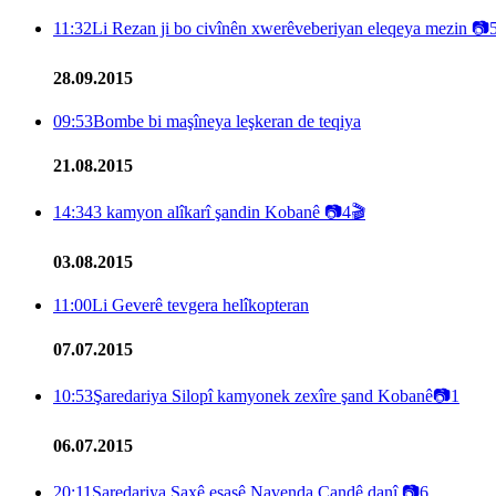
11:32
Li Rezan ji bo civînên xwerêveberiyan eleqeya mezin
📷
28.09.2015
09:53
Bombe bi maşîneya leşkeran de teqiya
21.08.2015
14:34
3 kamyon alîkarî şandin Kobanê
📷
4
🎬
03.08.2015
11:00
Li Geverê tevgera helîkopteran
07.07.2015
10:53
Şaredariya Silopî kamyonek zexîre şand Kobanê
📷
1
06.07.2015
20:11
Şaredariya Şaxê esasê Navenda Çandê danî
📷
6