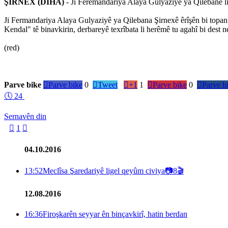
ŞIRNEX (DÎHA)
- Ji Feremandariya Alaya Gulyaziyê ya Qilebanê li
Ji Fermandariya Alaya Gulyaziyê ya Qilebana Şirnexê êrîşên bi topan ên
Kendal" tê binavkirin, derbareyê texrîbata li herêmê tu agahî bi dest n
(red)
Parve bike

Parve bike
0

Tweet

+1
1

Parve bike
0

Parve b
🕔
24
Sernavên din

1

04.10.2016
13:52
Meclîsa Şaredariyê ligel qeyûm civiya
📷
8
🎬
12.08.2016
16:36
Firoşkarên seyyar ên binçavkirî, hatin berdan