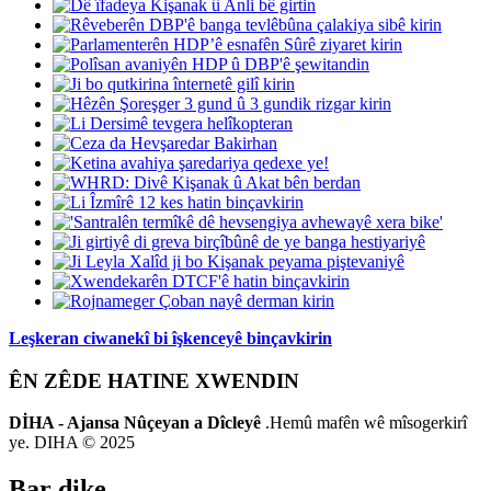
Leşkeran ciwanekî bi îşkenceyê binçavkirin
ÊN ZÊDE HATINE XWENDIN
DİHA - Ajansa Nûçeyan a Dîcleyê
.Hemû mafên wê mîsogerkirî
ye. DIHA © 2025
Bar dike..