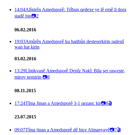
14:04
Alîgirên Amedsporê: Trîbun qedexe ye lê emê li dora
stadê bin
📷
2
06.02.2016
19:03
Amûrên Amedsporê ku hatibûn desteserkirin radestî
wan hat kirin
03.02.2016
13:29
Lîstikvanê Amedsporê Denîz Nakî: Bila şer raweste,
mirov nemirin
📷
8
08.11.2015
17:24
Tîma Jinan a Amedsporê 3-1 qezanç kir
📷
8
🎬
23.07.2015
09:07
Tîma jinan a Amedsporê dê biçe Almanyayê
📷
7
🎬