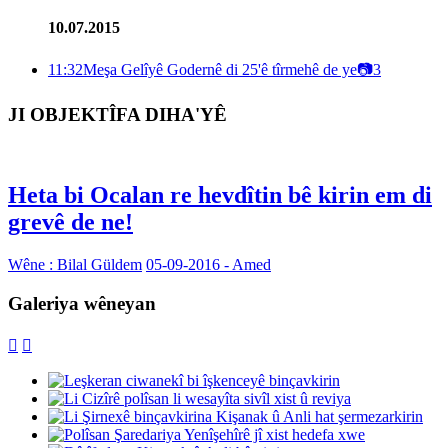
10.07.2015
11:32
Meşa Gelîyê Godernê di 25'ê tîrmehê de ye
📷
3
JI OBJEKTÎFA DIHA'YÊ
Heta bi Ocalan re hevdîtin bê kirin em di
grevê de ne!
Wêne : Bilal Güldem
05-09-2016 - Amed
Galeriya wêneyan

