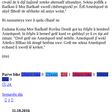
civakî de li dijî faşîzmê xeteke alternatîf afirandiye. Sekna polîtîk a
Barîkan û Mor Barîkatê xwedî cihêrengiyekî ye. Êdî Amedsporê di
aliyê fîtbolê de nêrîneke nû aniye welat."
Bi nasnameya xwe li qada cîhanê ne
Endama Koma Mor Barîkatê Rovîna Demîr got ku êrîşên li hemberî
Amedsporê, bi êrîşên li hemerî gelê kurd ve girêdayî ye û ev tişt anî
ziman: "Divê gelê me Amedsporê tenê nehêle. Amedsporê jî wekî
Atletîco Bîlbao bû dengê herêma xwe. Gelê me sekna Amedsporê
eciband û xwedî lê kerket."
(ms)
Parve bike

Parve bike
0

Tweet

+1
1

Parve bike
0

Parve
bike
0
🕔
24
Sernavên din

1

11.10.2016