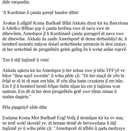
dide meşandin.
'Ji Kurdistan û çanda şoreşê bandor dibin'
Avakar û alîgirê Koma Barîkatê Bîlal Akkalu diyar kir ku Barcelona
û Atletîco Bîlbao şop û çanda herêma xwe di nava xwe de
dihewînin, Amedspor jî li Kurdistanê çanda şoreşgerî di nava xwe
de dihewîne. Akkalu da zanîn Amedsporê di dema derbasbûyî de, li
hemberî taximên milyon dolarî serkeftineke pirmezin bi dest xistiye,
di her serkeftinê de pirsgirêkên gelek girîng ên li welat anîne rojevê.
'Em li dijî faşîzmê li virin'
Akkalu aşkera kir ku Amedspor ji ber sekna xwe ji hêla TFF'yê ve
bûye "tîma nayê xwestin" û wiha pêde çû: "Di her maçê de yên bi
êrîşê re rû bi rû man em bûn, lê yên dîsa hatin cezakirin jî em bûn.
Em ê jî li hemberî hemû êrîşan bidin nîşan ku em ji faşîzma wan
natirsin. Em dê di her dem pirsgirêkên gelê xwe bînin ziman û
stadan dagirin."
Pêla piştgiriyê zêde dibe
Endama Koma Mor Barîkatê Ezgî Yetîş jî destnîşan kir ku ev maç
ne tenê wekî skorekî ye, di heman demê de berxwedana li dijî
faşîzmê ye û wiha pêde çû: "Amedsporê di trîbûn û qada medyaya