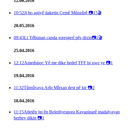
12.06.2016
10:52
Ji bo aştiyê daketin Çemê Mûnzûrê
📷
15
🎬
20.05.2016
09:43
Li Trîbunan çanda şoreşgerî pêş dixin
📷
2
🎬
25.04.2016
12:12
Amedspor: Yê me dike hedef TFF bi xwe ye
📷
1
19.04.2016
11:32
Tûrnûvaya Arîn Mîrxan dest pê kir
📷
2
18.04.2016
11:15
Atletên jin ên Belediyespora Kayapinarê madalyayan
berhev dikin
📷
1