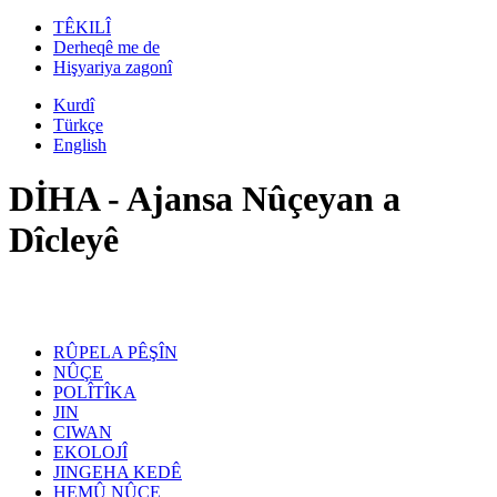
TÊKILÎ
Derheqê me de
Hişyariya zagonî
Kurdî
Türkçe
English
DİHA - Ajansa Nûçeyan a
Dîcleyê
RÛPELA PÊŞÎN
NÛÇE
POLÎTÎKA
JIN
CIWAN
EKOLOJÎ
JINGEHA KEDÊ
HEMÛ NÛÇE