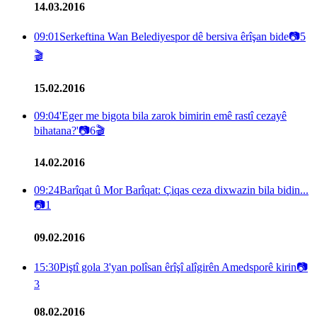
14.03.2016
09:01
Serkeftina Wan Belediyespor dê bersiva êrîşan bide
📷
5
🎬
15.02.2016
09:04
'Eger me bigota bila zarok bimirin emê rastî cezayê
bihatana?'
📷
6
🎬
14.02.2016
09:24
Barîqat û Mor Barîqat: Çiqas ceza dixwazin bila bidin...
📷
1
09.02.2016
15:30
Piştî gola 3'yan polîsan êrîşî alîgirên Amedsporê kirin
📷
3
08.02.2016