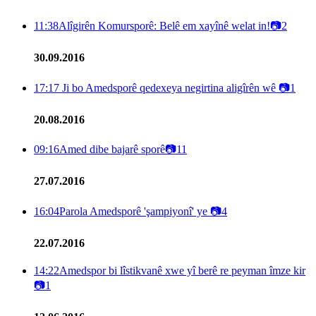
11:38
Alîgirên Komursporê: Belê em xayînê welat in!
📷
2
30.09.2016
17:17
Ji bo Amedsporê qedexeya negirtina aligîrên wê
📷
1
20.08.2016
09:16
Amed dibe bajarê sporê
📷
11
27.07.2016
16:04
Parola Amedsporê 'şampiyonî' ye
📷
4
22.07.2016
14:22
Amedspor bi lîstikvanê xwe yî berê re peyman îmze kir
📷
1