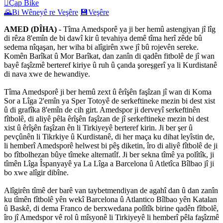

Çap Bike
🌄
Bi Wêneyê re Veşêre
💾
Veşêre
AMED (DÎHA)
- Tîma Amedsporê ya ji ber hemû astengiyan jî lîg
di rêza 8'emîn de bi dawî kir û tevahiya demê tîma herî zêde bû
sedema nîqaşan, her wiha bi alîgirên xwe jî bû rojevên sereke.
Komên Barîkat û Mor Barîkat, dan zanîn di qadên fitbolê de jî wan
bayê faşîzmê berteref kiriye û ruh û çanda şoreşgerî ya li Kurdistanê
di nava xwe de hewandiye.
Tîma Amedsporê ji ber hemû zext û êrîşên faşîzan jî wan di Koma
Sor a Lîga 2'emîn ya Sper Totoyê de serkeftineke mezin bi dest xist
û di grafîka 8'emîn de cih girt. Amedspor ji derveyî serkeftinên
fîtbolê, di aliyê pêla êrîşên faşîzan de jî serkeftineke mezin bi dest
xist û êrîşên faşîzan ên li Tirkiyeyê berteref kirin. Ji ber şer û
pevçûnên li Tikrkiye û Kurdistanê, di her maça ku dihat leyîstin de,
li hemberî Amedsporê helwest bi pêş diketin, îro di aliyê fîtbolê de ji
bo fîtbolhezan bûye tîmeke alternatîf. Ji ber sekna tîmê ya polîtîk, ji
tîmên Lîga Îspanyayê ya La Lîga a Barcelona û Atletîca Bîlbao jî ji
bo xwe alîgir dibîne.
Alîgirên tîmê der barê van taybetmendiyan de agahî dan û dan zanîn
ku tîmên fîtbolê yên wekî Barcelona û Atlantico Bîlbao yên Katalan
û Baskê, di dema Franco de berxwedana polîtîk birine qadên fîtbolê,
îro jî Amedspor vê rol û mîsyonê li Tirkiyeyê li hemberî pêla faşîzmê