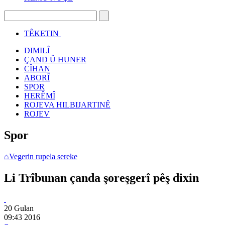
TÊKETIN
DIMILÎ
ÇAND Û HUNER
CÎHAN
ABORÎ
SPOR
HERÊMÎ
ROJEVA HILBIJARTINÊ
ROJEV
Spor
⌂
Vegerin rupela sereke
Li Trîbunan çanda şoreşgerî pêş dixin
20 Gulan
09:43
2016