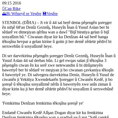
09:15
2016

Çap Bike
🌄
Bi Wêneyê re Veşêre
💾
Veşêre
STENBOL (DÎHA) – Ji vir û 44 sal berê dema pêşengên şoreşger
ên nifşê 68'an Denîz Gezmîş, Huseyîn Înan û Yusuf Aslan ber bi
sêdarê ve dimeşiyan qêrîna wan a dawî "Bijî biratiya gelan û bijî
sosyalîzm bû." Ciwanan diyar kir ku Denîzan 44 sal berê banga
têkoşîna hevpar a gelan kirine û gotin ji her demê zêdetir pêdivî bi
serxwebûn û sosyalîzmê heye.
Di ser darvekirina pêşengên şoreşger Denîz Gezmîş, Huseyîn Înan û
Yusuf Aslan 44 sal derbas bûn. Li gel ewqas salan jî têkoşîna 3
pêşengên ciwan ên ku serê xwe netewandin û bi dirûşmeyên
baweriyê ber bi sêdarê ve meşiyan ji bo ciwanan çavkaniya têkoşîn
û baweriyê ye. Di salvegera darvekirina Deniz, Huseyîn û Yusuf de
ciwanên ji Yekitiya Xwendekarên Şoreşger û Ciwanên Kedê, ji bo
şoreşê û têkoşîna sosyalîzmê nêrîn û baweriyên xwe anîn ziman û
diyar kirin ku ji her demê zêdetir pêdivî bi sosyalîzm û serxwebûnê
heye.
'Femkirina Denîzan femkirina têkoşîna şoreşê ye'
Endamê Ciwanên Kedê Alîşan Dogan diyar kir ku femkirina
Denîzan femkirina têkoşîna wan a azadiyê ye û got "Salê carekê