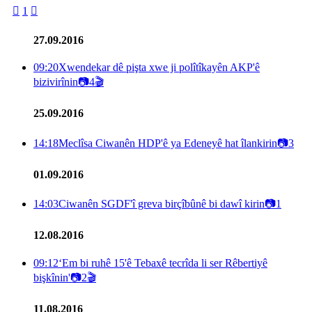

1

27.09.2016
09:20
Xwendekar dê pişta xwe ji polîtîkayên AKP'ê
bizivirînin
📷
4
🎬
25.09.2016
14:18
Meclîsa Ciwanên HDP'ê ya Edeneyê hat îlankirin
📷
3
01.09.2016
14:03
Ciwanên SGDF'î greva birçîbûnê bi dawî kirin
📷
1
12.08.2016
09:12
‘Em bi ruhê 15'ê Tebaxê tecrîda li ser Rêbertiyê
bişkînin'
📷
2
🎬
11.08.2016