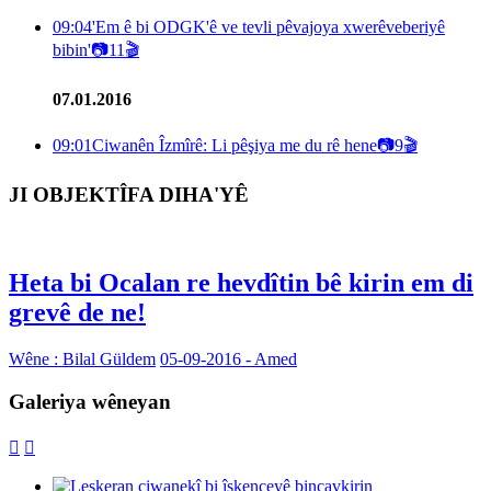
09:04
'Em ê bi ODGK'ê ve tevli pêvajoya xwerêveberiyê
bibin'
📷
11
🎬
07.01.2016
09:01
Ciwanên Îzmîrê: Li pêşiya me du rê hene
📷
9
🎬
JI OBJEKTÎFA DIHA'YÊ
Heta bi Ocalan re hevdîtin bê kirin em di
grevê de ne!
Wêne : Bilal Güldem
05-09-2016 - Amed
Galeriya wêneyan

