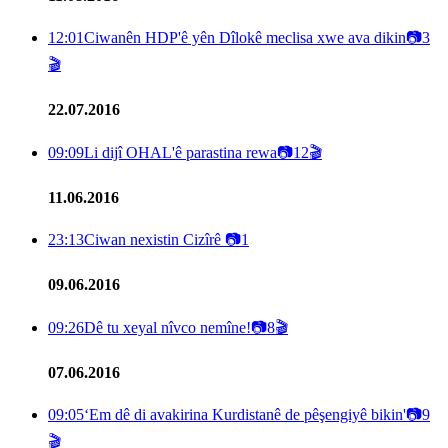
12:01
Ciwanên HDP'ê yên Dîlokê meclisa xwe ava dikin
📷
3
🎬
22.07.2016
09:09
Li dijî OHAL'ê parastina rewa
📷
12
🎬
11.06.2016
23:13
Ciwan nexistin Cizîrê
📷
1
09.06.2016
09:26
Dê tu xeyal nîvco nemîne!
📷
8
🎬
07.06.2016
09:05
‘Em dê di avakirina Kurdistanê de pêşengiyê bikin'
📷
9
🎬