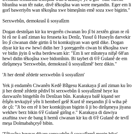
bîranîna wan têr nake, divê têkoşîna wan were meşandin. Eger em li
gorî baweriyên wan têkoşîna xwe bimeşînin emê soza xwe bigirin."
Serxwebûn, demokrasî û sosyalîzm
Dogan destnîşan kir ku tevgerên ciwanan îro jî bi zextên giran re rû
bi rû ne û anî ziman ku feraseta ku Denîz, Yusuf û Huseyîn darvekir
îro jî ciwanan dide girtin û bi komkujiyan wan qetil dike. Dogan
diyar kir ku ew hewl didin her 3 şoreşgerên ciwan bi têkoşîna xwe
ve bidin jiyin û wiha berdewam kir: "Em li ser mîrateya nifşê 68'an
hewl didin têkoşîna xwe bidomînin. Bi taybet di 6'ê Gulanê de em
dirûşmeya 'Serxwebûn, demokrasî û sosyalîzmê' berz dikin."
'Ji her demê zêdetir serxwebûn û sosyalîzm'
Yek ji endamên Ciwanên Kedê Bîlgesu Karakaya jî anî ziman ku îro
ji her demê zêdetir pêdivî bi serxwebûn û sosyalîzmê heye ku
daxwazên bingehîn ên Denîzan bûn. Karakaya balê kişand ser
êrîşên tevkujiyê yên li hemberî gelê Kurd tê meşandin jî û wiha pê
de çû: "Ji bo em rê li ber komkijiyan bigirin û ji bo dirûşmeya jiyana
wekhev berz bikin 6'ê Gulanê girîng e." Karakaya di dawiya
axaftina xwe de bang li hemû ciwanan kir ku di 6'ê Gulanê de tevlî
meşa Dolmabahçeyê bibin.
'Têkoşîna hevpar dikare serxwebûn û sosyalîzmê mezin bike'