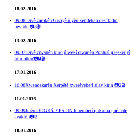
18.02.2016
09:08
'Divê zarokên Geziyê û yên xendekan dest bidin
hevûdu'
📷
8
🎬
13.02.2016
09:07
'Divê ciwanên kurd jî wekî ciwanên Pontusî ji leşkeriyî
fîrar bikin'
📷
4
🎬
17.01.2016
10:08
Xwendekarên Xerpêtê xwerêveberî silav kirin
📷
2
🎬
11.01.2016
09:09
Jinên ODGK'î: YPS-JIN li hemberî qirkirina jinê hate
avakirin
📷
2
10.01.2016