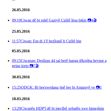
26.05.2016
09:19
Ciwan dê bi ruhê Gaziyê Cizîrê înşa bikin
📷
4
🎬
25.05.2016
11:57
Ciwan: Em di 1'ê hezîranê li Cizîrê bin
05.05.2016
09:15
Ciwanan: Denîzan 44 sal berê banga têkoşîna hevpar a
gelan kirin
📷
7
🎬
30.03.2016
15:25
ODGK: Bi berxwedana jinê ber bi Amarayê ve
📷
1
18.03.2016
13:29
Ciwanên HDP'î dê bi meclîsê xebatên xwe bimeşînin