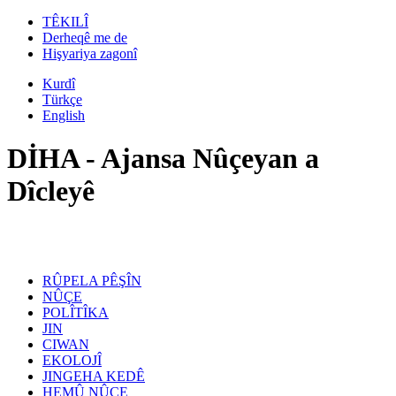
TÊKILÎ
Derheqê me de
Hişyariya zagonî
Kurdî
Türkçe
English
DİHA - Ajansa Nûçeyan a
Dîcleyê
RÛPELA PÊŞÎN
NÛÇE
POLÎTÎKA
JIN
CIWAN
EKOLOJÎ
JINGEHA KEDÊ
HEMÛ NÛÇE