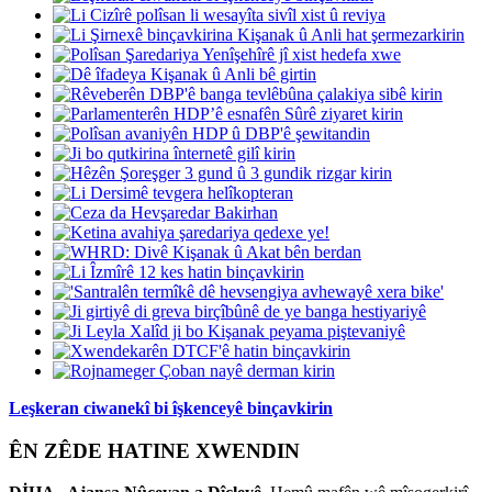
Leşkeran ciwanekî bi îşkenceyê binçavkirin
ÊN ZÊDE HATINE XWENDIN