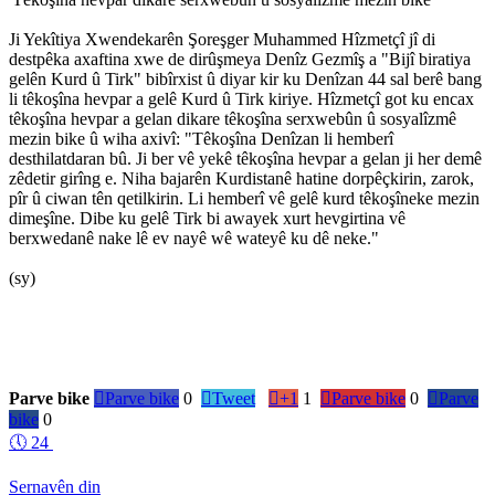
Ji Yekîtiya Xwendekarên Şoreşger Muhammed Hîzmetçî jî di
destpêka axaftina xwe de dirûşmeya Denîz Gezmîş a "Bijî biratiya
gelên Kurd û Tirk" bibîrxist û diyar kir ku Denîzan 44 sal berê bang
li têkoşîna hevpar a gelê Kurd û Tirk kiriye. Hîzmetçî got ku encax
têkoşîna hevpar a gelan dikare têkoşîna serxwebûn û sosyalîzmê
mezin bike û wiha axivî: "Têkoşîna Denîzan li hemberî
desthilatdaran bû. Ji ber vê yekê têkoşîna hevpar a gelan ji her demê
zêdetir girîng e. Niha bajarên Kurdistanê hatine dorpêçkirin, zarok,
pîr û ciwan tên qetilkirin. Li hemberî vê gelê kurd têkoşîneke mezin
dimeşîne. Dibe ku gelê Tirk bi awayek xurt hevgirtina vê
berxwedanê nake lê ev nayê wê wateyê ku dê neke."
(sy)
Parve bike

Parve bike
0

Tweet

+1
1

Parve bike
0

Parve
bike
0
🕔
24
Sernavên din