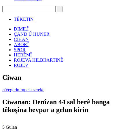
TÊKETIN
DIMILÎ
ÇAND Û HUNER
CÎHAN
ABORÎ
SPOR
HERÊMÎ
ROJEVA HILBIJARTINÊ
ROJEV
Ciwan
⌂
Vegerin rupela sereke
Ciwanan: Denîzan 44 sal berê banga
têkoşîna hevpar a gelan kirin
5 Gulan