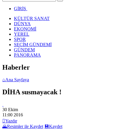
GİRİŞ
KÜLTÜR SANAT
DÜNYA
EKONOMİ
YEREL
SPOR
SEÇİM GÜNDEMİ
GÜNDEM
PANORAMA
Haberler
⌂
Ana Sayfaya
DİHA susmayacak !
30 Ekim
11:00
2016

Yazdır
🌄
Resimler ile Kaydet
💾
Kaydet