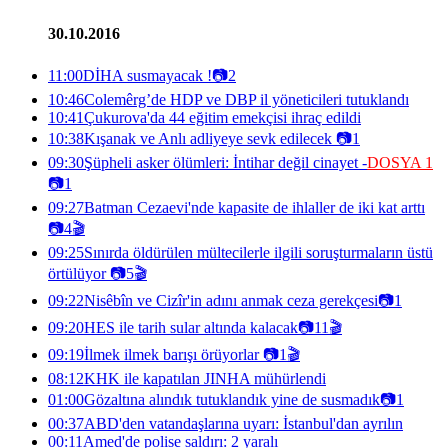
30.10.2016
11:00
DİHA susmayacak !
📷
2
10:46
Colemêrg’de HDP ve DBP il yöneticileri tutuklandı
10:41
Çukurova'da 44 eğitim emekçisi ihraç edildi
10:38
Kışanak ve Anlı adliyeye sevk edilecek
📷
1
09:30
Şüpheli asker ölümleri: İntihar değil cinayet -
DOSYA 1
📷
1
09:27
Batman Cezaevi'nde kapasite de ihlaller de iki kat arttı
📷
4
🎬
09:25
Sınırda öldürülen mültecilerle ilgili soruşturmaların üstü
örtülüyor
📷
5
🎬
09:22
Nisêbîn ve Cizîr'in adını anmak ceza gerekçesi
📷
1
09:20
HES ile tarih sular altında kalacak
📷
11
🎬
09:19
İlmek ilmek barışı örüyorlar
📷
1
🎬
08:12
KHK ile kapatılan JINHA mühürlendi
01:00
Gözaltına alındık tutuklandık yine de susmadık
📷
1
00:37
ABD'den vatandaşlarına uyarı: İstanbul'dan ayrılın
00:11
Amed'de polise saldırı: 2 yaralı