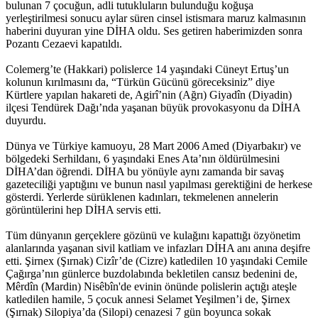
bulunan 7 çocuğun, adli tutukluların bulunduğu koğuşa
yerleştirilmesi sonucu aylar süren cinsel istismara maruz kalmasının
haberini duyuran yine DİHA oldu. Ses getiren haberimizden sonra
Pozantı Cezaevi kapatıldı.
Colemerg’te (Hakkari) polislerce 14 yaşındaki Cüneyt Ertuş’un
kolunun kırılmasını da, “Türkün Gücünü göreceksiniz” diye
Kürtlere yapılan hakareti de, Agirî’nin (Ağrı) Giyadîn (Diyadin)
ilçesi Tendürek Dağı’nda yaşanan büyük provokasyonu da DİHA
duyurdu.
Dünya ve Türkiye kamuoyu, 28 Mart 2006 Amed (Diyarbakır) ve
bölgedeki Serhildanı, 6 yaşındaki Enes Ata’nın öldürülmesini
DİHA’dan öğrendi. DİHA bu yönüyle aynı zamanda bir savaş
gazeteciliği yaptığını ve bunun nasıl yapılması gerektiğini de herkese
gösterdi. Yerlerde sürüklenen kadınları, tekmelenen annelerin
görüntülerini hep DİHA servis etti.
Tüm dünyanın gerçeklere gözünü ve kulağını kapattığı özyönetim
alanlarında yaşanan sivil katliam ve infazları DİHA anı anına deşifre
etti. Şirnex (Şırnak) Cizîr’de (Cizre) katledilen 10 yaşındaki Cemile
Çağırga’nın günlerce buzdolabında bekletilen cansız bedenini de,
Mêrdîn (Mardin) Nisêbîn'de evinin önünde polislerin açtığı ateşle
katledilen hamile, 5 çocuk annesi Selamet Yeşilmen’i de, Şirnex
(Şırnak) Silopiya’da (Silopi) cenazesi 7 gün boyunca sokak