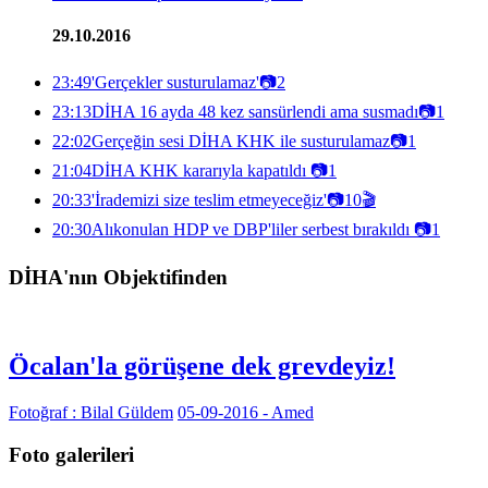
29.10.2016
23:49
'Gerçekler susturulamaz'
📷
2
23:13
DİHA 16 ayda 48 kez sansürlendi ama susmadı
📷
1
22:02
Gerçeğin sesi DİHA KHK ile susturulamaz
📷
1
21:04
DİHA KHK kararıyla kapatıldı
📷
1
20:33
'İrademizi size teslim etmeyeceğiz'
📷
10
🎬
20:30
Alıkonulan HDP ve DBP'liler serbest bırakıldı
📷
1
DİHA'nın Objektifinden
Öcalan'la görüşene dek grevdeyiz!
Fotoğraf : Bilal Güldem
05-09-2016 - Amed
Foto galerileri