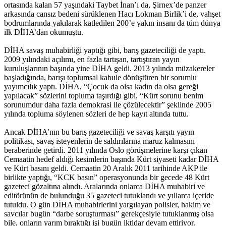
ortasında kalan 57 yaşındaki Taybet İnan’ı da, Şirnex’de panzer
arkasında cansız bedeni sürüklenen Hacı Lokman Birlik’i de, vahşet
bodrumlarında yakılarak katledilen 200’e yakın insanı da tüm dünya
ilk DİHA’dan okumuştu.
DİHA savaş muhabirliği yaptığı gibi, barış gazeteciliği de yaptı.
2009 yılındaki açılımı, en fazla tartışan, tartıştıran yayın
kuruluşlarının başında yine DİHA geldi. 2013 yılında müzakereler
başladığında, barışı toplumsal kabule dönüştüren bir sorumlu
yayımcılık yaptı. DİHA, “Çocuk da olsa kadın da olsa gereği
yapılacak” sözlerini topluma taşırdığı gibi, “Kürt sorunu benim
sorunumdur daha fazla demokrasi ile çözülecektir” şeklinde 2005
yılında topluma söylenen sözleri de hep kayıt altında tuttu.
Ancak DİHA’nın bu barış gazeteciliği ve savaş karşıtı yayın
politikası, savaş isteyenlerin de saldırılarına maruz kalmasını
beraberinde getirdi. 2011 yılında Oslo görüşmelerine karşı çıkan
Cemaatin hedef aldığı kesimlerin başında Kürt siyaseti kadar DİHA
ve Kürt basını geldi. Cemaatin 20 Aralık 2011 tarihinde AKP ile
birlikte yaptığı, “KCK basın” operasyonunda bir gecede 48 Kürt
gazeteci gözaltına alındı. Aralarında onlarca DİHA muhabiri ve
editörünün de bulunduğu 35 gazeteci tutuklandı ve yıllarca içeride
tutuldu. O gün DİHA muhabirlerini yargılayan polisler, hakim ve
savcılar bugün “darbe soruşturması” gerekçesiyle tutuklanmış olsa
bile, onların yarım bıraktığı işi bugün iktidar devam ettiriyor.