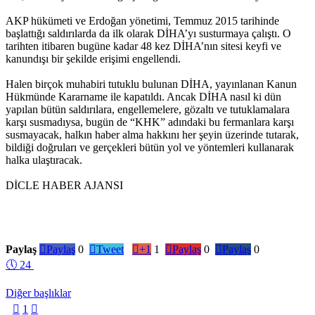
AKP hükümeti ve Erdoğan yönetimi, Temmuz 2015 tarihinde
başlattığı saldırılarda da ilk olarak DİHA’yı susturmaya çalıştı. O
tarihten itibaren bugüne kadar 48 kez DİHA’nın sitesi keyfi ve
kanundışı bir şekilde erişimi engellendi.
Halen birçok muhabiri tutuklu bulunan DİHA, yayınlanan Kanun
Hükmünde Kararname ile kapatıldı. Ancak DİHA nasıl ki dün
yapılan bütün saldırılara, engellemelere, gözaltı ve tutuklamalara
karşı susmadıysa, bugün de “KHK” adındaki bu fermanlara karşı
susmayacak, halkın haber alma hakkını her şeyin üzerinde tutarak,
bildiği doğruları ve gerçekleri bütün yol ve yöntemleri kullanarak
halka ulaştıracak.
DİCLE HABER AJANSI
Paylaş

Paylaş
0

Tweet

+1
1

Paylaş
0

Paylaş
0
🕔
24
Diğer başlıklar

1
