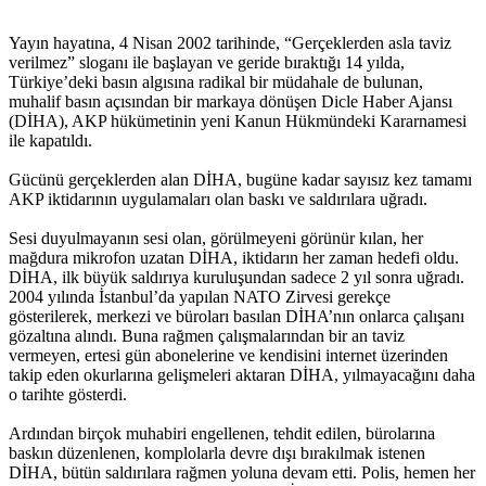
Yayın hayatına, 4 Nisan 2002 tarihinde, “Gerçeklerden asla taviz
verilmez” sloganı ile başlayan ve geride bıraktığı 14 yılda,
Türkiye’deki basın algısına radikal bir müdahale de bulunan,
muhalif basın açısından bir markaya dönüşen Dicle Haber Ajansı
(DİHA), AKP hükümetinin yeni Kanun Hükmündeki Kararnamesi
ile kapatıldı.
Gücünü gerçeklerden alan DİHA, bugüne kadar sayısız kez tamamı
AKP iktidarının uygulamaları olan baskı ve saldırılara uğradı.
Sesi duyulmayanın sesi olan, görülmeyeni görünür kılan, her
mağdura mikrofon uzatan DİHA, iktidarın her zaman hedefi oldu.
DİHA, ilk büyük saldırıya kuruluşundan sadece 2 yıl sonra uğradı.
2004 yılında İstanbul’da yapılan NATO Zirvesi gerekçe
gösterilerek, merkezi ve büroları basılan DİHA’nın onlarca çalışanı
gözaltına alındı. Buna rağmen çalışmalarından bir an taviz
vermeyen, ertesi gün abonelerine ve kendisini internet üzerinden
takip eden okurlarına gelişmeleri aktaran DİHA, yılmayacağını daha
o tarihte gösterdi.
Ardından birçok muhabiri engellenen, tehdit edilen, bürolarına
baskın düzenlenen, komplolarla devre dışı bırakılmak istenen
DİHA, bütün saldırılara rağmen yoluna devam etti. Polis, hemen her