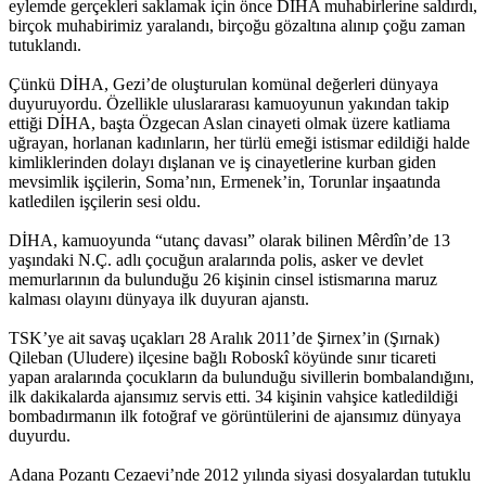
eylemde gerçekleri saklamak için önce DİHA muhabirlerine saldırdı,
birçok muhabirimiz yaralandı, birçoğu gözaltına alınıp çoğu zaman
tutuklandı.
Çünkü DİHA, Gezi’de oluşturulan komünal değerleri dünyaya
duyuruyordu. Özellikle uluslararası kamuoyunun yakından takip
ettiği DİHA, başta Özgecan Aslan cinayeti olmak üzere katliama
uğrayan, horlanan kadınların, her türlü emeği istismar edildiği halde
kimliklerinden dolayı dışlanan ve iş cinayetlerine kurban giden
mevsimlik işçilerin, Soma’nın, Ermenek’in, Torunlar inşaatında
katledilen işçilerin sesi oldu.
DİHA, kamuoyunda “utanç davası” olarak bilinen Mêrdîn’de 13
yaşındaki N.Ç. adlı çocuğun aralarında polis, asker ve devlet
memurlarının da bulunduğu 26 kişinin cinsel istismarına maruz
kalması olayını dünyaya ilk duyuran ajanstı.
TSK’ye ait savaş uçakları 28 Aralık 2011’de Şirnex’in (Şırnak)
Qileban (Uludere) ilçesine bağlı Roboskî köyünde sınır ticareti
yapan aralarında çocukların da bulunduğu sivillerin bombalandığını,
ilk dakikalarda ajansımız servis etti. 34 kişinin vahşice katledildiği
bombadırmanın ilk fotoğraf ve görüntülerini de ajansımız dünyaya
duyurdu.
Adana Pozantı Cezaevi’nde 2012 yılında siyasi dosyalardan tutuklu