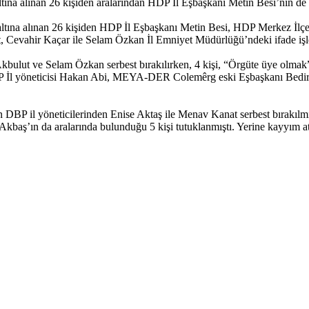
tına alınan 26 kişiden aralarından HDP İl Eşbaşkanı Metin Besi’nin de 
altına alınan 26 kişiden HDP İl Eşbaşkanı Metin Besi, HDP Merkez 
Cevahir Kaçar ile Selam Özkan İl Emniyet Müdürlüğü’ndeki ifade işleml
Akbulut ve Selam Özkan serbest bırakılırken, 4 kişi, “Örgüte üye olmak
 İl yöneticisi Hakan Abi, MEYA-DER Colemêrg eski Eşbaşkanı Bedirha
len DBP il yöneticilerinden Enise Aktaş ile Menav Kanat serbest bırak
Akbaş’ın da aralarında bulunduğu 5 kişi tutuklanmıştı. Yerine kayyım