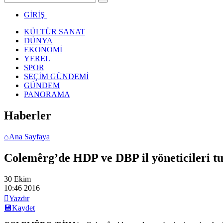
GİRİŞ
KÜLTÜR SANAT
DÜNYA
EKONOMİ
YEREL
SPOR
SEÇİM GÜNDEMİ
GÜNDEM
PANORAMA
Haberler
⌂
Ana Sayfaya
Colemêrg’de HDP ve DBP il yöneticileri t
30 Ekim
10:46
2016

Yazdır
💾
Kaydet