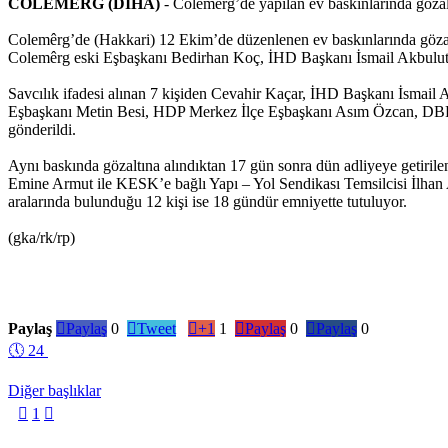
COLEMÊRG (DİHA)
- Colemêrg’de yapılan ev baskınlarında gözal
Colemêrg’de (Hakkari) 12 Ekim’de düzenlenen ev baskınlarında göz
Colemêrg eski Eşbaşkanı Bedirhan Koç, İHD Başkanı İsmail Akbulut, 
Savcılık ifadesi alınan 7 kişiden Cevahir Kaçar, İHD Başkanı İsmail 
Eşbaşkanı Metin Besi, HDP Merkez İlçe Eşbaşkanı Asım Özcan, DBP
gönderildi.
Aynı baskında gözaltına alındıktan 17 gün sonra dün adliyeye getiri
Emine Armut ile KESK’e bağlı Yapı – Yol Sendikası Temsilcisi İlhan 
aralarında bulunduğu 12 kişi ise 18 gündür emniyette tutuluyor.
(gka/rk/rp)
Paylaş

Paylaş
0

Tweet

+1
1

Paylaş
0

Paylaş
0
🕔
24
Diğer başlıklar

1
