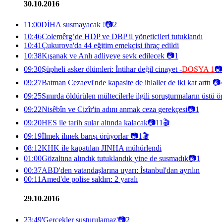
30.10.2016
11:00
DİHA susmayacak !
📷
2
10:46
Colemêrg’de HDP ve DBP il yöneticileri tutuklandı
10:41
Çukurova'da 44 eğitim emekçisi ihraç edildi
10:38
Kışanak ve Anlı adliyeye sevk edilecek
📷
1
09:30
Şüpheli asker ölümleri: İntihar değil cinayet -
DOSYA 1

09:27
Batman Cezaevi'nde kapasite de ihlaller de iki kat arttı
📷
09:25
Sınırda öldürülen mültecilerle ilgili soruşturmaların üstü 
09:22
Nisêbîn ve Cizîr'in adını anmak ceza gerekçesi
📷
1
09:20
HES ile tarih sular altında kalacak
📷
11
🎬
09:19
İlmek ilmek barışı örüyorlar
📷
1
🎬
08:12
KHK ile kapatılan JINHA mühürlendi
01:00
Gözaltına alındık tutuklandık yine de susmadık
📷
1
00:37
ABD'den vatandaşlarına uyarı: İstanbul'dan ayrılın
00:11
Amed'de polise saldırı: 2 yaralı
29.10.2016
23:49
'Gerçekler susturulamaz'
📷
2