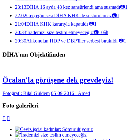
23:13
DİHA 16 ayda 48 kez sansürlendi ama susmadı
📷
1
22:02
Gerçeğin sesi DİHA KHK ile susturulamaz
📷
1
21:04
DİHA KHK kararıyla kapatıldı
📷
1
20:33
'İrademizi size teslim etmeyeceğiz'
📷
10
🎬
20:30
Alıkonulan HDP ve DBP'liler serbest bırakıldı
📷
1
DİHA'nın Objektifinden
Öcalan'la görüşene dek grevdeyiz!
Fotoğraf : Bilal Güldem
05-09-2016 - Amed
Foto galerileri

