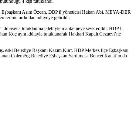
bulunduğu 4 kişi tutuklandı.
İlçe Eşbaşkanı Asım Özcan, DBP il yöneticisi Hakan Abi, MEYA-DER
erinin ardından adliyeye getirildi.
” iddiasıyla tutuklanma talebiyle mahkemeye sevk edildi. HDP İl
n Koç aynı iddiayla tutuklanarak Hakkari Kapalı Cezaevi’ne
ılmış, eski Belediye Başkanı Kazım Kurt, HDP Merkez İlçe Eşbaşkanı
 atanan Colemêrg Belediye Eşbaşkan Yardımcısı Behçet Kanat’ın da