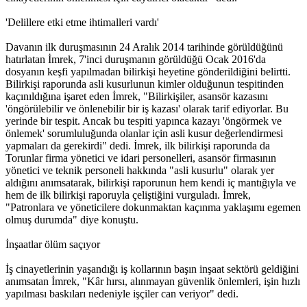
'Delillere etki etme ihtimalleri vardı'
Davanın ilk duruşmasının 24 Aralık 2014 tarihinde görüldüğünü
hatırlatan İmrek, 7'inci duruşmanın görüldüğü Ocak 2016'da
dosyanın keşfi yapılmadan bilirkişi heyetine gönderildiğini belirtti.
Bilirkişi raporunda asli kusurlunun kimler olduğunun tespitinden
kaçınıldığına işaret eden İmrek, "Bilirkişiler, asansör kazasını
'öngörülebilir ve önlenebilir bir iş kazası' olarak tarif ediyorlar. Bu
yerinde bir tespit. Ancak bu tespiti yapınca kazayı 'öngörmek ve
önlemek' sorumluluğunda olanlar için asli kusur değerlendirmesi
yapmaları da gerekirdi" dedi. İmrek, ilk bilirkişi raporunda da
Torunlar firma yönetici ve idari personelleri, asansör firmasının
yönetici ve teknik personeli hakkında "asli kusurlu" olarak yer
aldığını anımsatarak, bilirkişi raporunun hem kendi iç mantığıyla ve
hem de ilk bilirkişi raporuyla çeliştiğini vurguladı. İmrek,
"Patronlara ve yöneticilere dokunmaktan kaçınma yaklaşımı egemen
olmuş durumda" diye konuştu.
İnşaatlar ölüm saçıyor
İş cinayetlerinin yaşandığı iş kollarının başın inşaat sektörü geldiğini
anımsatan İmrek, "Kâr hırsı, alınmayan güvenlik önlemleri, işin hızlı
yapılması baskıları nedeniyle işçiler can veriyor" dedi.