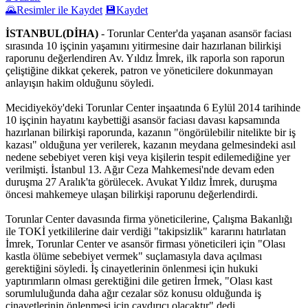
🌄
Resimler ile Kaydet
💾
Kaydet
İSTANBUL(DİHA)
- Torunlar Center'da yaşanan asansör faciası
sırasında 10 işçinin yaşamını yitirmesine dair hazırlanan bilirkişi
raporunu değerlendiren Av. Yıldız İmrek, ilk raporla son raporun
çeliştiğine dikkat çekerek, patron ve yöneticilere dokunmayan
anlayışın hakim olduğunu söyledi.
Mecidiyeköy'deki Torunlar Center inşaatında 6 Eylül 2014 tarihinde
10 işçinin hayatını kaybettiği asansör faciası davası kapsamında
hazırlanan bilirkişi raporunda, kazanın "öngörülebilir nitelikte bir iş
kazası" olduğuna yer verilerek, kazanın meydana gelmesindeki asıl
nedene sebebiyet veren kişi veya kişilerin tespit edilemediğine yer
verilmişti. İstanbul 13. Ağır Ceza Mahkemesi'nde devam eden
duruşma 27 Aralık'ta görülecek. Avukat Yıldız İmrek, duruşma
öncesi mahkemeye ulaşan bilirkişi raporunu değerlendirdi.
Torunlar Center davasında firma yöneticilerine, Çalışma Bakanlığı
ile TOKİ yetkililerine dair verdiği "takipsizlik" kararını hatırlatan
İmrek, Torunlar Center ve asansör firması yöneticileri için "Olası
kastla ölüme sebebiyet vermek" suçlamasıyla dava açılması
gerektiğini söyledi. İş cinayetlerinin önlenmesi için hukuki
yaptırımların olması gerektiğini dile getiren İrmek, "Olası kast
sorumluluğunda daha ağır cezalar söz konusu olduğunda iş
cinayetlerinin önlenmesi için caydırıcı olacaktır" dedi.