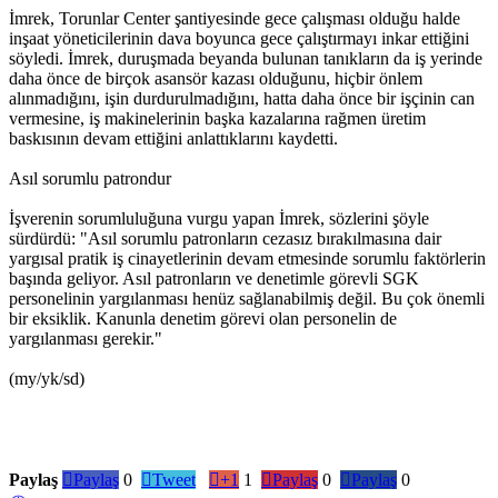
İmrek, Torunlar Center şantiyesinde gece çalışması olduğu halde
inşaat yöneticilerinin dava boyunca gece çalıştırmayı inkar ettiğini
söyledi. İmrek, duruşmada beyanda bulunan tanıkların da iş yerinde
daha önce de birçok asansör kazası olduğunu, hiçbir önlem
alınmadığını, işin durdurulmadığını, hatta daha önce bir işçinin can
vermesine, iş makinelerinin başka kazalarına rağmen üretim
baskısının devam ettiğini anlattıklarını kaydetti.
Asıl sorumlu patrondur
İşverenin sorumluluğuna vurgu yapan İmrek, sözlerini şöyle
sürdürdü: "Asıl sorumlu patronların cezasız bırakılmasına dair
yargısal pratik iş cinayetlerinin devam etmesinde sorumlu faktörlerin
başında geliyor. Asıl patronların ve denetimle görevli SGK
personelinin yargılanması henüz sağlanabilmiş değil. Bu çok önemli
bir eksiklik. Kanunla denetim görevi olan personelin de
yargılanması gerekir."
(my/yk/sd)
Paylaş

Paylaş
0

Tweet

+1
1

Paylaş
0

Paylaş
0