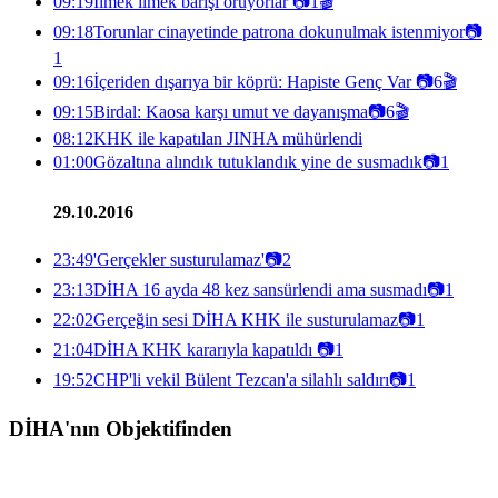
09:19
İlmek ilmek barışı örüyorlar
📷
1
🎬
09:18
Torunlar cinayetinde patrona dokunulmak istenmiyor
📷
1
09:16
İçeriden dışarıya bir köprü: Hapiste Genç Var
📷
6
🎬
09:15
Birdal: Kaosa karşı umut ve dayanışma
📷
6
🎬
08:12
KHK ile kapatılan JINHA mühürlendi
01:00
Gözaltına alındık tutuklandık yine de susmadık
📷
1
29.10.2016
23:49
'Gerçekler susturulamaz'
📷
2
23:13
DİHA 16 ayda 48 kez sansürlendi ama susmadı
📷
1
22:02
Gerçeğin sesi DİHA KHK ile susturulamaz
📷
1
21:04
DİHA KHK kararıyla kapatıldı
📷
1
19:52
CHP'li vekil Bülent Tezcan'a silahlı saldırı
📷
1
DİHA'nın Objektifinden