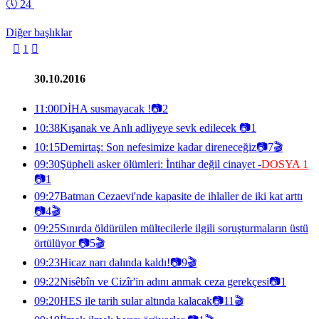
🕔
24
Diğer başlıklar

1

30.10.2016
11:00
DİHA susmayacak !
📷
2
10:38
Kışanak ve Anlı adliyeye sevk edilecek
📷
1
10:15
Demirtaş: Son nefesimize kadar direneceğiz
📷
7
🎬
09:30
Şüpheli asker ölümleri: İntihar değil cinayet -
DOSYA 1
📷
1
09:27
Batman Cezaevi'nde kapasite de ihlaller de iki kat arttı
📷
4
🎬
09:25
Sınırda öldürülen mültecilerle ilgili soruşturmaların üstü
örtülüyor
📷
5
🎬
09:23
Hicaz narı dalında kaldı!
📷
9
🎬
09:22
Nisêbîn ve Cizîr'in adını anmak ceza gerekçesi
📷
1
09:20
HES ile tarih sular altında kalacak
📷
11
🎬