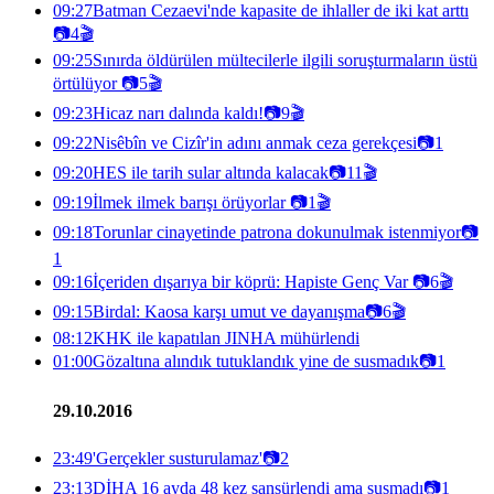
09:27
Batman Cezaevi'nde kapasite de ihlaller de iki kat arttı
📷
4
🎬
09:25
Sınırda öldürülen mültecilerle ilgili soruşturmaların üstü
örtülüyor
📷
5
🎬
09:23
Hicaz narı dalında kaldı!
📷
9
🎬
09:22
Nisêbîn ve Cizîr'in adını anmak ceza gerekçesi
📷
1
09:20
HES ile tarih sular altında kalacak
📷
11
🎬
09:19
İlmek ilmek barışı örüyorlar
📷
1
🎬
09:18
Torunlar cinayetinde patrona dokunulmak istenmiyor
📷
1
09:16
İçeriden dışarıya bir köprü: Hapiste Genç Var
📷
6
🎬
09:15
Birdal: Kaosa karşı umut ve dayanışma
📷
6
🎬
08:12
KHK ile kapatılan JINHA mühürlendi
01:00
Gözaltına alındık tutuklandık yine de susmadık
📷
1
29.10.2016
23:49
'Gerçekler susturulamaz'
📷
2
23:13
DİHA 16 ayda 48 kez sansürlendi ama susmadı
📷
1