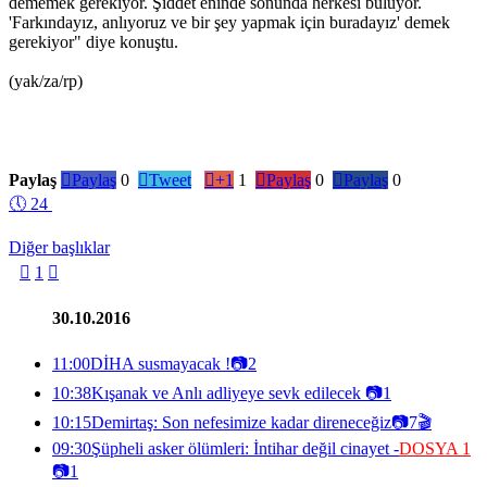
dememek gerekiyor. Şiddet eninde sonunda herkesi buluyor.
'Farkındayız, anlıyoruz ve bir şey yapmak için buradayız' demek
gerekiyor" diye konuştu.
(yak/za/rp)
Paylaş

Paylaş
0

Tweet

+1
1

Paylaş
0

Paylaş
0
🕔
24
Diğer başlıklar

1

30.10.2016
11:00
DİHA susmayacak !
📷
2
10:38
Kışanak ve Anlı adliyeye sevk edilecek
📷
1
10:15
Demirtaş: Son nefesimize kadar direneceğiz
📷
7
🎬
09:30
Şüpheli asker ölümleri: İntihar değil cinayet -
DOSYA 1
📷
1