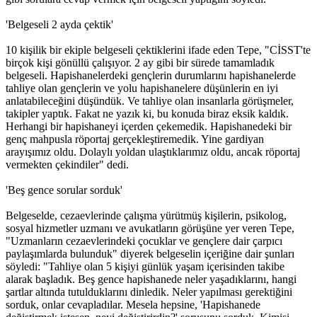
'Belgeseli 2 ayda çektik'
10 kişilik bir ekiple belgeseli çektiklerini ifade eden Tepe, "CİSST'te
birçok kişi gönüllü çalışıyor. 2 ay gibi bir sürede tamamladık
belgeseli. Hapishanelerdeki gençlerin durumlarını hapishanelerde
tahliye olan gençlerin ve yolu hapishanelere düşünlerin en iyi
anlatabileceğini düşündük. Ve tahliye olan insanlarla görüşmeler,
takipler yaptık. Fakat ne yazık ki, bu konuda biraz eksik kaldık.
Herhangi bir hapishaneyi içerden çekemedik. Hapishanedeki bir
genç mahpusla röportaj gerçekleştiremedik. Yine gardiyan
arayışımız oldu. Dolaylı yoldan ulaştıklarımız oldu, ancak röportaj
vermekten çekindiler" dedi.
'Beş gence sorular sorduk'
Belgeselde, cezaevlerinde çalışma yürütmüş kişilerin, psikolog,
sosyal hizmetler uzmanı ve avukatların görüşüne yer veren Tepe,
"Uzmanların cezaevlerindeki çocuklar ve gençlere dair çarpıcı
paylaşımlarda bulunduk" diyerek belgeselin içeriğine dair şunları
söyledi: "Tahliye olan 5 kişiyi günlük yaşam içerisinden takibe
alarak başladık. Beş gence hapishanede neler yaşadıklarını, hangi
şartlar altında tutulduklarını dinledik. Neler yapılması gerektiğini
sorduk, onlar cevapladılar. Mesela hepsine, 'Hapishanede