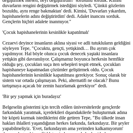
değiştirmek istesen, neyi değiştirirdin?' sorusunu sorduk. Kimisi
duvarların rengini değiştirmek istediğini söyledi. 'Çünkü gözlerim
bozuldu, aynı renge bakmaktan' dedi. Kimisi, 'Duvarları yıkardım,
hapishanelerin adını değiştirirdim' dedi. Adalet inancını sorduk.
Gençlerin hiçbiri adalete inanmıyor."
'Çocuk hapishanelerinin kesinlikle kapatılmalı'
Cezaevi deyince insanların aklına siyasi ve adli tutukluların geldiğini
söyleyen Tepe, "Çocuktu, gençti, yetişkindi… Bu ayrım çok
yapılmıyor. Hal böyle olunca çocuk denecek yaştaki insanlara
yetişkin gibi davranılıyor. Çalışmamız boyunca herkesin hemfikir
olduğu şey, çocukları suça iten sebepleri tespit etmek, çocukları
hapishaneye kapatmadan çözümler geliştirmek oldu. Çocuk
hapishanelerinin kesinlikle kapatılması gerekiyor. Sonuç olarak bir
sistem var ortada çalışmayan. Peki, alternatifi ne olacak? Bunu
tartışmaya açacak bir zemin hazırlamak gerekiyor" dedi.
'Bir şey yapmak için buradayız'
Belgeselin gösterimi için tercih edilen üniversitelerde gençlerde
farkındalık yaratmak, içerdekileri dışarıdakilerle buluşturmak adına
bir köprü kurmak istediklerini dile getiren Tepe, "Bu ülkede insan
hakları ihlalleri yaşandığının herkes farkında, farkındayız. Bir şeyler
yapabilmeliyiz. 'Evet, farkındayım ama yerimden kalkamıyorum'