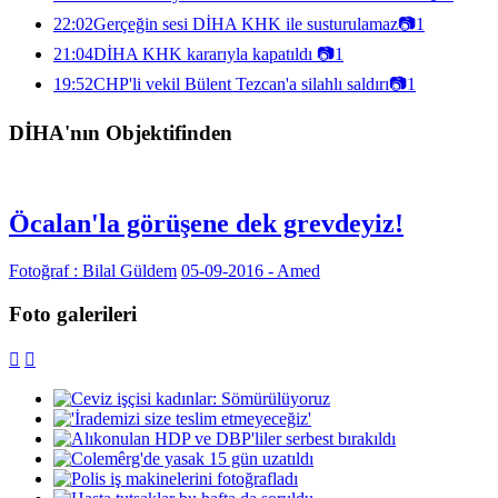
22:02
Gerçeğin sesi DİHA KHK ile susturulamaz
📷
1
21:04
DİHA KHK kararıyla kapatıldı
📷
1
19:52
CHP'li vekil Bülent Tezcan'a silahlı saldırı
📷
1
DİHA'nın Objektifinden
Öcalan'la görüşene dek grevdeyiz!
Fotoğraf : Bilal Güldem
05-09-2016 - Amed
Foto galerileri

