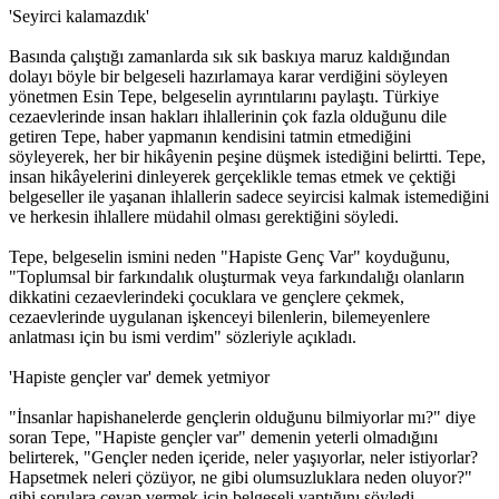
'Seyirci kalamazdık'
Basında çalıştığı zamanlarda sık sık baskıya maruz kaldığından
dolayı böyle bir belgeseli hazırlamaya karar verdiğini söyleyen
yönetmen Esin Tepe, belgeselin ayrıntılarını paylaştı. Türkiye
cezaevlerinde insan hakları ihlallerinin çok fazla olduğunu dile
getiren Tepe, haber yapmanın kendisini tatmin etmediğini
söyleyerek, her bir hikâyenin peşine düşmek istediğini belirtti. Tepe,
insan hikâyelerini dinleyerek gerçeklikle temas etmek ve çektiği
belgeseller ile yaşanan ihlallerin sadece seyircisi kalmak istemediğini
ve herkesin ihlallere müdahil olması gerektiğini söyledi.
Tepe, belgeselin ismini neden "Hapiste Genç Var" koyduğunu,
"Toplumsal bir farkındalık oluşturmak veya farkındalığı olanların
dikkatini cezaevlerindeki çocuklara ve gençlere çekmek,
cezaevlerinde uygulanan işkenceyi bilenlerin, bilemeyenlere
anlatması için bu ismi verdim" sözleriyle açıkladı.
'Hapiste gençler var' demek yetmiyor
"İnsanlar hapishanelerde gençlerin olduğunu bilmiyorlar mı?" diye
soran Tepe, "Hapiste gençler var" demenin yeterli olmadığını
belirterek, "Gençler neden içeride, neler yaşıyorlar, neler istiyorlar?
Hapsetmek neleri çözüyor, ne gibi olumsuzluklara neden oluyor?"
gibi sorulara cevap vermek için belgeseli yaptığını söyledi.