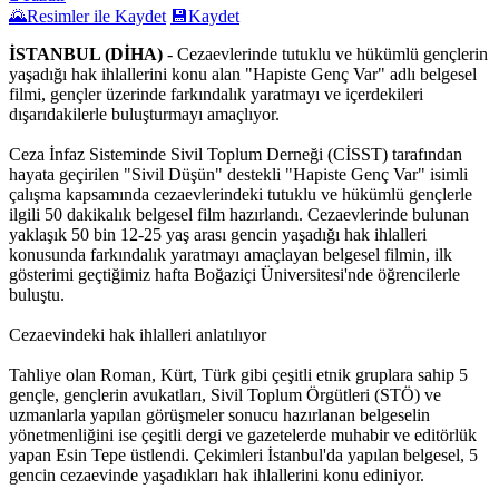
🌄
Resimler ile Kaydet
💾
Kaydet
İSTANBUL (DİHA)
- Cezaevlerinde tutuklu ve hükümlü gençlerin
yaşadığı hak ihlallerini konu alan "Hapiste Genç Var" adlı belgesel
filmi, gençler üzerinde farkındalık yaratmayı ve içerdekileri
dışarıdakilerle buluşturmayı amaçlıyor.
Ceza İnfaz Sisteminde Sivil Toplum Derneği (CİSST) tarafından
hayata geçirilen "Sivil Düşün" destekli "Hapiste Genç Var" isimli
çalışma kapsamında cezaevlerindeki tutuklu ve hükümlü gençlerle
ilgili 50 dakikalık belgesel film hazırlandı. Cezaevlerinde bulunan
yaklaşık 50 bin 12-25 yaş arası gencin yaşadığı hak ihlalleri
konusunda farkındalık yaratmayı amaçlayan belgesel filmin, ilk
gösterimi geçtiğimiz hafta Boğaziçi Üniversitesi'nde öğrencilerle
buluştu.
Cezaevindeki hak ihlalleri anlatılıyor
Tahliye olan Roman, Kürt, Türk gibi çeşitli etnik gruplara sahip 5
gençle, gençlerin avukatları, Sivil Toplum Örgütleri (STÖ) ve
uzmanlarla yapılan görüşmeler sonucu hazırlanan belgeselin
yönetmenliğini ise çeşitli dergi ve gazetelerde muhabir ve editörlük
yapan Esin Tepe üstlendi. Çekimleri İstanbul'da yapılan belgesel, 5
gencin cezaevinde yaşadıkları hak ihlallerini konu ediniyor.