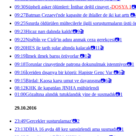
09:30
Şüpheli asker ölümleri: İntihar değil cinayet -
DOSYA 1

09:27
Batman Cezaevi'nde kapasite de ihlaller de iki kat arttı
📷
09:25
Sınırda öldürülen mültecilerle ilgili soruşturmaların üstü 
09:23
Hicaz narı dalında kaldı!
📷
9
🎬
09:22
Nisêbîn ve Cizîr'in adını anmak ceza gerekçesi
📷
1
09:20
HES ile tarih sular altında kalacak
📷
11
🎬
09:19
İlmek ilmek barışı örüyorlar
📷
1
🎬
09:18
Torunlar cinayetinde patrona dokunulmak istenmiyor
📷
1
09:16
İçeriden dışarıya bir köprü: Hapiste Genç Var
📷
6
🎬
09:15
Birdal: Kaosa karşı umut ve dayanışma
📷
6
🎬
08:12
KHK ile kapatılan JINHA mühürlendi
01:00
Gözaltına alındık tutuklandık yine de susmadık
📷
1
29.10.2016
23:49
'Gerçekler susturulamaz'
📷
2
23:13
DİHA 16 ayda 48 kez sansürlendi ama susmadı
📷
1