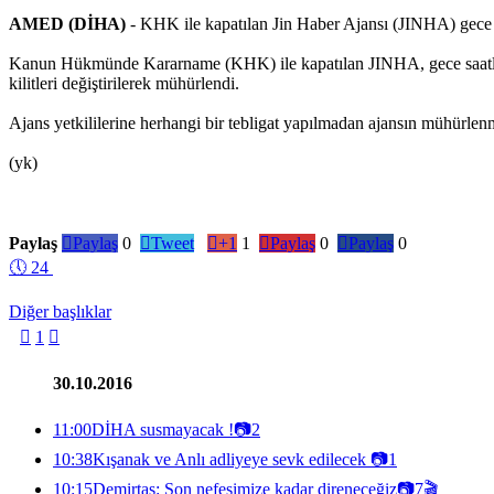
AMED (DİHA)
- KHK ile kapatılan Jin Haber Ajansı (JINHA) gece 
Kanun Hükmünde Kararname (KHK) ile kapatılan JINHA, gece saatlerin
kilitleri değiştirilerek mühürlendi.
Ajans yetkililerine herhangi bir tebligat yapılmadan ajansın mühürlenmes
(yk)
Paylaş

Paylaş
0

Tweet

+1
1

Paylaş
0

Paylaş
0
🕔
24
Diğer başlıklar

1

30.10.2016
11:00
DİHA susmayacak !
📷
2
10:38
Kışanak ve Anlı adliyeye sevk edilecek
📷
1
10:15
Demirtaş: Son nefesimize kadar direneceğiz
📷
7
🎬