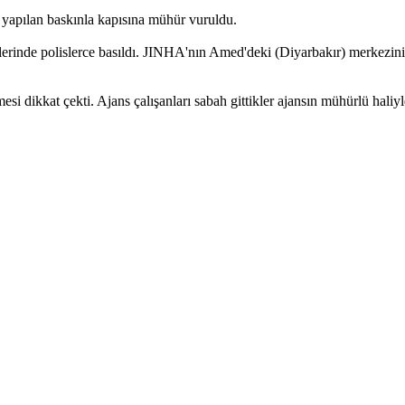
yapılan baskınla kapısına mühür vuruldu.
de polislerce basıldı. JINHA'nın Amed'deki (Diyarbakır) merkezinin k
i dikkat çekti. Ajans çalışanları sabah gittikler ajansın mühürlü haliyle