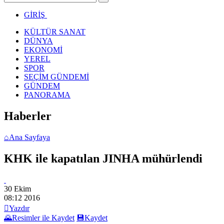
GİRİŞ
KÜLTÜR SANAT
DÜNYA
EKONOMİ
YEREL
SPOR
SEÇİM GÜNDEMİ
GÜNDEM
PANORAMA
Haberler
⌂
Ana Sayfaya
KHK ile kapatılan JINHA mühürlendi
30 Ekim
08:12
2016

Yazdır
🌄
Resimler ile Kaydet
💾
Kaydet