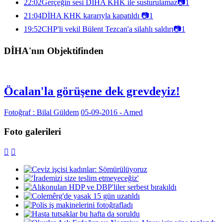
22:02
Gerçeğin sesi DİHA KHK ile susturulamaz
📷
1
21:04
DİHA KHK kararıyla kapatıldı
📷
1
19:52
CHP'li vekil Bülent Tezcan'a silahlı saldırı
📷
1
DİHA'nın Objektifinden
Öcalan'la görüşene dek grevdeyiz!
Fotoğraf : Bilal Güldem
05-09-2016 - Amed
Foto galerileri

