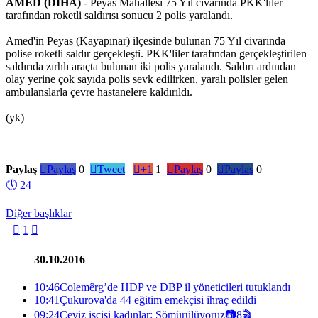
AMED (DİHA)
- Peyas Mahallesi 75 Yıl civarında PKK'liler
tarafından roketli saldırısı sonucu 2 polis yaralandı.
Amed'in Peyas (Kayapınar) ilçesinde bulunan 75 Yıl civarında
polise roketli saldır gerçekleşti. PKK'liler tarafından gerçekleştirilen
saldırıda zırhlı araçta bulunan iki polis yaralandı. Saldırı ardından
olay yerine çok sayıda polis sevk edilirken, yaralı polisler gelen
ambulanslarla çevre hastanelere kaldırıldı.
(yk)
Paylaş

Paylaş
0

Tweet

+1
1

Paylaş
0

Paylaş
0
🕔
24
Diğer başlıklar

1

30.10.2016
10:46
Colemêrg’de HDP ve DBP il yöneticileri tutuklandı
10:41
Çukurova'da 44 eğitim emekçisi ihraç edildi
09:24
Ceviz işçisi kadınlar: Sömürülüyoruz
📷
8
🎬