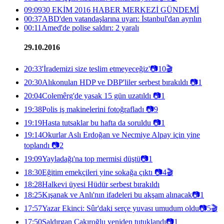
09:09
30 EKİM 2016 HABER MERKEZİ GÜNDEMİ
00:37
ABD'den vatandaşlarına uyarı: İstanbul'dan ayrılın
00:11
Amed'de polise saldırı: 2 yaralı
29.10.2016
20:33
'İrademizi size teslim etmeyeceğiz'
📷
10
🎬
20:30
Alıkonulan HDP ve DBP'liler serbest bırakıldı
📷
1
20:04
Colemêrg'de yasak 15 gün uzatıldı
📷
1
19:38
Polis iş makinelerini fotoğrafladı
📷
9
19:19
Hasta tutsaklar bu hafta da soruldu
📷
1
19:14
Okurlar Aslı Erdoğan ve Necmiye Alpay için yine
toplandı
📷
2
19:09
Yayladağı'na top mermisi düştü
📷
1
18:30
Eğitim emekçileri yine sokağa çıktı
📷
4
🎬
18:28
Halkevi üyesi Hüdür serbest bırakıldı
18:25
Kışanak ve Anlı'nın ifadeleri bu akşam alınacak
📷
1
17:57
Yazar Ekinci: Sûr'daki serçe yuvası umudum oldu
📷
5
🎬
17:50
Saldırgan Çakıroğlu yeniden tutuklandı
📷
1