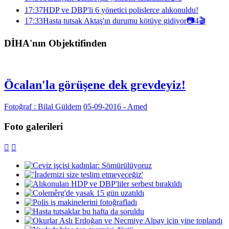
17:37
HDP ve DBP'li 6 yönetici polislerce alıkonuldu!
17:33
Hasta tutsak Aktaş'ın durumu kötüye gidiyor
📷
4
🎬
DİHA'nın Objektifinden
Öcalan'la görüşene dek grevdeyiz!
Fotoğraf : Bilal Güldem
05-09-2016 - Amed
Foto galerileri

