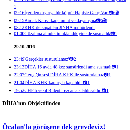
1
09:16
İçeriden dışarıya bir köprü: Hapiste Genç Var
📷
6
🎬
09:15
Birdal: Kaosa karşı umut ve dayanışma
📷
6
🎬
08:12
KHK ile kapatılan JINHA mühürlendi
01:00
Gözaltına alındık tutuklandık yine de susmadık
📷
1
29.10.2016
23:49
'Gerçekler susturulamaz'
📷
2
23:13
DİHA 16 ayda 48 kez sansürlendi ama susmadı
📷
1
22:02
Gerçeğin sesi DİHA KHK ile susturulamaz
📷
1
21:04
DİHA KHK kararıyla kapatıldı
📷
1
19:52
CHP'li vekil Bülent Tezcan'a silahlı saldırı
📷
1
DİHA'nın Objektifinden
Öcalan'la görüşene dek grevdeyiz!