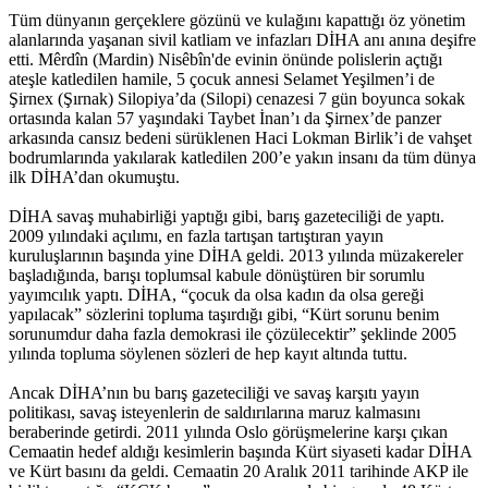
Tüm dünyanın gerçeklere gözünü ve kulağını kapattığı öz yönetim
alanlarında yaşanan sivil katliam ve infazları DİHA anı anına deşifre
etti. Mêrdîn (Mardin) Nisêbîn'de evinin önünde polislerin açtığı
ateşle katledilen hamile, 5 çocuk annesi Selamet Yeşilmen’i de
Şirnex (Şırnak) Silopiya’da (Silopi) cenazesi 7 gün boyunca sokak
ortasında kalan 57 yaşındaki Taybet İnan’ı da Şirnex’de panzer
arkasında cansız bedeni sürüklenen Haci Lokman Birlik’i de vahşet
bodrumlarında yakılarak katledilen 200’e yakın insanı da tüm dünya
ilk DİHA’dan okumuştu.
DİHA savaş muhabirliği yaptığı gibi, barış gazeteciliği de yaptı.
2009 yılındaki açılımı, en fazla tartışan tartıştıran yayın
kuruluşlarının başında yine DİHA geldi. 2013 yılında müzakereler
başladığında, barışı toplumsal kabule dönüştüren bir sorumlu
yayımcılık yaptı. DİHA, “çocuk da olsa kadın da olsa gereği
yapılacak” sözlerini topluma taşırdığı gibi, “Kürt sorunu benim
sorunumdur daha fazla demokrasi ile çözülecektir” şeklinde 2005
yılında topluma söylenen sözleri de hep kayıt altında tuttu.
Ancak DİHA’nın bu barış gazeteciliği ve savaş karşıtı yayın
politikası, savaş isteyenlerin de saldırılarına maruz kalmasını
beraberinde getirdi. 2011 yılında Oslo görüşmelerine karşı çıkan
Cemaatin hedef aldığı kesimlerin başında Kürt siyaseti kadar DİHA
ve Kürt basını da geldi. Cemaatin 20 Aralık 2011 tarihinde AKP ile