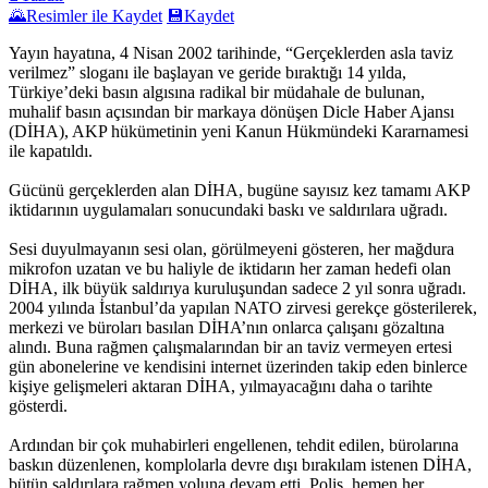
🌄
Resimler ile Kaydet
💾
Kaydet
Yayın hayatına, 4 Nisan 2002 tarihinde, “Gerçeklerden asla taviz
verilmez” sloganı ile başlayan ve geride bıraktığı 14 yılda,
Türkiye’deki basın algısına radikal bir müdahale de bulunan,
muhalif basın açısından bir markaya dönüşen Dicle Haber Ajansı
(DİHA), AKP hükümetinin yeni Kanun Hükmündeki Kararnamesi
ile kapatıldı.
Gücünü gerçeklerden alan DİHA, bugüne sayısız kez tamamı AKP
iktidarının uygulamaları sonucundaki baskı ve saldırılara uğradı.
Sesi duyulmayanın sesi olan, görülmeyeni gösteren, her mağdura
mikrofon uzatan ve bu haliyle de iktidarın her zaman hedefi olan
DİHA, ilk büyük saldırıya kuruluşundan sadece 2 yıl sonra uğradı.
2004 yılında İstanbul’da yapılan NATO zirvesi gerekçe gösterilerek,
merkezi ve büroları basılan DİHA’nın onlarca çalışanı gözaltına
alındı. Buna rağmen çalışmalarından bir an taviz vermeyen ertesi
gün abonelerine ve kendisini internet üzerinden takip eden binlerce
kişiye gelişmeleri aktaran DİHA, yılmayacağını daha o tarihte
gösterdi.
Ardından bir çok muhabirleri engellenen, tehdit edilen, bürolarına
baskın düzenlenen, komplolarla devre dışı bırakılam istenen DİHA,
bütün saldırılara rağmen yoluna devam etti. Polis, hemen her