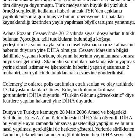
tüm dünyaya duyurmuştu. Türk medyasının büyük iki yüzlülük
örneği sergilediği katliamın haberi, ancak TSK’den açıklama
yapıldıktan sonra görülmüş ve bunun operasyonel bir hatadan
kaynaklandığı üzerinden yayın yapılması büyük tartışma yaratmıştı.
Adana Pozantı Cezaevi’nde 2012 yılında siyasi dosyalardan tutuklu
bulunan 7çocuğun, adli tutukluların bulunduğu koğuşa
yerleştirilmesi sonucu aylar süren cinsel istismara maruz kalmasının
haberini duyuran yine DİHA olmuştu. Cezaevi idaresinin bilgisi
dahilinde yaşanan korkunç olayının haberinin yayınlanması sonrası
büyük ses getirmişti. Skandalın sorumluları hakkında işlem yapmak
yerine cinsel istismar ve işkencenin haberini yapan ajansımızın 2
muhabiri, aynı yıl içinde tutuklanarak cezaevine gönderilmişti.
Colemerg’te onlarca polis tarafından etrafı sarılan ve olay tarihinde
13-14 yaşlarında olan Cüneyt Ertuş’un kolunun kırılması
görüntülerini DİHA duyurdu. “Türkün Gücünü göreceksiniz” diye
Kürtlere yapılan hakareti yine DİHA duyurdu.
Dünya ve Türkiye kamuoyu 28 Mart 2006 Amed ve bölgedeki
Serhildanı, Enes Ata’nın öldürülmesini DİHA’dan öğrendi. DİHA
bu yönüyle aynı zamanda bir savaş gazeteciliği yaptığını ve bunun
nasıl yapılması gerektiğini de herkese gösterdi. Yerlerde sürüklenen
kadınları, tekmelenen annelerin görüntülerini hep DİHA servis etti.