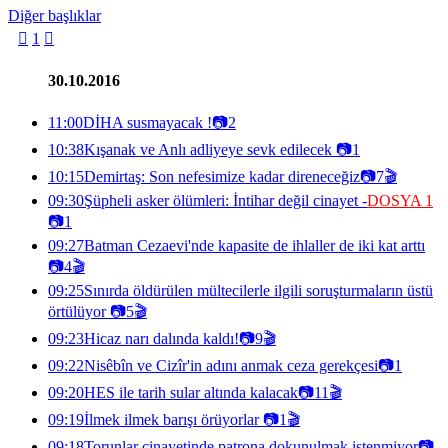
Diğer başlıklar

1

30.10.2016
11:00
DİHA susmayacak !
📷
2
10:38
Kışanak ve Anlı adliyeye sevk edilecek
📷
1
10:15
Demirtaş: Son nefesimize kadar direneceğiz
📷
7
🎬
09:30
Şüpheli asker ölümleri: İntihar değil cinayet -
DOSYA 1
📷
1
09:27
Batman Cezaevi'nde kapasite de ihlaller de iki kat arttı
📷
4
🎬
09:25
Sınırda öldürülen mültecilerle ilgili soruşturmaların üstü
örtülüyor
📷
5
🎬
09:23
Hicaz narı dalında kaldı!
📷
9
🎬
09:22
Nisêbîn ve Cizîr'in adını anmak ceza gerekçesi
📷
1
09:20
HES ile tarih sular altında kalacak
📷
11
🎬
09:19
İlmek ilmek barışı örüyorlar
📷
1
🎬
09:18
Torunlar cinayetinde patrona dokunulmak istenmiyor
📷