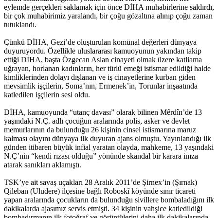
eylemde gerçekleri saklamak için önce DİHA muhabirlerine saldırdı,
bir çok muhabirimiz yaralandı, bir çoğu gözaltına alınıp çoğu zaman
tutuklandı.
Çünkü DİHA, Gezi’de oluşturulan komünal değerleri dünyaya
duyuruyordu. Özellikle uluslararası kamuoyunun yakından takip
ettiği DİHA, başta Özgecan Aslan cinayeti olmak üzere katliama
uğrayan, horlanan kadınların, her türlü emeği istismar edildiği halde
kimliklerinden dolayı dışlanan ve iş cinayetlerine kurban giden
mevsimlik işçilerin, Soma’nın, Ermenek’in, Torunlar inşaatında
katledilen işçilerin sesi oldu.
DİHA, kamuoyunda “utanç davası” olarak bilinen Mêrdîn’de 13
yaşındaki N.Ç. adlı çocuğun aralarında polis, asker ve devlet
memurlarının da bulunduğu 26 kişinin cinsel istismarına maruz
kalması olayını dünyaya ilk duyuran ajans olmuştu. Yayınlandığı ilk
günden itibaren büyük infial yaratan olayda, mahkeme, 13 yaşındaki
N.Ç’nin “kendi rızası olduğu” yönünde skandal bir karara imza
atarak sanıkları aklamıştı.
TSK’ye ait savaş uçakları 28 Aralık 2011’de Şirnex’in (Şırnak)
Qileban (Uludere) ilçesine bağlı Roboskî köyünde sınır ticareti
yapan aralarında çocukların da bulunduğu sivillere bombaladığını ilk
dakikalarda ajasımız servis etmişti. 34 kişinin vahşice katledildiği
bombadırmanın ilk fotoğraf ve görüntülerini daha ilk dakikalarında