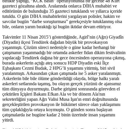
birlikte yaptığı, “KCK basın” operasyonunda bir gecede 48 Kürt
gazeteci gözaltına alındı. Aralarında onlarca DİHA muhabiri ve
editörünün de bulunduğu 35 gazeteci tutuklandı ve yıllarca içeride
tutuldu. O gün DİHA muhabirlerini yargılayan polisler, hakim ve
savcılar bugün “darbe soruşturması” gerekçesiyle tutuklanmış olsa
bile, onların yarım bıraktığı işi bugün iktidar devam ettiriyor.
Takvimler 11 Nisan 2015’i gösterdiğinde, Agirî’nin (Ağrı) Giyadîn
(Diyadin) ilçesi Tendürek dağıdan büyük bir provokasyon
yaşanmıştı. Çözüm süreci nedeniyle o güne kadar herhangi bir
çatışmanın yaşanmadığı bir ortamda askerler fidan dikim festivalinin
yapılacağı Tendürek dağına bir gece öncesinden operasyona çıkmış,
burada askerlerin açtığı ateş sonucu HDP Diyadin eski İlçe
Eşbaşkanı Cezmi Budak, 2 HPG’li yaşamını yitirmiş, biri sivil
yaralanmıştı. Arkasından çıkan çatışmada ise 5 asker yaralanmıştı.
Askerlerin bile bile ölüme gönderildiği olayda, bölge halkı yaralı
askerleri sırtlarında taşımış, bu olayın gerçek yüzünü de ajansımız
tüm dünyaya duyurmuştu. Darbe girişimi sonrasında görevden el
çektirilen İçişleri Bakanı Efkan Ala ve bir dönem Ala'nın
sekreterliğini yapan Ağrı Valisi Musa Işın'ın emri doğrultusunda
gerçekleştirilen provokasyon ile hükümet sürece olan yaklaşımını
tüm çıplaklığıyla ortaya koymuştu. O günden sonra başlayan
çatışmalarda ise bugüne kadar 2 binin üzerinde insan yaşamını
yitirdi.