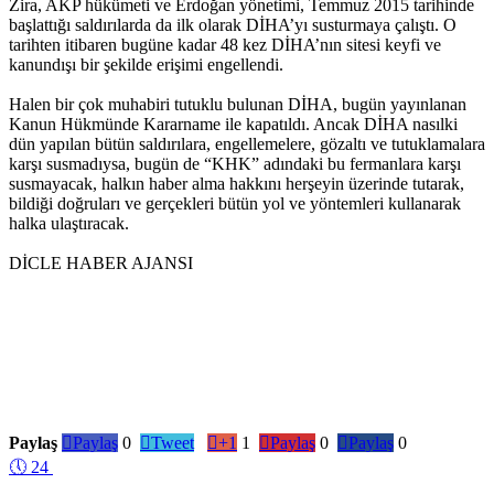
Zira, AKP hükümeti ve Erdoğan yönetimi, Temmuz 2015 tarihinde
başlattığı saldırılarda da ilk olarak DİHA’yı susturmaya çalıştı. O
tarihten itibaren bugüne kadar 48 kez DİHA’nın sitesi keyfi ve
kanundışı bir şekilde erişimi engellendi.
Halen bir çok muhabiri tutuklu bulunan DİHA, bugün yayınlanan
Kanun Hükmünde Kararname ile kapatıldı. Ancak DİHA nasılki
dün yapılan bütün saldırılara, engellemelere, gözaltı ve tutuklamalara
karşı susmadıysa, bugün de “KHK” adındaki bu fermanlara karşı
susmayacak, halkın haber alma hakkını herşeyin üzerinde tutarak,
bildiği doğruları ve gerçekleri bütün yol ve yöntemleri kullanarak
halka ulaştıracak.
DİCLE HABER AJANSI
Paylaş

Paylaş
0

Tweet

+1
1

Paylaş
0

Paylaş
0
🕔
24