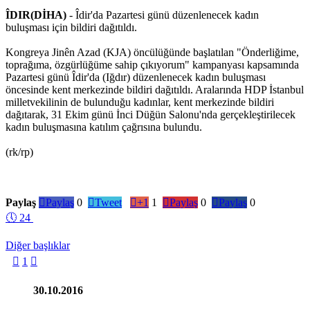
ÎDIR(DİHA)
- Îdir'da Pazartesi günü düzenlenecek kadın
buluşması için bildiri dağıtıldı.
Kongreya Jinên Azad (KJA) öncülüğünde başlatılan "Önderliğime,
toprağıma, özgürlüğüme sahip çıkıyorum" kampanyası kapsamında
Pazartesi günü Îdir'da (Iğdır) düzenlenecek kadın buluşması
öncesinde kent merkezinde bildiri dağıtıldı. Aralarında HDP İstanbul
milletvekilinin de bulunduğu kadınlar, kent merkezinde bildiri
dağıtarak, 31 Ekim günü İnci Düğün Salonu'nda gerçekleştirilecek
kadın buluşmasına katılım çağrısına bulundu.
(rk/rp)
Paylaş

Paylaş
0

Tweet

+1
1

Paylaş
0

Paylaş
0
🕔
24
Diğer başlıklar

1

30.10.2016