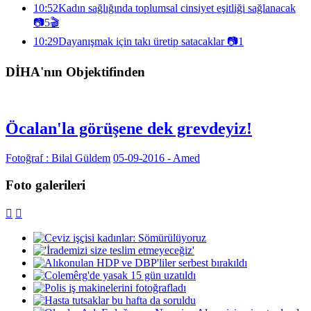
10:52
Kadın sağlığında toplumsal cinsiyet eşitliği sağlanacak
📷
5
🎬
10:29
Dayanışmak için takı üretip satacaklar
📷
1
DİHA'nın Objektifinden
Öcalan'la görüşene dek grevdeyiz!
Fotoğraf : Bilal Güldem
05-09-2016 - Amed
Foto galerileri

