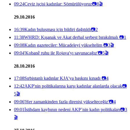
09:24
Ceviz işçisi kadınlar: Sömürülüyoruz
📷
8
🎬
29.10.2016
16:39
Kadın buluşması için bildiri dağıtıldı
📷
2
11:38
WHRD: Kışanak ve Akat derhal serbest bırakılmalı
📷
1
09:08
Kadın gazeteciler: Mücadeleyi yükseltelim
📷
3
🎬
09:04
'Kobanê ruhu ile Rojava'yı savunacağız'
📷
5
🎬
28.10.2016
17:08
Sırbistanlı kadınlar KJA'ya baskını kınadı
📷
4
12:42
AKP'nin politikalarına karşı kadınlar alanlarda olacak
📷
5
🎬
09:06
'Her zamankinden fazla direnişi yükselteceğiz'
📷
4
09:01
İstihdam kaybının nedeni AKP’nin kadın politikaları
📷
3
🎬