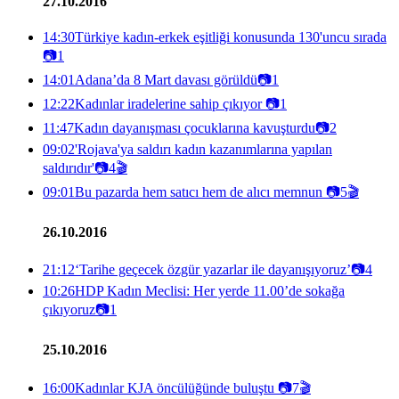
27.10.2016
14:30
Türkiye kadın-erkek eşitliği konusunda 130'uncu sırada
📷
1
14:01
Adana’da 8 Mart davası görüldü
📷
1
12:22
Kadınlar iradelerine sahip çıkıyor
📷
1
11:47
Kadın dayanışması çocuklarına kavuşturdu
📷
2
09:02
'Rojava'ya saldırı kadın kazanımlarına yapılan
saldırıdır'
📷
4
🎬
09:01
Bu pazarda hem satıcı hem de alıcı memnun
📷
5
🎬
26.10.2016
21:12
‘Tarihe geçecek özgür yazarlar ile dayanışıyoruz’
📷
4
10:26
HDP Kadın Meclisi: Her yerde 11.00’de sokağa
çıkıyoruz
📷
1
25.10.2016
16:00
Kadınlar KJA öncülüğünde buluştu
📷
7
🎬