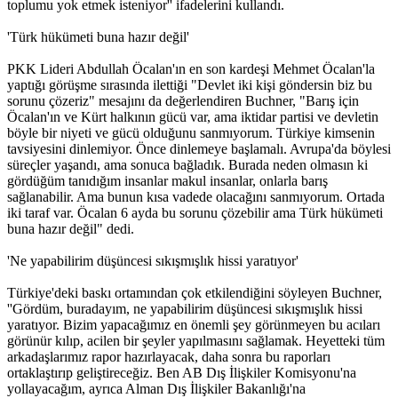
toplumu yok etmek isteniyor'' ifadelerini kullandı.
'Türk hükümeti buna hazır değil'
PKK Lideri Abdullah Öcalan'ın en son kardeşi Mehmet Öcalan'la
yaptığı görüşme sırasında ilettiği "Devlet iki kişi göndersin biz bu
sorunu çözeriz" mesajını da değerlendiren Buchner, "Barış için
Öcalan'ın ve Kürt halkının gücü var, ama iktidar partisi ve devletin
böyle bir niyeti ve gücü olduğunu sanmıyorum. Türkiye kimsenin
tavsiyesini dinlemiyor. Önce dinlemeye başlamalı. Avrupa'da böylesi
süreçler yaşandı, ama sonuca bağladık. Burada neden olmasın ki
gördüğüm tanıdığım insanlar makul insanlar, onlarla barış
sağlanabilir. Ama bunun kısa vadede olacağını sanmıyorum. Ortada
iki taraf var. Öcalan 6 ayda bu sorunu çözebilir ama Türk hükümeti
buna hazır değil" dedi.
'Ne yapabilirim düşüncesi sıkışmışlık hissi yaratıyor'
Türkiye'deki baskı ortamından çok etkilendiğini söyleyen Buchner,
''Gördüm, buradayım, ne yapabilirim düşüncesi sıkışmışlık hissi
yaratıyor. Bizim yapacağımız en önemli şey görünmeyen bu acıları
görünür kılıp, acilen bir şeyler yapılmasını sağlamak. Heyetteki tüm
arkadaşlarımız rapor hazırlayacak, daha sonra bu raporları
ortaklaştırıp geliştireceğiz. Ben AB Dış İlişkiler Komisyonu'na
yollayacağım, ayrıca Alman Dış İlişkiler Bakanlığı'na