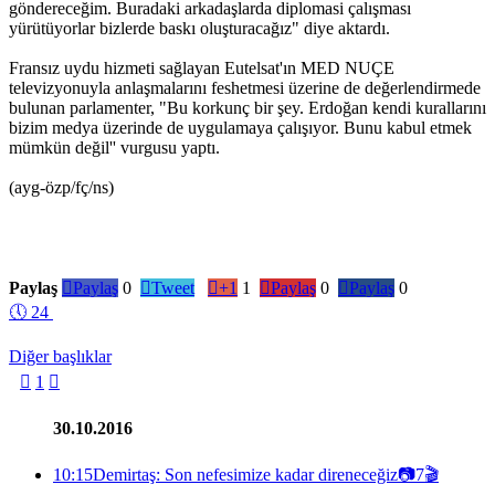
göndereceğim. Buradaki arkadaşlarda diplomasi çalışması
yürütüyorlar bizlerde baskı oluşturacağız" diye aktardı.
Fransız uydu hizmeti sağlayan Eutelsat'ın MED NUÇE
televizyonuyla anlaşmalarını feshetmesi üzerine de değerlendirmede
bulunan parlamenter, "Bu korkunç bir şey. Erdoğan kendi kurallarını
bizim medya üzerinde de uygulamaya çalışıyor. Bunu kabul etmek
mümkün değil'' vurgusu yaptı.
(ayg-özp/fç/ns)
Paylaş

Paylaş
0

Tweet

+1
1

Paylaş
0

Paylaş
0
🕔
24
Diğer başlıklar

1

30.10.2016
10:15
Demirtaş: Son nefesimize kadar direneceğiz
📷
7
🎬