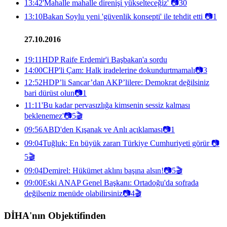
13:42
'Mahalle mahalle direnişi yükselteceğiz'
📷
30
13:10
Bakan Soylu yeni 'güvenlik konsepti' ile tehdit etti
📷
1
27.10.2016
19:11
HDP Raife Erdemir'i Başbakan'a sordu
14:00
CHP'li Çam: Halk iradelerine dokundurtmamalı
📷
3
12:52
HDP’li Sancar’dan AKP’lilere: Demokrat değilsiniz
bari dürüst olun
📷
1
11:11
'Bu kadar pervasızlığa kimsenin sessiz kalması
beklenemez'
📷
5
🎬
09:56
ABD'den Kışanak ve Anlı açıklaması
📷
1
09:04
Tuğluk: En büyük zararı Türkiye Cumhuriyeti görür
📷
5
🎬
09:04
Demirel: Hükümet aklını başına alsın!
📷
5
🎬
09:00
Eski ANAP Genel Başkanı: Ortadoğu'da sofrada
değilseniz menüde olabilirsiniz
📷
4
🎬
DİHA'nın Objektifinden