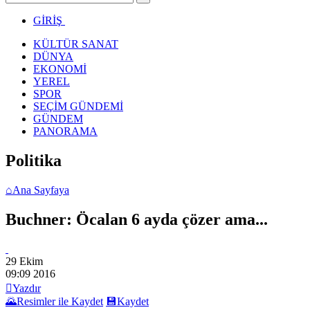
GİRİŞ
KÜLTÜR SANAT
DÜNYA
EKONOMİ
YEREL
SPOR
SEÇİM GÜNDEMİ
GÜNDEM
PANORAMA
Politika
⌂
Ana Sayfaya
Buchner: Öcalan 6 ayda çözer ama...
29 Ekim
09:09
2016

Yazdır
🌄
Resimler ile Kaydet
💾
Kaydet