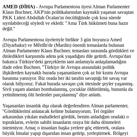
AMED (DİHA)
- Avrupa Parlamentosu üyesi Alman Parlamenter
Klaus Buchner, AKP'nin politikalarından kaynaklı yaşanan savaştan
PKK Lideri Abdullah Öcalan'ın öncülüğünde çok kısa sürede
sıyrılabileceği söyledi ve ekledi: "Ama Türk hükümeti buna hazır
değil."
Avrupa Parlamentosu üyeleriyle birlikte 3 gün boyunca Amed
(Diyarbakır) ve Mêrdîn'de (Mardin) önemli temaslarda bulunan
Alman Parlamenter Klaus Buchner, temasları sırasında gördükleri ve
dinledikleri karşısında adeta şok yaşadığını dile getirdi. Avrupa'dan
bakınca Türkiye'deki gerçeklerin tam anlamıyla anlaşılamadığını
ifade eden Buchner, ''Türkiye ile Avrupa arasındaki politik
ilişkilerden kaynaklı burada yaşananların çok az bir kısmı Avrupa
basınına yansıyor. Biz orada her iki tarafın savaştığı bir savaş var
olarak biliyoruz. Fakat burada savaşın çok ötesinde şeyler yaşanmış.
Sivil yaşam alanları bombalanmış, çocuklar öldürülmüş, bununla da
yetinilmemiş ölü bedenler parçalanmış'' diye anlattı.
Yaşananları insanlık dışı olarak değerlendiren Alman parlamenter,
''Gördüklerimi anlatacak kelime bulamıyorum. Tel örgüler
arkasından yıkılan mahalleleri gördük, benim anladığım oradaki o
toprakların, evlerin sahibi insanların oraya bir daha dönmeleri
istenmiyor. Amaç o insanları başka yerlere göç ettirerek, oralara
büyük binalar yapıp dışarıdan insan getirip, yerleştirmek. Bölgeyi