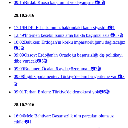
09:15
Birdal: Kaosa karşı umut ve dayanışma
📷
6
🎬
29.10.2016
17:19
HDP: Eşbaşkanımız hakkındaki karar siyasidir
📷
1
12:49
'İnterneti kesebilirsiniz ama halkla bağımızı asla'
📷
17
🎬
10:02
Baluken: Erdoğan'ın korku imparatorluğunu dağıtacağız
📷
3
🎬
09:09
Özsoy: Erdoğan'ın Ortadoğu başarısızlığı dış politikayı
dibe vuracak
📷
5
🎬
09:09
Buchner: Öcalan 6 ayda çözer ama...
📷
3
🎬
09:08
İngiliz parlamenter: Türkiye'de tam bir gerileme var
📷
3
🎬
09:01
Tarhan Erdem: Türkiye'de demokrasi yok
📷
5
🎬
28.10.2016
16:04
Mele Bahtiyar: Başarısızlık tüm parçaları olumsuz
etkiler
📷
1