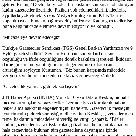
getiren Erhan, “Devlet bu yüzden bir baskı mekanizması oluşturuyor
kadın gazeteciler üzerinde. Fiziken yok edemediklerini, ideolojik
aygıtlarla yok etmek istiyor. Medya kuruluşlarının KHK’lar ile
kapatılması da bundan bağımsız düşünülemez. Kadın gazeteciler ise
buna karşı mücadele etmeye devam ediyor” diye konuştu.
‘Mücadeleye devam edeceğiz’
Türkiye Gazeteciler Sendikası (TGS) Genel Başkan Yardımcısı ve 9
Eylül gazetesi editörü Seyhan Kurtman, son yıllarda basın
özgürlüğü ve ifade özgürlüğüne dönük baskılara işaret etti. İktidarın
darbe girişiminin yarattığı ortamı değerlendirerek baskısını
arttırdığını söyleyen Kurtuman, “Biz bunun karşısında mücadele
veriyoruz ve bu mücadeleden de taviz vermeyeceğiz” dedi.
‘Gazetecilik yapmak giderek zorlaşıyor’
JİN Haber Ajansı (JİNHA) Muhabir Öykü Dilara Keskin, muhalif
medya kuruluşları ve gazeteciler üzerinde baskı kurularak halkın
haber alma hakkının engellendiğini ifade etti. Gazetecilik mesleğini
icra etmenin giderek zorlaştığını dile getiren Keskin, gazetecilerin en
temel haklarının mücadelesini verdiğine vurgu yaparak, “Bizler
kadın gazeteciler olarak işsiz kalan, gözaltına alınan, tutuklanan ve
hala cezaevinde bulunan tüm gazetecilerle dayanışma içinde
olacağız. Basın özgürlüğünü, haber alma ve haber verme haklarımızı