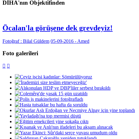
DİHA'nın Objektifinden
Öcalan'la görüşene dek grevdeyiz!
Fotoğraf : Bilal Güldem
05-09-2016 - Amed
Foto galerileri

