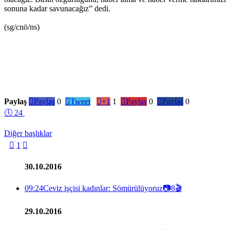
sonuna kadar savunacağız” dedi.
(sg/cnö/ns)
Paylaş

Paylaş
0

Tweet

+1
1

Paylaş
0

Paylaş
0
🕔
24
Diğer başlıklar

1

30.10.2016
09:24
Ceviz işçisi kadınlar: Sömürülüyoruz
📷
8
🎬
29.10.2016