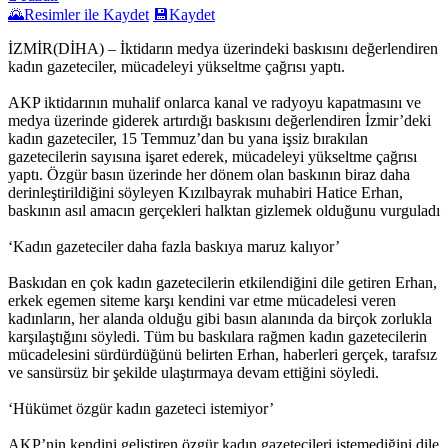
🌄
Resimler ile Kaydet
💾
Kaydet
İZMİR(DİHA) – İktidarın medya üzerindeki baskısını değerlendiren
kadın gazeteciler, mücadeleyi yükseltme çağrısı yaptı.
AKP iktidarının muhalif onlarca kanal ve radyoyu kapatmasını ve
medya üzerinde giderek artırdığı baskısını değerlendiren İzmir’deki
kadın gazeteciler, 15 Temmuz’dan bu yana işsiz bırakılan
gazetecilerin sayısına işaret ederek, mücadeleyi yükseltme çağrısı
yaptı. Özgür basın üzerinde her dönem olan baskının biraz daha
derinleştirildiğini söyleyen Kızılbayrak muhabiri Hatice Erhan,
baskının asıl amacın gerçekleri halktan gizlemek olduğunu vurguladı
‘Kadın gazeteciler daha fazla baskıya maruz kalıyor’
Baskıdan en çok kadın gazetecilerin etkilendiğini dile getiren Erhan,
erkek egemen siteme karşı kendini var etme mücadelesi veren
kadınların, her alanda olduğu gibi basın alanında da birçok zorlukla
karşılaştığını söyledi. Tüm bu baskılara rağmen kadın gazetecilerin
mücadelesini sürdürdüğünü belirten Erhan, haberleri gerçek, tarafsız
ve sansürsüz bir şekilde ulaştırmaya devam ettiğini söyledi.
‘Hükümet özgür kadın gazeteci istemiyor’
AKP’nin kendini geliştiren özgür kadın gazetecileri istemediğini dile