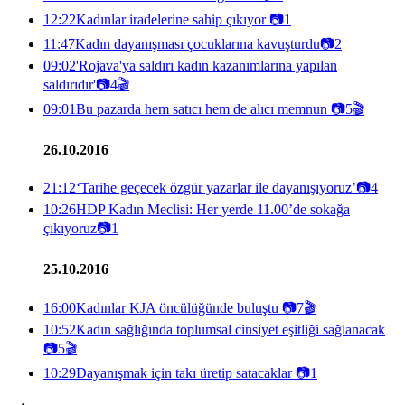
12:22
Kadınlar iradelerine sahip çıkıyor
📷
1
11:47
Kadın dayanışması çocuklarına kavuşturdu
📷
2
09:02
'Rojava'ya saldırı kadın kazanımlarına yapılan
saldırıdır'
📷
4
🎬
09:01
Bu pazarda hem satıcı hem de alıcı memnun
📷
5
🎬
26.10.2016
21:12
‘Tarihe geçecek özgür yazarlar ile dayanışıyoruz’
📷
4
10:26
HDP Kadın Meclisi: Her yerde 11.00’de sokağa
çıkıyoruz
📷
1
25.10.2016
16:00
Kadınlar KJA öncülüğünde buluştu
📷
7
🎬
10:52
Kadın sağlığında toplumsal cinsiyet eşitliği sağlanacak
📷
5
🎬
10:29
Dayanışmak için takı üretip satacaklar
📷
1