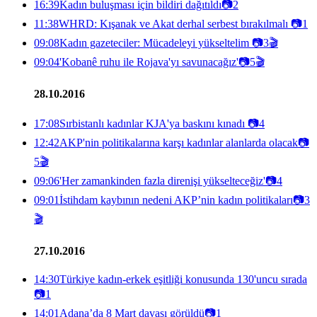
16:39
Kadın buluşması için bildiri dağıtıldı
📷
2
11:38
WHRD: Kışanak ve Akat derhal serbest bırakılmalı
📷
1
09:08
Kadın gazeteciler: Mücadeleyi yükseltelim
📷
3
🎬
09:04
'Kobanê ruhu ile Rojava'yı savunacağız'
📷
5
🎬
28.10.2016
17:08
Sırbistanlı kadınlar KJA'ya baskını kınadı
📷
4
12:42
AKP'nin politikalarına karşı kadınlar alanlarda olacak
📷
5
🎬
09:06
'Her zamankinden fazla direnişi yükselteceğiz'
📷
4
09:01
İstihdam kaybının nedeni AKP’nin kadın politikaları
📷
3
🎬
27.10.2016
14:30
Türkiye kadın-erkek eşitliği konusunda 130'uncu sırada
📷
1
14:01
Adana’da 8 Mart davası görüldü
📷
1