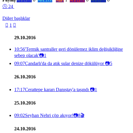
🕔
24
Diğer başlıklar

1

29.10.2016
10:56
'Termik santraller geri dönülemez iklim değişikliğine
sebep olacak'
📷
1
09:07
Çandarlı'da da atık sular denize dökülüyor
📷
5
26.10.2016
17:17
Cerattepe kararı Danıştay'a taşındı
📷
1
25.10.2016
09:02
Seyhan Nehri çöp akıyor!
📷
8
🎬
24.10.2016