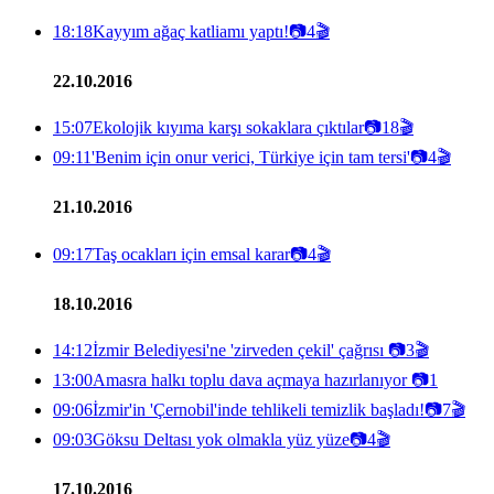
18:18
Kayyım ağaç katliamı yaptı!
📷
4
🎬
22.10.2016
15:07
Ekolojik kıyıma karşı sokaklara çıktılar
📷
18
🎬
09:11
'Benim için onur verici, Türkiye için tam tersi'
📷
4
🎬
21.10.2016
09:17
Taş ocakları için emsal karar
📷
4
🎬
18.10.2016
14:12
İzmir Belediyesi'ne 'zirveden çekil' çağrısı
📷
3
🎬
13:00
Amasra halkı toplu dava açmaya hazırlanıyor
📷
1
09:06
İzmir'in 'Çernobil'inde tehlikeli temizlik başladı!
📷
7
🎬
09:03
Göksu Deltası yok olmakla yüz yüze
📷
4
🎬
17.10.2016