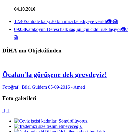
04.10.2016
12:40
Santrale karşı 30 bin imza belediyeye verildi
📷
3
🎬
09:03
Karakoyun Deresi halk sağlığı için ciddi risk taşıyor
📷
7
🎬
DİHA'nın Objektifinden
Öcalan'la görüşene dek grevdeyiz!
Fotoğraf : Bilal Güldem
05-09-2016 - Amed
Foto galerileri

