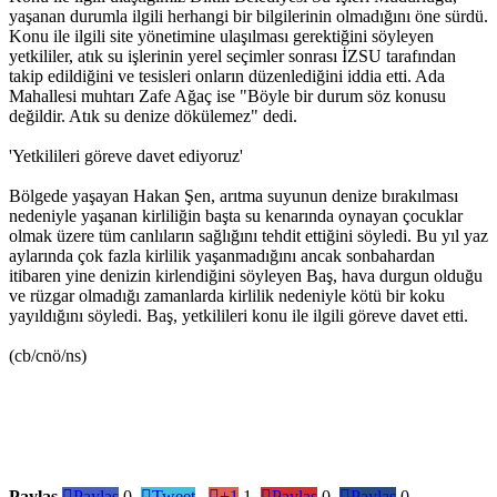
yaşanan durumla ilgili herhangi bir bilgilerinin olmadığını öne sürdü.
Konu ile ilgili site yönetimine ulaşılması gerektiğini söyleyen
yetkililer, atık su işlerinin yerel seçimler sonrası İZSU tarafından
takip edildiğini ve tesisleri onların düzenlediğini iddia etti. Ada
Mahallesi muhtarı Zafe Ağaç ise "Böyle bir durum söz konusu
değildir. Atık su denize dökülemez" dedi.
'Yetkilileri göreve davet ediyoruz'
Bölgede yaşayan Hakan Şen, arıtma suyunun denize bırakılması
nedeniyle yaşanan kirliliğin başta su kenarında oynayan çocuklar
olmak üzere tüm canlıların sağlığını tehdit ettiğini söyledi. Bu yıl yaz
aylarında çok fazla kirlilik yaşanmadığını ancak sonbahardan
itibaren yine denizin kirlendiğini söyleyen Baş, hava durgun olduğu
ve rüzgar olmadığı zamanlarda kirlilik nedeniyle kötü bir koku
yayıldığını söyledi. Baş, yetkilileri konu ile ilgili göreve davet etti.
(cb/cnö/ns)
Paylaş

Paylaş
0

Tweet

+1
1

Paylaş
0

Paylaş
0