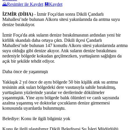
🌄
Resimler ile Kaydet
💾
Kaydet
İZMİR (DİHA)
- İzmir Foça'dan sonra Dikili Çandarlı
Mahallesi’nde bulunan Alkoru sitesi yakınlarında da arıtma suyu
denize bırakılıyor.
İzmir Foça'da atık suların denize bırakılmasının ardından yeni bir
kirlilik skandalı daha ortaya çıktı. Dikili ilçesi Çandarlı
Mahallesi’nde bulunan 147 konutlu Alkoru sitesi yakınlarında arıtma
suyu olduğu gibi denize akıyor. Atık suların denize bırakılması
nedeniyle bölgede kokudan geçilmezken, yurttaşların sağlığını da
açık bir şekilde tehdit ediyor.
Daha önce de yaşanmıştı
Yaklaşık 2 yıl önce de aynı bölgede 50 bin kişilik atık su arıtma
tesisinin atık suları bölgedeki dere vasıtasıyla sahile bırakılmış,
yurttaşların yüzlerinde yaralar ve derilerinde dökülmeler
yaşanmıştık. Yine aynı bölgede balık ölümleri ve canlı sayısında
azalma yaşanmış ve doktorlar çocukların denize girmemesi
konusunda uyarılarda bulunmuştu.
Belediye: Konu ile ilgili bilgimiz yok
Konu ile ilgili ulaştığımız Dikili Belediyesi Su İşleri Müdürlüğü,