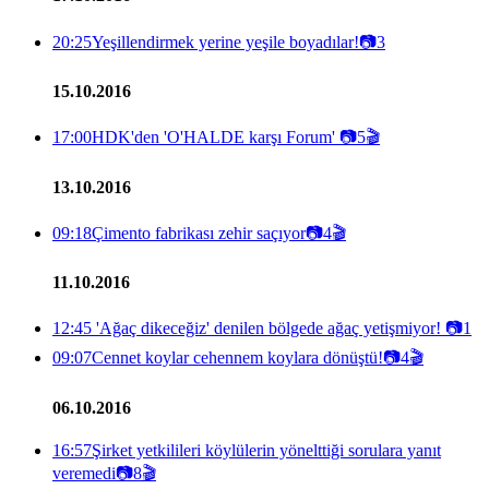
20:25
Yeşillendirmek yerine yeşile boyadılar!
📷
3
15.10.2016
17:00
HDK'den 'O'HALDE karşı Forum'
📷
5
🎬
13.10.2016
09:18
Çimento fabrikası zehir saçıyor
📷
4
🎬
11.10.2016
12:45
'Ağaç dikeceğiz' denilen bölgede ağaç yetişmiyor!
📷
1
09:07
Cennet koylar cehennem koylara dönüştü!
📷
4
🎬
06.10.2016
16:57
Şirket yetkilileri köylülerin yönelttiği sorulara yanıt
veremedi
📷
8
🎬