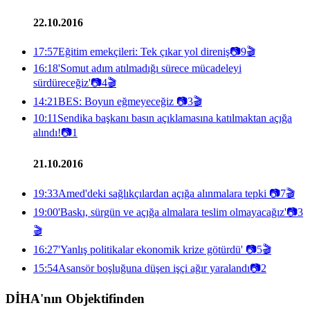
22.10.2016
17:57
Eğitim emekçileri: Tek çıkar yol direniş
📷
9
🎬
16:18
'Somut adım atılmadığı sürece mücadeleyi
sürdüreceğiz'
📷
4
🎬
14:21
BES: Boyun eğmeyeceğiz
📷
3
🎬
10:11
Sendika başkanı basın açıklamasına katılmaktan açığa
alındı!
📷
1
21.10.2016
19:33
Amed'deki sağlıkçılardan açığa alınmalara tepki
📷
7
🎬
19:00
'Baskı, sürgün ve açığa almalara teslim olmayacağız'
📷
3
🎬
16:27
'Yanlış politikalar ekonomik krize götürdü'
📷
5
🎬
15:54
Asansör boşluğuna düşen işçi ağır yaralandı
📷
2
DİHA'nın Objektifinden