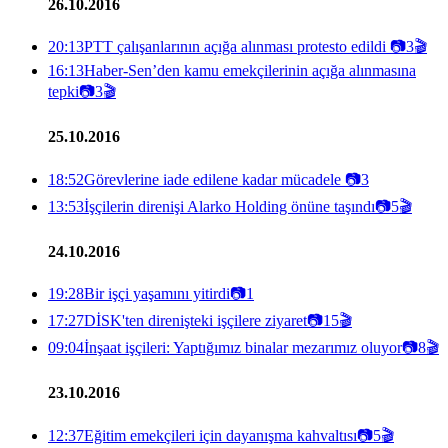
26.10.2016
20:13
PTT çalışanlarının açığa alınması protesto edildi
📷
3
🎬
16:13
Haber-Sen’den kamu emekçilerinin açığa alınmasına
tepki
📷
3
🎬
25.10.2016
18:52
Görevlerine iade edilene kadar mücadele
📷
3
13:53
İşçilerin direnişi Alarko Holding önüne taşındı
📷
5
🎬
24.10.2016
19:28
Bir işçi yaşamını yitirdi
📷
1
17:27
DİSK'ten direnişteki işçilere ziyaret
📷
15
🎬
09:04
İnşaat işçileri: Yaptığımız binalar mezarımız oluyor
📷
8
🎬
23.10.2016
12:37
Eğitim emekçileri için dayanışma kahvaltısı
📷
5
🎬