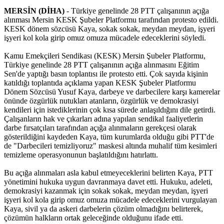
MERSİN (DİHA)
- Türkiye genelinde 28 PTT çalışanının açığa
alınması Mersin KESK Şubeler Platformu tarafından protesto edildi.
KESK dönem sözcüsü Kaya, sokak sokak, meydan meydan, işyeri
işyeri kol kola girip omuz omuza mücadele edeceklerini söyledi.
Kamu Emekçileri Sendikası (KESK) Mersin Şubeler Platformu,
Türkiye genelinde 28 PTT çalışanının açığa alınmasını Eğitim
Sen'de yaptığı basın toplantısı ile protesto etti. Çok sayıda kişinin
katıldığı toplantıda açıklama yapan KESK Şubeler Platformu
Dönem Sözcüsü Yusuf Kaya, darbeye ve darbecilere karşı kamerelar
önünde özgürlük nutukları atanların, özgürlük ve demokrasiyi
kendileri için istediklerinin çok kısa sürede anlaşıldığını dile getirdi.
Çalışanların hak ve çıkarları adına yapılan sendikal faaliyetlerin
darbe fırsatçıları tarafından açığa alınmaların gerekçesi olarak
gösterildiğini kaydeden Kaya, tüm kurumlarda olduğu gibi PTT'de
de "Darbecileri temizliyoruz" maskesi altında muhalif tüm kesimleri
temizleme operasyonunun başlatıldığını hatırlattı.
Bu açığa alınmaları asla kabul etmeyeceklerini belirten Kaya, PTT
yönetimini hukuka uygun davranmaya davet etti. Hukuku, adeleti,
demokrasiyi kazanmak için sokak sokak, meydan meydan, işyeri
işyeri kol kola girip omuz omuza mücadele edeceklerini vurgulayan
Kaya, sivil ya da askeri darbelerin çözüm olmadığını belirterek,
çözümün halkların ortak geleceğinde olduğunu ifade etti.