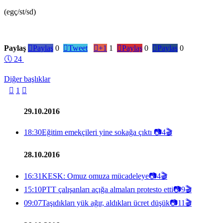
(egç/st/sd)
Paylaş

Paylaş
0

Tweet

+1
1

Paylaş
0

Paylaş
0
🕔
24
Diğer başlıklar

1

29.10.2016
18:30
Eğitim emekçileri yine sokağa çıktı
📷
4
🎬
28.10.2016
16:31
KESK: Omuz omuza mücadeleye
📷
4
🎬
15:10
PTT çalışanları açığa almaları protesto etti
📷
9
🎬
09:07
Taşıdıkları yük ağır, aldıkları ücret düşük
📷
11
🎬