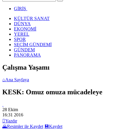
GİRİŞ
KÜLTÜR SANAT
DÜNYA
EKONOMİ
YEREL
SPOR
SEÇİM GÜNDEMİ
GÜNDEM
PANORAMA
Çalışma Yaşamı
⌂
Ana Sayfaya
KESK: Omuz omuza mücadeleye
28 Ekim
16:31
2016

Yazdır
🌄
Resimler ile Kaydet
💾
Kaydet