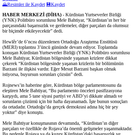
🌄
Resimler ile Kaydet
💾
Kaydet
HABER MERKEZİ (DİHA)
- Kürdistan Yurtseverler Birliği
(YNK) Politbüro sorumlusu Mele Bahtiyar, “Kürdistan’ın her bir
parçasındaki başarısızlık ve gerilemeler, diğer parçaları da olumsuz
bir biçimde etkileyecektir” dedi.
Hewlêr’de 6’ncısı düzenlenen Ortadoğu Araştırma Enstitüsü
(MERI) toplantısı 3’üncü gününde devam ediyor. Toplantıda
konuşan Kürdistan Yurtseverler Birliği (YNK) Politbüro sorumlusu
Mele Bahtiyar, Kürdistan bölgesinde yaşanan krizlere dikkat
çekerek “Kürdistan bölgesinde yaşanan krizlerin bir bölümünün
Barzani ile ilişkisi vardır. Eğer Mesut Barzani başkan olmak
istiyorsa, buyursun sorunları çözsün” dedi.
Rojnews’in haberine göre, Kürdistan bölge parlamentosunu da
eleştiren Mele Bahtiyar, “Bu parlamento önceleri pasifizasyona
karşıydı, ama 5 tane siyasi partiyi ve ABD’yi dikkate almadı ve
sorunların çözümü için bir hafta dayanamadı. İşte bunun sonuçları
da ortadadır. Ortadoğu’da gerçek demokrasi adına hiç bir şey
yoktur” diye konuştu.
Mele Bahtiyar konuşmasının devamında, “Kürdistan’ın diğer
parçaları ve özellikle de Rojava’da önemli gelişmeler yaşanmaktadır.
Bu nedenle Rojava ya da kuzey Kürdistan’daki başarısızlık ve