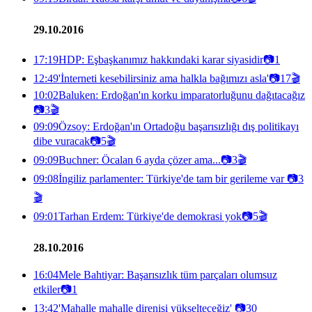
29.10.2016
17:19
HDP: Eşbaşkanımız hakkındaki karar siyasidir
📷
1
12:49
'İnterneti kesebilirsiniz ama halkla bağımızı asla'
📷
17
🎬
10:02
Baluken: Erdoğan'ın korku imparatorluğunu dağıtacağız
📷
3
🎬
09:09
Özsoy: Erdoğan'ın Ortadoğu başarısızlığı dış politikayı
dibe vuracak
📷
5
🎬
09:09
Buchner: Öcalan 6 ayda çözer ama...
📷
3
🎬
09:08
İngiliz parlamenter: Türkiye'de tam bir gerileme var
📷
3
🎬
09:01
Tarhan Erdem: Türkiye'de demokrasi yok
📷
5
🎬
28.10.2016
16:04
Mele Bahtiyar: Başarısızlık tüm parçaları olumsuz
etkiler
📷
1
13:42
'Mahalle mahalle direnişi yükselteceğiz'
📷
30