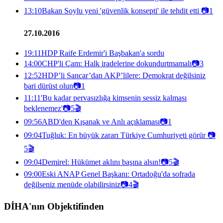
13:10
Bakan Soylu yeni 'güvenlik konsepti' ile tehdit etti
📷
1
27.10.2016
19:11
HDP Raife Erdemir'i Başbakan'a sordu
14:00
CHP'li Çam: Halk iradelerine dokundurtmamalı
📷
3
12:52
HDP’li Sancar’dan AKP’lilere: Demokrat değilsiniz
bari dürüst olun
📷
1
11:11
'Bu kadar pervasızlığa kimsenin sessiz kalması
beklenemez'
📷
5
🎬
09:56
ABD'den Kışanak ve Anlı açıklaması
📷
1
09:04
Tuğluk: En büyük zararı Türkiye Cumhuriyeti görür
📷
5
🎬
09:04
Demirel: Hükümet aklını başına alsın!
📷
5
🎬
09:00
Eski ANAP Genel Başkanı: Ortadoğu'da sofrada
değilseniz menüde olabilirsiniz
📷
4
🎬
DİHA'nın Objektifinden