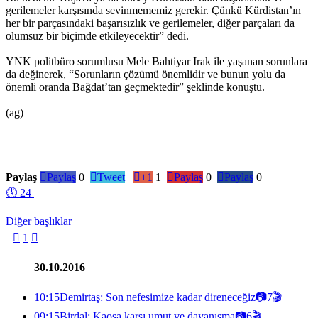
gerilemeler karşısında sevinmememiz gerekir. Çünkü Kürdistan’ın
her bir parçasındaki başarısızlık ve gerilemeler, diğer parçaları da
olumsuz bir biçimde etkileyecektir” dedi.
YNK politbüro sorumlusu Mele Bahtiyar Irak ile yaşanan sorunlara
da değinerek, “Sorunların çözümü önemlidir ve bunun yolu da
önemli oranda Bağdat’tan geçmektedir” şeklinde konuştu.
(ag)
Paylaş

Paylaş
0

Tweet

+1
1

Paylaş
0

Paylaş
0
🕔
24
Diğer başlıklar

1

30.10.2016
10:15
Demirtaş: Son nefesimize kadar direneceğiz
📷
7
🎬
09:15
Birdal: Kaosa karşı umut ve dayanışma
📷
6
🎬