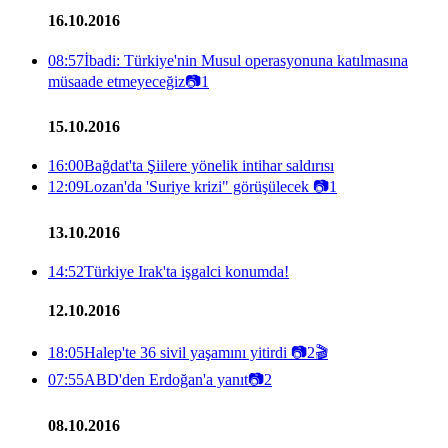
16.10.2016
08:57
İbadi: Türkiye'nin Musul operasyonuna katılmasına
müsaade etmeyeceğiz
📷
1
15.10.2016
16:00
Bağdat'ta Şiilere yönelik intihar saldırısı
12:09
Lozan'da 'Suriye krizi" görüşülecek
📷
1
13.10.2016
14:52
Türkiye Irak'ta işgalci konumda!
12.10.2016
18:05
Halep'te 36 sivil yaşamını yitirdi
📷
2
🎬
07:55
ABD'den Erdoğan'a yanıt
📷
2
08.10.2016