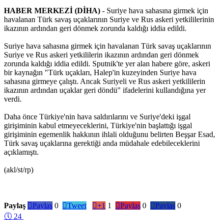
HABER MERKEZİ (DİHA)
- Suriye hava sahasına girmek için
havalanan Türk savaş uçaklarının Suriye ve Rus askeri yetkililerinin
ikazının ardından geri dönmek zorunda kaldığı iddia edildi.
Suriye hava sahasına girmek için havalanan Türk savaş uçaklarının
Suriye ve Rus askeri yetkililerin ikazının ardından geri dönmek
zorunda kaldığı iddia edildi. Sputnik'te yer alan habere göre, askeri
bir kaynağın "Türk uçakları, Halep'in kuzeyinden Suriye hava
sahasına girmeye çalıştı. Ancak Suriyeli ve Rus askeri yetkililerin
ikazının ardından uçaklar geri döndü" ifadelerini kullandığına yer
verdi.
Daha önce Türkiye'nin hava saldırılarını ve Suriye'deki işgal
girişiminin kabul etmeyeceklerini, Türkiye'nin başlattığı işgal
girişiminin egemenlik hakkının ihlali olduğunu belirten Beşşar Esad,
Türk savaş uçaklarına gerektiği anda müdahale edebileceklerini
açıklamıştı.
(akl/st/rp)
Paylaş

Paylaş
0

Tweet

+1
1

Paylaş
0

Paylaş
0
🕔
24