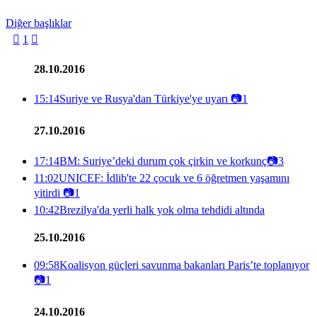
Diğer başlıklar

1

28.10.2016
15:14
Suriye ve Rusya'dan Türkiye'ye uyarı
📷
1
27.10.2016
17:14
BM: Suriye’deki durum çok çirkin ve korkunç
📷
3
11:02
UNICEF: İdlib'te 22 çocuk ve 6 öğretmen yaşamını
yitirdi
📷
1
10:42
Brezilya'da yerli halk yok olma tehdidi altında
25.10.2016
09:58
Koalisyon güçleri savunma bakanları Paris’te toplanıyor
📷
1
24.10.2016