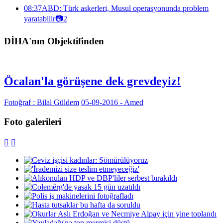
08:37
ABD: Türk askerleri, Musul operasyonunda problem
yaratabilir
📷
2
DİHA'nın Objektifinden
Öcalan'la görüşene dek grevdeyiz!
Fotoğraf : Bilal Güldem
05-09-2016 - Amed
Foto galerileri

