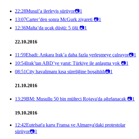
22:28
Musul’a ilerleyiş sürüyor
📷
1
13:07
Carter’den sonra McGurk ziyareti
📷
1
12:36
Malta’da uçak düştü: 5 ölü
📷
1
22.10.2016
11:59
Ebadi: Ankara Irak’a daha fazla yerleşmeye çalışıyor
📷
1
10:54
Irak’tan ABD’ye yanıt: Türkiye ile anlaşma yok
📷
1
08:51
City havalimanı kısa süreliğine boşaltıldı
📷
1
21.10.2016
13:29
BM: Musullu 50 bin mülteci Rojava'da ağırlanacak
📷
1
19.10.2016
12:42
Eutelsat'a karşı Fransa ve Almanya'daki protestolar
sürüyor
📷
1