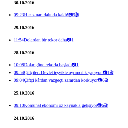
30.10.2016
09:23
Hicaz narı dalında kaldı!
📷
9
🎬
29.10.2016
11:54
Dolardan bir rekor daha
📷
1
28.10.2016
10:08
Dolar güne rekorla başladı
📷
1
09:54
Çiftçiler: Devlet teşvikte ayrımcılık yapıyor
📷
1
🎬
09:04
Çiftçi kârdan vazgeçti zarardan korkuyor
📷
6
🎬
25.10.2016
09:10
Komünal ekonomi öz kaynakla gelişiyor
📷
6
🎬
24.10.2016