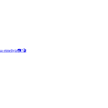
şa etmeliyiz
📷
7
🎬