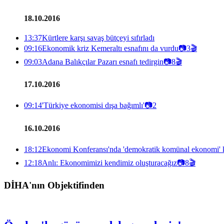
18.10.2016
13:37
Kürtlere karşı savaş bütçeyi sıfırladı
09:16
Ekonomik kriz Kemeraltı esnafını da vurdu
📷
3
🎬
09:03
Adana Balıkçılar Pazarı esnafı tedirgin
📷
8
🎬
17.10.2016
09:14
'Türkiye ekonomisi dışa bağımlı'
📷
2
16.10.2016
18:12
Ekonomi Konferansı'nda 'demokratik komünal ekonomi' 
12:18
Anlı: Ekonomimizi kendimiz oluşturacağız
📷
8
🎬
DİHA'nın Objektifinden