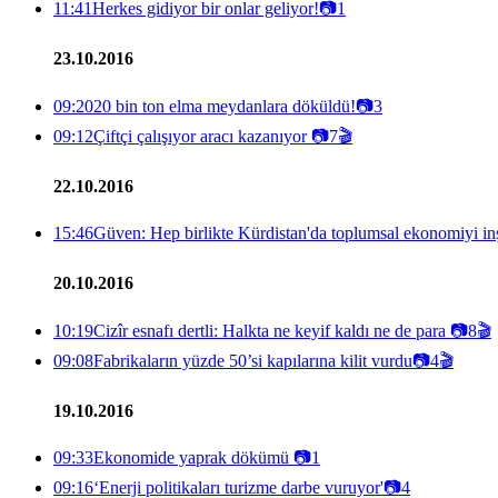
11:41
Herkes gidiyor bir onlar geliyor!
📷
1
23.10.2016
09:20
20 bin ton elma meydanlara döküldü!
📷
3
09:12
Çiftçi çalışıyor aracı kazanıyor
📷
7
🎬
22.10.2016
15:46
Güven: Hep birlikte Kürdistan'da toplumsal ekonomiyi in
20.10.2016
10:19
Cizîr esnafı dertli: Halkta ne keyif kaldı ne de para
📷
8
🎬
09:08
Fabrikaların yüzde 50’si kapılarına kilit vurdu
📷
4
🎬
19.10.2016
09:33
Ekonomide yaprak dökümü
📷
1
09:16
‘Enerji politikaları turizme darbe vuruyor'
📷
4