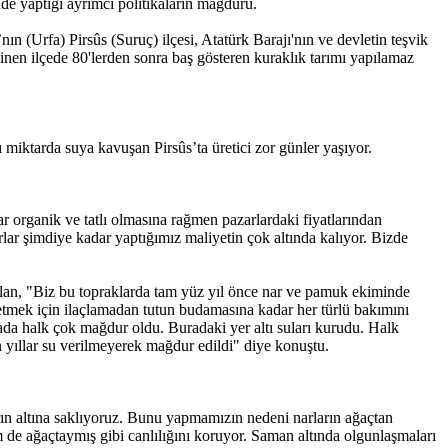
minde yaptığı ayrımcı politikaların mağduru.
ın (Urfa) Pirsûs (Suruç) ilçesi, Atatürk Barajı'nın ve devletin teşvik
ilinen ilçede 80'lerden sonra baş gösteren kuraklık tarımı yapılamaz
iktarda suya kavuşan Pirsûs’ta üretici zor günler yaşıyor.
organik ve tatlı olmasına rağmen pazarlardaki fiyatlarından
ar şimdiye kadar yaptığımız maliyetin çok altında kalıyor. Bizde
plan, "Biz bu topraklarda tam yüz yıl önce nar ve pamuk ekiminde
e etmek için ilaçlamadan tutun budamasına kadar her türlü bakımını
da halk çok mağdur oldu. Buradaki yer altı suları kurudu. Halk
n yıllar su verilmeyerek mağdur edildi" diye konuştu.
rın altına saklıyoruz. Bunu yapmamızın nedeni narların ağaçtan
 de ağaçtaymış gibi canlılığını koruyor. Saman altında olgunlaşmaları