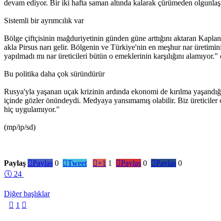
devam ediyor. Bir iki hafta saman altında kalarak çürümeden olgunlaş
Sistemli bir ayrımcılık var
Bölge çiftçisinin mağduriyetinin günden güne arttığını aktaran Kapla
akla Pirsus narı gelir. Bölgenin ve Türkiye'nin en meşhur nar üretimin
yapılmadı mı nar üreticileri bütün o emeklerinin karşılığını alamıyor."
Bu politika daha çok süründürür
Rusya'yla yaşanan uçak krizinin ardında ekonomi de kırılma yaşandığı
içinde gözler önündeydi. Medyaya yansımamış olabilir. Biz üreticiler 
hiç uygulamıyor."
(mp/ip/sd)
Paylaş

Paylaş
0

Tweet

+1
1

Paylaş
0

Paylaş
0
🕔
24
Diğer başlıklar

1
