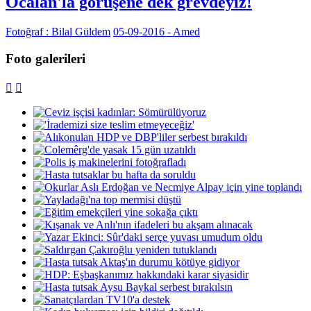
Öcalan'la görüşene dek grevdeyiz!
Fotoğraf : Bilal Güldem
05-09-2016 - Amed
Foto galerileri

