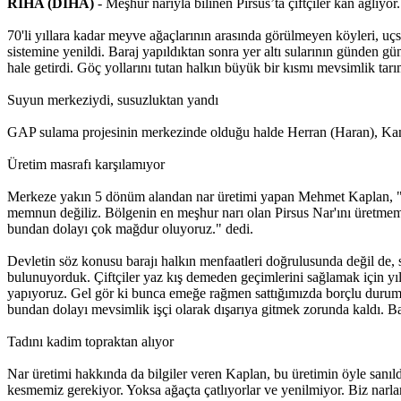
RIHA (DİHA)
- Meşhur narıyla bilinen Pirsûs’ta çiftçiler kan ağlıyor
70'li yıllara kadar meyve ağaçlarının arasında görülmeyen köyleri, uçsu
sistemine yenildi. Baraj yapıldıktan sonra yer altı sularının günden gü
hale getirdi. Göç yollarını tutan halkın büyük bir kısmı mevsimlik tarım 
Suyun merkeziydi, susuzluktan yandı
GAP sulama projesinin merkezinde olduğu halde Herran (Haran), Kaniy
Üretim masrafı karşılamıyor
Merkeze yakın 5 dönüm alandan nar üretimi yapan Mehmet Kaplan, "Bu 
memnun değiliz. Bölgenin en meşhur narı olan Pirsus Nar'ını üretmemi
bundan dolayı çok mağdur oluyoruz." dedi.
Devletin söz konusu barajı halkın menfaatleri doğrulusunda değil de,
bulunuyorduk. Çiftçiler yaz kış demeden geçimlerini sağlamak için yılı
yapıyoruz. Gel gör ki bunca emeğe rağmen sattığımızda borçlu durumun
bundan dolayı mevsimlik işçi olarak dışarıya gitmek zorunda kaldı. Bar
Tadını kadim topraktan alıyor
Nar üretimi hakkında da bilgiler veren Kaplan, bu üretimin öyle sanıl
kesmemiz gerekiyor. Yoksa ağaçta çatlıyorlar ve yenilmiyor. Biz narla