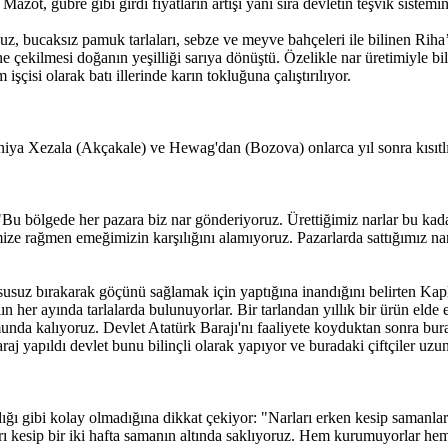
. Mazot, gübre gibi girdi fiyatların artışı yanı sıra devletin teşvik siste
z, bucaksız pamuk tarlaları, sebze ve meyve bahçeleri ile bilinen Riha’n
ne çekilmesi doğanın yeşilliği sarıya dönüştü. Özelikle nar üretimiyle b
işçisi olarak batı illerinde karın tokluğuna çalıştırılıyor.
a Xezala (Akçakale) ve Hewag'dan (Bozova) onlarca yıl sonra kısıtlı m
bölgede her pazara biz nar gönderiyoruz. Ürettiğimiz narlar bu kadar 
ze rağmen emeğimizin karşılığını alamıyoruz. Pazarlarda sattığımız narl
 susuz bırakarak göçünü sağlamak için yaptığına inandığını belirten Ka
n her ayında tarlalarda bulunuyorlar. Bir tarlandan yıllık bir ürün eld
da kalıyoruz. Devlet Atatürk Barajı'nı faaliyete koyduktan sonra bura
aj yapıldı devlet bunu bilinçli olarak yapıyor ve buradaki çiftçiler uzu
dığı gibi kolay olmadığına dikkat çekiyor: "Narları erken kesip samanla
rı kesip bir iki hafta samanın altında saklıyoruz. Hem kurumuyorlar hem