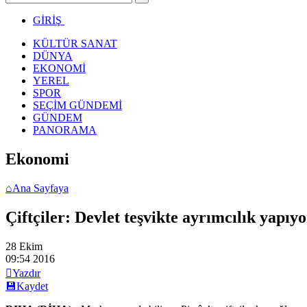
GİRİŞ
KÜLTÜR SANAT
DÜNYA
EKONOMİ
YEREL
SPOR
SEÇİM GÜNDEMİ
GÜNDEM
PANORAMA
Ekonomi
⌂
Ana Sayfaya
Çiftçiler: Devlet teşvikte ayrımcılık yapıyo
28 Ekim
09:54
2016

Yazdır
💾
Kaydet