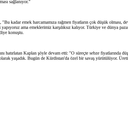
ması sağlanıyor."
n, "Bu kadar emek harcamamıza rağmen fiyatların çok düşük olması, devl
i yapıyoruz ama emeklerimiz karşılıksız kalıyor. Türkiye ve dünya pazar
 diye konuştu.
nı hatırlatan Kaplan şöyle devam etti: "O süreçte sebze fiyatlarında 
olarak yaşadık. Bugün de Kürdistan'da özel bir savaş yürütülüyor. Üreti