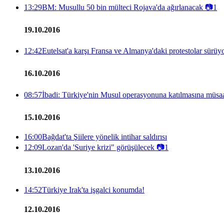
13:29
BM: Musullu 50 bin mülteci Rojava'da ağırlanacak
📷
1
19.10.2016
12:42
Eutelsat'a karşı Fransa ve Almanya'daki protestolar sürüy
16.10.2016
08:57
İbadi: Türkiye'nin Musul operasyonuna katılmasına müsa
15.10.2016
16:00
Bağdat'ta Şiilere yönelik intihar saldırısı
12:09
Lozan'da 'Suriye krizi" görüşülecek
📷
1
13.10.2016
14:52
Türkiye Irak'ta işgalci konumda!
12.10.2016