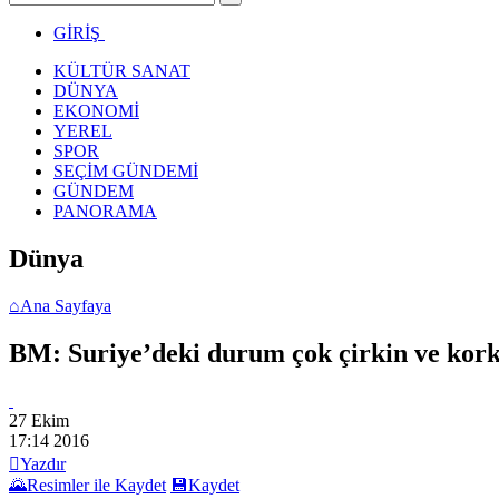
GİRİŞ
KÜLTÜR SANAT
DÜNYA
EKONOMİ
YEREL
SPOR
SEÇİM GÜNDEMİ
GÜNDEM
PANORAMA
Dünya
⌂
Ana Sayfaya
BM: Suriye’deki durum çok çirkin ve kor
27 Ekim
17:14
2016

Yazdır
🌄
Resimler ile Kaydet
💾
Kaydet