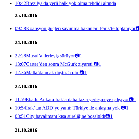
10:42
Brezilya'da yerli halk yok olma tehdidi altında
25.10.2016
09:58
Koalisyon güçleri savunma bakanları Paris’te toplanıyor

24.10.2016
22:28
Musul’a ilerleyiş sürüyor
📷
1
13:07
Carter’den sonra McGurk ziyareti
📷
1
12:36
Malta’da uçak düştü: 5 ölü
📷
1
22.10.2016
11:59
Ebadi: Ankara Irak’a daha fazla yerleşmeye çalışıyor
📷
1
10:54
Irak’tan ABD’ye yanıt: Türkiye ile anlaşma yok
📷
1
08:51
City havalimanı kısa süreliğine boşaltıldı
📷
1
21.10.2016