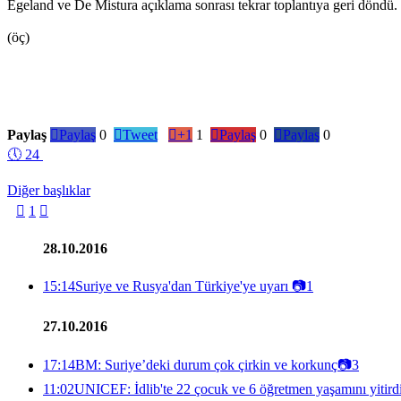
Egeland ve De Mistura açıklama sonrası tekrar toplantıya geri döndü
(öç)
Paylaş

Paylaş
0

Tweet

+1
1

Paylaş
0

Paylaş
0
🕔
24
Diğer başlıklar

1

28.10.2016
15:14
Suriye ve Rusya'dan Türkiye'ye uyarı
📷
1
27.10.2016
17:14
BM: Suriye’deki durum çok çirkin ve korkunç
📷
3
11:02
UNICEF: İdlib'te 22 çocuk ve 6 öğretmen yaşamını yitird