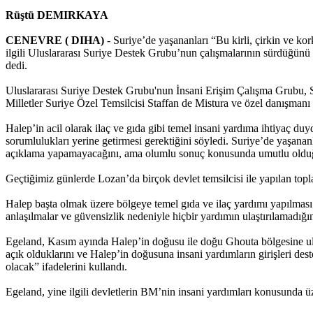
Rüştü DEMIRKAYA
CENEVRE ( DIHA)
- Suriye’de yaşananları “Bu kirli, çirkin ve ko
ilgili Uluslararası Suriye Destek Grubu’nun çalışmalarının sürdüğün
dedi.
Uluslararası Suriye Destek Grubu'nun İnsani Erişim Çalışma Grubu, Sur
Milletler Suriye Özel Temsilcisi Staffan de Mistura ve özel danışman
Halep’in acil olarak ilaç ve gıda gibi temel insani yardıma ihtiyaç d
sorumlulukları yerine getirmesi gerektiğini söyledi. Suriye’de yaşanan
açıklama yapamayacağını, ama olumlu sonuç konusunda umutlu oldu
Geçtiğimiz günlerde Lozan’da birçok devlet temsilcisi ile yapılan to
Halep başta olmak üzere bölgeye temel gıda ve ilaç yardımı yapılması i
anlaşılmalar ve güvensizlik nedeniyle hiçbir yardımın ulaştırılamadığın
Egeland, Kasım ayında Halep’in doğusu ile doğu Ghouta bölgesine ulaş
açık olduklarını ve Halep’in doğusuna insani yardımların girişleri des
olacak” ifadelerini kullandı.
Egeland, yine ilgili devletlerin BM’nin insani yardımları konusunda ü