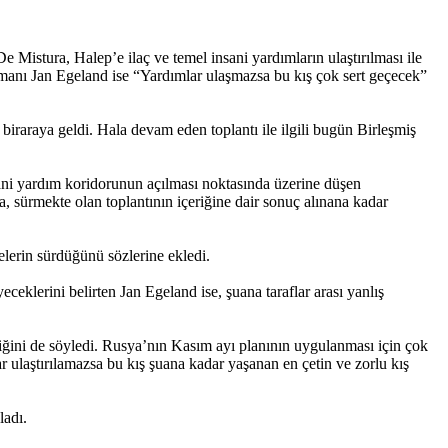
e Mistura, Halep’e ilaç ve temel insani yardımların ulaştırılması ile
manı Jan Egeland ise “Yardımlar ulaşmazsa bu kış çok sert geçecek”
biraraya geldi. Hala devam eden toplantı ile ilgili bugün Birleşmiş
nsani yardım koridorunun açılması noktasında üzerine düşen
a, sürmekte olan toplantının içeriğine dair sonuç alınana kadar
lerin sürdüğünü sözlerine ekledi.
eklerini belirten Jan Egeland ise, şuana taraflar arası yanlış
iğini de söyledi. Rusya’nın Kasım ayı planının uygulanması için çok
r ulaştırılamazsa bu kış şuana kadar yaşanan en çetin ve zorlu kış
ladı.