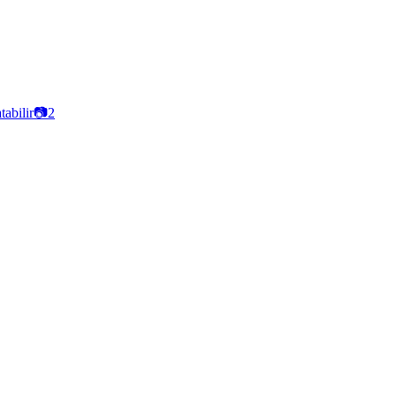
abilir
📷
2