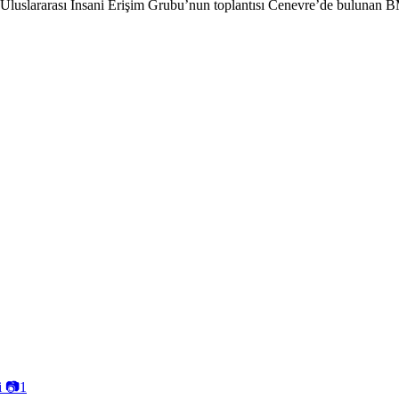
. Uluslararası İnsani Erişim Grubu’nun toplantısı Cenevre’de bulunan
i
📷
1