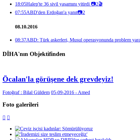
18:05
Halep'te 36 sivil yaşamını yitirdi
📷
2
🎬
07:55
ABD'den Erdoğan'a yanıt
📷
2
08.10.2016
08:37
ABD: Türk askerleri, Musul operasyonunda problem yarat
DİHA'nın Objektifinden
Öcalan'la görüşene dek grevdeyiz!
Fotoğraf : Bilal Güldem
05-09-2016 - Amed
Foto galerileri

