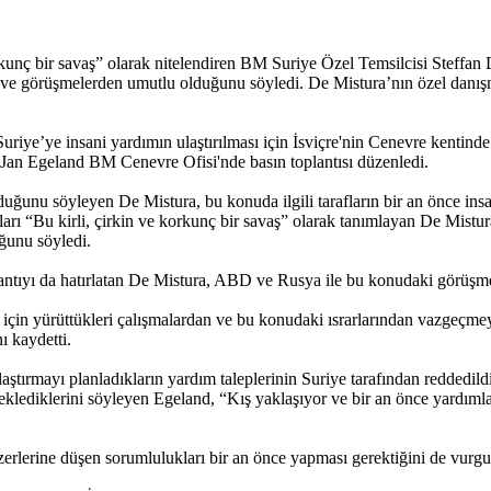
rkunç bir savaş” olarak nitelendiren BM Suriye Özel Temsilcisi Steffan D
ü ve görüşmelerden umutlu olduğunu söyledi. De Mistura’nın özel danış
iye’ye insani yardımın ulaştırılması için İsviçre'nin Cenevre kentinde 
ı Jan Egeland BM Cenevre Ofisi'nde basın toplantısı düzenledi.
uyduğunu söyleyen De Mistura, bu konuda ilgili tarafların bir an önce i
ları “Bu kirli, çirkin ve korkunç bir savaş” olarak tanımlayan De Mistur
ğunu söyledi.
plantıyı da hatırlatan De Mistura, ABD ve Rusya ile bu konudaki görüşme
çin yürüttükleri çalışmalardan ve bu konudaki ısrarlarından vazgeçmeyec
ı kaydetti.
tırmayı planladıkların yardım taleplerinin Suriye tarafından reddedild
teklediklerini söyleyen Egeland, “Kış yaklaşıyor ve bir an önce yardımla
zerlerine düşen sorumlulukları bir an önce yapması gerektiğini de vurgu