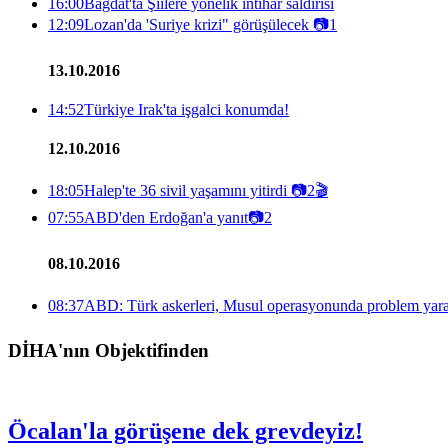
16:00
Bağdat'ta Şiilere yönelik intihar saldırısı
12:09
Lozan'da 'Suriye krizi" görüşülecek
📷
1
13.10.2016
14:52
Türkiye Irak'ta işgalci konumda!
12.10.2016
18:05
Halep'te 36 sivil yaşamını yitirdi
📷
2
🎬
07:55
ABD'den Erdoğan'a yanıt
📷
2
08.10.2016
08:37
ABD: Türk askerleri, Musul operasyonunda problem yarat
DİHA'nın Objektifinden
Öcalan'la görüşene dek grevdeyiz!