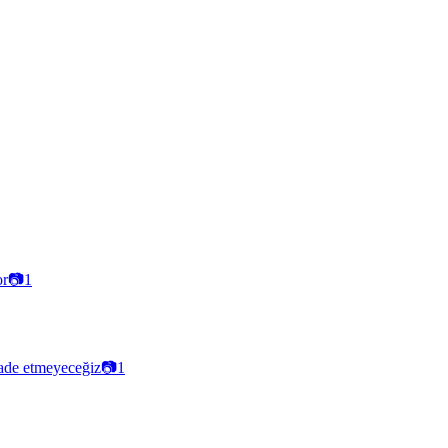
or
📷
1
ade etmeyeceğiz
📷
1