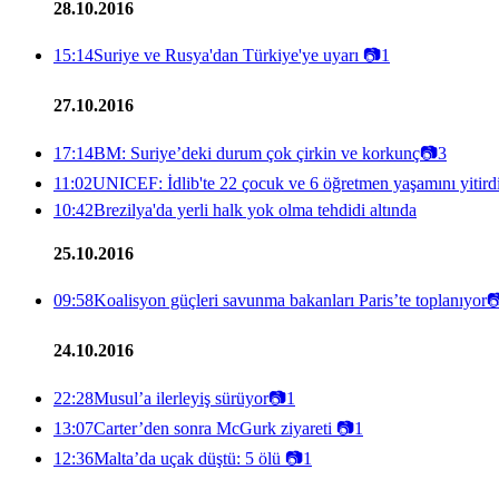
28.10.2016
15:14
Suriye ve Rusya'dan Türkiye'ye uyarı
📷
1
27.10.2016
17:14
BM: Suriye’deki durum çok çirkin ve korkunç
📷
3
11:02
UNICEF: İdlib'te 22 çocuk ve 6 öğretmen yaşamını yitird
10:42
Brezilya'da yerli halk yok olma tehdidi altında
25.10.2016
09:58
Koalisyon güçleri savunma bakanları Paris’te toplanıyor

24.10.2016
22:28
Musul’a ilerleyiş sürüyor
📷
1
13:07
Carter’den sonra McGurk ziyareti
📷
1
12:36
Malta’da uçak düştü: 5 ölü
📷
1