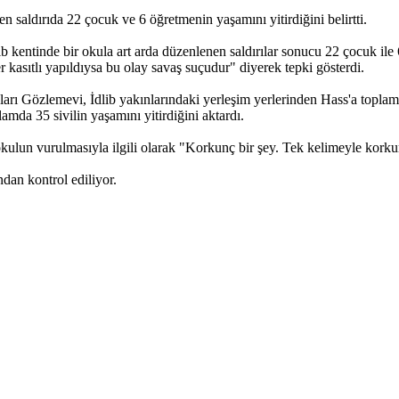
n saldırıda 22 çocuk ve 6 öğretmenin yaşamını yitirdiğini belirtti.
 kentinde bir okula art arda düzenlenen saldırılar sonucu 22 çocuk ile
 kasıtlı yapıldıysa bu olay savaş suçudur" diyerek tepki gösterdi.
ı Gözlemevi, İdlib yakınlarındaki yerleşim yerlerinden Hass'a toplamda a
amda 35 sivilin yaşamını yitirdiğini aktardı.
 okulun vurulmasıyla ilgili olarak "Korkunç bir şey. Tek kelimeyle kork
ndan kontrol ediliyor.