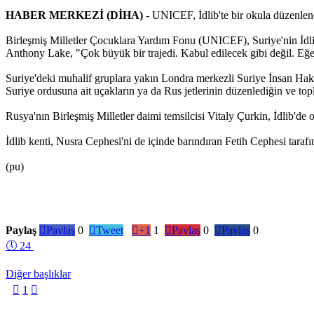
HABER MERKEZİ (DİHA)
- UNICEF, İdlib'te bir okula düzenlene
Birleşmiş Milletler Çocuklara Yardım Fonu (UNICEF), Suriye'nin İdlib
Anthony Lake, "Çok büyük bir trajedi. Kabul edilecek gibi değil. Eğer
Suriye'deki muhalif gruplara yakın Londra merkezli Suriye İnsan Haklar
Suriye ordusuna ait uçakların ya da Rus jetlerinin düzenlediğin ve topl
Rusya'nın Birleşmiş Milletler daimi temsilcisi Vitaly Çurkin, İdlib'de
İdlib kenti, Nusra Cephesi'ni de içinde barındıran Fetih Cephesi tarafı
(pu)
Paylaş

Paylaş
0

Tweet

+1
1

Paylaş
0

Paylaş
0
🕔
24
Diğer başlıklar

1
