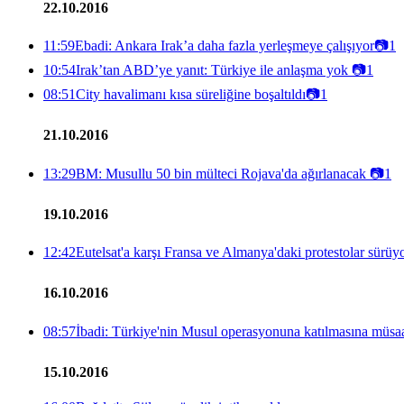
22.10.2016
11:59
Ebadi: Ankara Irak’a daha fazla yerleşmeye çalışıyor
📷
1
10:54
Irak’tan ABD’ye yanıt: Türkiye ile anlaşma yok
📷
1
08:51
City havalimanı kısa süreliğine boşaltıldı
📷
1
21.10.2016
13:29
BM: Musullu 50 bin mülteci Rojava'da ağırlanacak
📷
1
19.10.2016
12:42
Eutelsat'a karşı Fransa ve Almanya'daki protestolar sürüy
16.10.2016
08:57
İbadi: Türkiye'nin Musul operasyonuna katılmasına müsa
15.10.2016