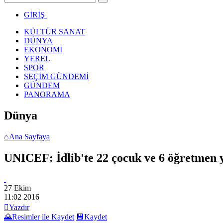
GİRİŞ
KÜLTÜR SANAT
DÜNYA
EKONOMİ
YEREL
SPOR
SEÇİM GÜNDEMİ
GÜNDEM
PANORAMA
Dünya
⌂
Ana Sayfaya
UNICEF: İdlib'te 22 çocuk ve 6 öğretmen y
27 Ekim
11:02
2016

Yazdır
🌄
Resimler ile Kaydet
💾
Kaydet