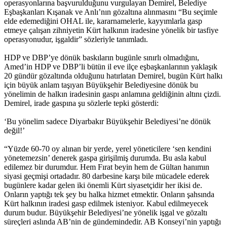
operasyonlarına başvurulduğunu vurgulayan Demirel, Belediye
Eşbaşkanları Kışanak ve Anlı’nın gözaltına alınmasını “Bu seçimle
elde edemediğini OHAL ile, kararnamelerle, kayyımlarla gasp
etmeye çalışan zihniyetin Kürt halkının iradesine yönelik bir tasfiye
operasyonudur, işgaldir” sözleriyle tanımladı.
HDP ve DBP’ye dönük baskıların bugünle sınırlı olmadığını,
Amed’in HDP ve DBP’li bütün il eve ilçe eşbaşkanlarının yaklaşık
20 gündür gözaltında olduğunu hatırlatan Demirel, bugün Kürt halkı
için büyük anlam taşıyan Büyükşehir Belediyesine dönük bu
yönelimin de halkın iradesinin gaspı anlamına geldiğinin altını çizdi.
Demirel, irade gaspına şu sözlerle tepki gösterdi:
‘Bu yönelim sadece Diyarbakır Büyükşehir Belediyesi’ne dönük
değil!’
“Yüzde 60-70 oy alınan bir yerde, yerel yöneticilere ‘sen kendini
yönetemezsin’ denerek gaspa girişilmiş durumda. Bu asla kabul
edilemez bir durumdur. Hem Fırat beyin hem de Gültan hanımın
siyasi geçmişi ortadadır. 80 darbesine karşı bile mücadele ederek
bugünlere kadar gelen iki önemli Kürt siyasetçidir her ikisi de.
Onların yaptığı tek şey bu halka hizmet etmektir. Onların şahsında
Kürt halkının iradesi gasp edilmek isteniyor. Kabul edilmeyecek
durum budur. Büyükşehir Belediyesi’ne yönelik işgal ve gözaltı
süreçleri aslında AB’nin de gündemindedir. AB Konseyi’nin yaptığı