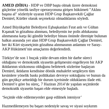
AMED (DİHA)
- HDP ve DBP başta olmak üzere demokrasi
güçlerine yönelik tasfiye operasyonuna girişen hükümeti "Aklını
başına al" sözleriyle uyaran HDP Grup Başkanvekili Çağlar
Demirel, Kürtler olarak seçeneksiz olmadıklarını söyledi.
Amed Büyükşehir Belediyesi Eşbaşkanları Fırat anlı ve Gültan
Kışanak’ın gözaltına alınması, belediyenin ise polis ablukasına
alınmasına karşı iki gündür belediye binası önünde direnişte bulunan
halkın arasında yer alan HDP Grup Başkanvekili Çağlar Demirel,
her iki Kürt siyasetçinin gözaltına alınmasının anlamını ve Saray-
AKP Hükümeti’nin amaçlarını değerlendirdi.
Türkiye’de son 1 buçuk yıldır devam eden bir darbe süreci
olduğunu ve demokratik siyasetin gelişmesini engelleyen bir AKP
iktidarının sözkonusu olduğunu belirterek sözlerine başlayan
Demirel, iktidarın kendisine dönük muhalefet sergileyen tüm
kesimlere yönelik baskı politikaları devreye soktuğunu ve bunun da
gün geçtikçe arttırıldığı bir durum içerisinde olduklarını ifade etti.
Demirel’e göre bu süreç, 7 Haziran 2014’de yapılan seçimlerde
demokratik siyasetin başarı elde etmesiyle başladı.
‘Seçimle elde edilemeyenler gasp edilmek isteniyor’
Hazmedilemeyen bu başarı nedeniyle savaş ve siyasi soykırım