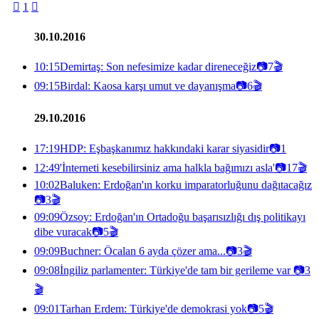

1

30.10.2016
10:15
Demirtaş: Son nefesimize kadar direneceğiz
📷
7
🎬
09:15
Birdal: Kaosa karşı umut ve dayanışma
📷
6
🎬
29.10.2016
17:19
HDP: Eşbaşkanımız hakkındaki karar siyasidir
📷
1
12:49
'İnterneti kesebilirsiniz ama halkla bağımızı asla'
📷
17
🎬
10:02
Baluken: Erdoğan'ın korku imparatorluğunu dağıtacağız
📷
3
🎬
09:09
Özsoy: Erdoğan'ın Ortadoğu başarısızlığı dış politikayı
dibe vuracak
📷
5
🎬
09:09
Buchner: Öcalan 6 ayda çözer ama...
📷
3
🎬
09:08
İngiliz parlamenter: Türkiye'de tam bir gerileme var
📷
3
🎬
09:01
Tarhan Erdem: Türkiye'de demokrasi yok
📷
5
🎬