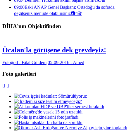
09:04
Demirel: Hükümet aklını başına alsın!
📷
5
🎬
09:00
Eski ANAP Genel Başkanı: Ortadoğu'da sofrada
değilseniz menüde olabilirsiniz
📷
4
🎬
DİHA'nın Objektifinden
Öcalan'la görüşene dek grevdeyiz!
Fotoğraf : Bilal Güldem
05-09-2016 - Amed
Foto galerileri

