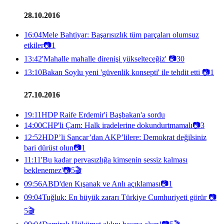
28.10.2016
16:04
Mele Bahtiyar: Başarısızlık tüm parçaları olumsuz
etkiler
📷
1
13:42
'Mahalle mahalle direnişi yükselteceğiz'
📷
30
13:10
Bakan Soylu yeni 'güvenlik konsepti' ile tehdit etti
📷
1
27.10.2016
19:11
HDP Raife Erdemir'i Başbakan'a sordu
14:00
CHP'li Çam: Halk iradelerine dokundurtmamalı
📷
3
12:52
HDP’li Sancar’dan AKP’lilere: Demokrat değilsiniz
bari dürüst olun
📷
1
11:11
'Bu kadar pervasızlığa kimsenin sessiz kalması
beklenemez'
📷
5
🎬
09:56
ABD'den Kışanak ve Anlı açıklaması
📷
1
09:04
Tuğluk: En büyük zararı Türkiye Cumhuriyeti görür
📷
5
🎬