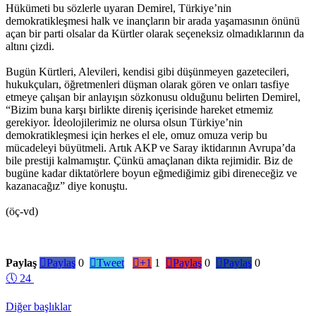
Hükümeti bu sözlerle uyaran Demirel, Türkiye’nin
demokratikleşmesi halk ve inançların bir arada yaşamasının önünü
açan bir parti olsalar da Kürtler olarak seçeneksiz olmadıklarının da
altını çizdi.
Bugün Kürtleri, Alevileri, kendisi gibi düşünmeyen gazetecileri,
hukukçuları, öğretmenleri düşman olarak gören ve onları tasfiye
etmeye çalışan bir anlayışın sözkonusu olduğunu belirten Demirel,
“Bizim buna karşı birlikte direniş içerisinde hareket etmemiz
gerekiyor. İdeolojilerimiz ne olursa olsun Türkiye’nin
demokratikleşmesi için herkes el ele, omuz omuza verip bu
mücadeleyi büyütmeli. Artık AKP ve Saray iktidarının Avrupa’da
bile prestiji kalmamıştır. Çünkü amaçlanan dikta rejimidir. Biz de
bugüne kadar diktatörlere boyun eğmediğimiz gibi direneceğiz ve
kazanacağız” diye konuştu.
(öç-vd)
Paylaş

Paylaş
0

Tweet

+1
1

Paylaş
0

Paylaş
0
🕔
24
Diğer başlıklar