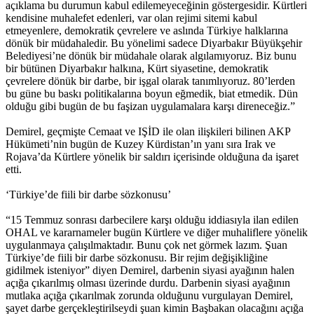
açıklama bu durumun kabul edilemeyeceğinin göstergesidir. Kürtleri
kendisine muhalefet edenleri, var olan rejimi sitemi kabul
etmeyenlere, demokratik çevrelere ve aslında Türkiye halklarına
dönük bir müdahaledir. Bu yönelimi sadece Diyarbakır Büyükşehir
Belediyesi’ne dönük bir müdahale olarak algılamıyoruz. Biz bunu
bir bütünen Diyarbakır halkına, Kürt siyasetine, demokratik
çevrelere dönük bir darbe, bir işgal olarak tanımlıyoruz. 80’lerden
bu güne bu baskı politikalarına boyun eğmedik, biat etmedik. Dün
olduğu gibi bugün de bu faşizan uygulamalara karşı direneceğiz.”
Demirel, geçmişte Cemaat ve IŞİD ile olan ilişkileri bilinen AKP
Hükümeti’nin bugün de Kuzey Kürdistan’ın yanı sıra Irak ve
Rojava’da Kürtlere yönelik bir saldırı içerisinde olduğuna da işaret
etti.
‘Türkiye’de fiili bir darbe sözkonusu’
“15 Temmuz sonrası darbecilere karşı olduğu iddiasıyla ilan edilen
OHAL ve kararnameler bugün Kürtlere ve diğer muhaliflere yönelik
uygulanmaya çalışılmaktadır. Bunu çok net görmek lazım. Şuan
Türkiye’de fiili bir darbe sözkonusu. Bir rejim değişikliğine
gidilmek isteniyor” diyen Demirel, darbenin siyasi ayağının halen
açığa çıkarılmış olması üzerinde durdu. Darbenin siyasi ayağının
mutlaka açığa çıkarılmak zorunda olduğunu vurgulayan Demirel,
şayet darbe gerçekleştirilseydi şuan kimin Başbakan olacağını açığa