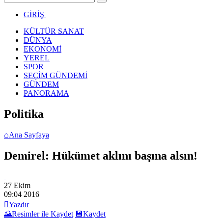
GİRİŞ
KÜLTÜR SANAT
DÜNYA
EKONOMİ
YEREL
SPOR
SEÇİM GÜNDEMİ
GÜNDEM
PANORAMA
Politika
⌂
Ana Sayfaya
Demirel: Hükümet aklını başına alsın!
27 Ekim
09:04
2016

Yazdır
🌄
Resimler ile Kaydet
💾
Kaydet