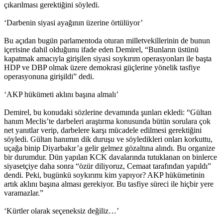
çıkarılması gerektiğini söyledi.
‘Darbenin siyasi ayağının üzerine örtülüyor’
Bu açıdan bugün parlamentoda oturan milletvekillerinin de bunun
içerisine dahil olduğunu ifade eden Demirel, “Bunların üstünü
kapatmak amacıyla girişilen siyasi soykırım operasyonları ile başta
HDP ve DBP olmak üzere demokrasi güçlerine yönelik tasfiye
operasyonuna girişildi” dedi.
‘AKP hükümeti aklını başına almalı’
Demirel, bu konudaki sözlerine devamında şunları ekledi: “Gültan
hanım Meclis’te darbeleri araştırma konusunda bütün sorulara çok
net yanıtlar verip, darbelere karşı mücadele edilmesi gerektiğini
söyledi. Gültan hanımın dik duruşu ve söyledikleri onları korkuttu,
uçağa binip Diyarbakır’a gelir gelmez gözaltına alındı. Bu organize
bir durumdur. Dün yapılan KCK davalarında tutuklanan on binlerce
siyasetçiye daha sonra “özür diliyoruz, Cemaat tarafından yapıldı”
dendi. Peki, bugünkü soykırımı kim yapıyor? AKP hükümetinin
artık aklını başına alması gerekiyor. Bu tasfiye süreci ile hiçbir yere
varamazlar.”
‘Kürtler olarak seçeneksiz değiliz…’