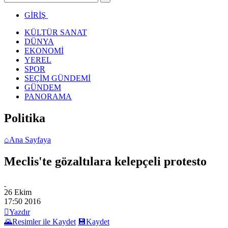
GİRİŞ
KÜLTÜR SANAT
DÜNYA
EKONOMİ
YEREL
SPOR
SEÇİM GÜNDEMİ
GÜNDEM
PANORAMA
Politika
⌂
Ana Sayfaya
Meclis'te gözaltılara kelepçeli protesto
26 Ekim
17:50
2016

Yazdır
🌄
Resimler ile Kaydet
💾
Kaydet