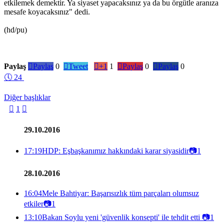
etkilemek demektir. Ya siyaset yapacaksınız ya da bu örgütle aranıza
mesafe koyacaksınız" dedi.
(hd/pu)
Paylaş

Paylaş
0

Tweet

+1
1

Paylaş
0

Paylaş
0
🕔
24
Diğer başlıklar

1

29.10.2016
17:19
HDP: Eşbaşkanımız hakkındaki karar siyasidir
📷
1
28.10.2016
16:04
Mele Bahtiyar: Başarısızlık tüm parçaları olumsuz
etkiler
📷
1
13:10
Bakan Soylu yeni 'güvenlik konsepti' ile tehdit etti
📷
1