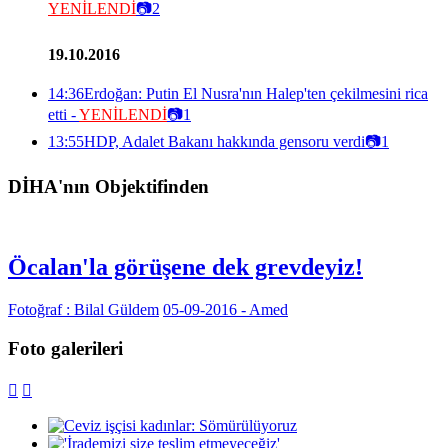
YENİLENDİ
📷
2
19.10.2016
14:36
Erdoğan: Putin El Nusra'nın Halep'ten çekilmesini rica
etti -
YENİLENDİ
📷
1
13:55
HDP, Adalet Bakanı hakkında gensoru verdi
📷
1
DİHA'nın Objektifinden
Öcalan'la görüşene dek grevdeyiz!
Fotoğraf : Bilal Güldem
05-09-2016 - Amed
Foto galerileri

