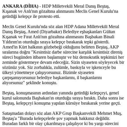
ANKARA (DİHA)
- HDP Milletvekili Meral Danış Beştaş,
Kışanak ve Anlı'nın gözaltına alınmasını Meclis Genel Kurulu'na
getirdiği kelepçe ile protesto etti.
Meclis Genel Kurulu'nda söz alan HDP Adana Milletvekili Meral
Danış Beştaş, Amed (Diyarbakır) Belediye eşbaşkanları Gültan
Kışanak ve Fırat Anlı'nın gözaltına alınmasını Başbakan Binali
Yıldırım'ın oturduğu sıraya kelepçe bırakarak tepki gösterdi.
Amed'in Kürt halkının gözbebeği olduğunu belirten Beştaş, AKP
sıralarına doğru "Kesintisiz darbe sürecine karşılık kesintisiz direniş
süreci bugünden itibaren başlamıştır ve biz demokratik tepkimizi her
zeminde göstermeye devam edeceğiz. Sizin siyaseten söyleyecek bir
sözünüz yok. Siz zorbalıkla, zulümle, baskıyla ve işkenceyle bu
ülkeyi yönetmeye çalışıyorsunuz. Bizimle siyaseten
çarpışamıyorsunuz belediye başkanlarını, il başkanlarını
alıyorsunuz" şeklinde konuştu.
Beştaş, konuşmasının ardından yanında getirdiği kelepçeyi, genel
kurul salonunda Başbakan'ın oturduğu sıraya bıraktı. Daha sonra ise
Beştaş, kelepçeyi konuşma yapılan kürsüye bırakarak yerine geçti.
Sataşmadan dolayı söz alan AKP Grup Başkanvekili Mehmet Muş,
Beştaş'a "Burada kelepçelerle şov yapmak hakkınız değildir.
Buradan farklı bir olay çıkarılmaya çalışılıyor ki bu yargı sürecini