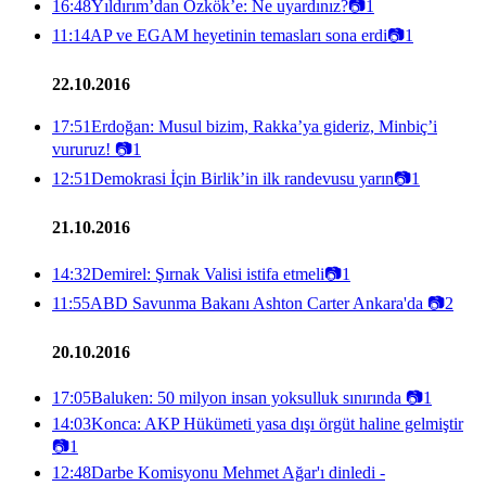
16:48
Yıldırım’dan Özkök’e: Ne uyardınız?
📷
1
11:14
AP ve EGAM heyetinin temasları sona erdi
📷
1
22.10.2016
17:51
Erdoğan: Musul bizim, Rakka’ya gideriz, Minbiç’i
vururuz!
📷
1
12:51
Demokrasi İçin Birlik’in ilk randevusu yarın
📷
1
21.10.2016
14:32
Demirel: Şırnak Valisi istifa etmeli
📷
1
11:55
ABD Savunma Bakanı Ashton Carter Ankara'da
📷
2
20.10.2016
17:05
Baluken: 50 milyon insan yoksulluk sınırında
📷
1
14:03
Konca: AKP Hükümeti yasa dışı örgüt haline gelmiştir
📷
1
12:48
Darbe Komisyonu Mehmet Ağar'ı dinledi -