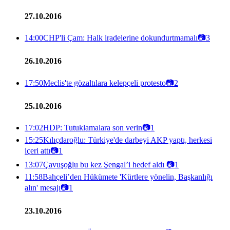
27.10.2016
14:00
CHP'li Çam: Halk iradelerine dokundurtmamalı
📷
3
26.10.2016
17:50
Meclis'te gözaltılara kelepçeli protesto
📷
2
25.10.2016
17:02
HDP: Tutuklamalara son verin
📷
1
15:25
Kılıçdaroğlu: Türkiye'de darbeyi AKP yaptı, herkesi
içeri attı
📷
1
13:07
Çavuşoğlu bu kez Şengal’i hedef aldı
📷
1
11:58
Bahçeli’den Hükümete 'Kürtlere yönelin, Başkanlığı
alın' mesajı
📷
1
23.10.2016