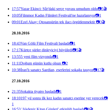
17:57
Yazar Ekinci: Sûr'daki serçe yuvası umudum oldu
📷
5
🎬
10:05
Filmmor Kadın Filmleri Festivali'ne hazırlanıyor
📷
1
09:01
Ezel Akay: Otosansürün tek ilacı örgütlenmektir
📷
3
🎬
28.10.2016
18:43
Van Gölü Film Festivali başladı
📷
1
17:17
Kürtçe şiirler dinleyiciyi büyüledi
📷
5
🎬
13:55
5 yeni film vizyonda
📷
1
11:11
Doğum günün kutlu olsun
📷
2
10:38
İran'lı sanatçı Saedian, eserlerini sokağa taşıyor
📷
17
🎬
27.10.2016
21:35
Sokakta tiyatro başladı
📷
1
18:10
197 yıl sonra ilk kez kadın sanatçı eserine yer verecek
📷
1
16:53
'Akdeniz Kitap Günleri' etkinliği başladı
📷
8
🎬