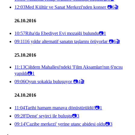
12:03
Med Kültür ve Sanat Merkezi'nden konser
📷
6
🎬
26.10.2016
10:57
Riha'da Ebediyet Evi mozaiği bulundu
📷
1
09:11
16 yıldır alternatif sanatın taşlarını örüyorlar
📷
6
🎬
25.10.2016
11:13
Çiğdem Mahallesi'ndeki 'Film Akşamları'nın 6'ncısı
yapıldı
📷
1
09:06
Oyun sokakla buluşuyor
📷
4
🎬
24.10.2016
11:04
Tarihi hamam manava dönüştürüldü!
📷
1
09:28
'Deng' seyirci ile buluştu
📷
3
09:14
'Cazibe merkezi' yerine utanç abidesi oldu
📷
3