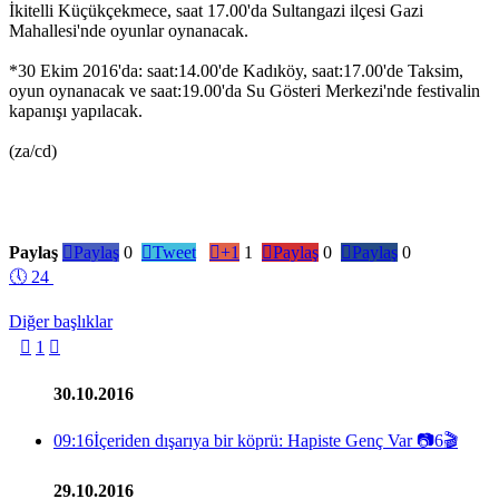
İkitelli Küçükçekmece, saat 17.00'da Sultangazi ilçesi Gazi
Mahallesi'nde oyunlar oynanacak.
*30 Ekim 2016'da: saat:14.00'de Kadıköy, saat:17.00'de Taksim,
oyun oynanacak ve saat:19.00'da Su Gösteri Merkezi'nde festivalin
kapanışı yapılacak.
(za/cd)
Paylaş

Paylaş
0

Tweet

+1
1

Paylaş
0

Paylaş
0
🕔
24
Diğer başlıklar

1

30.10.2016
09:16
İçeriden dışarıya bir köprü: Hapiste Genç Var
📷
6
🎬
29.10.2016