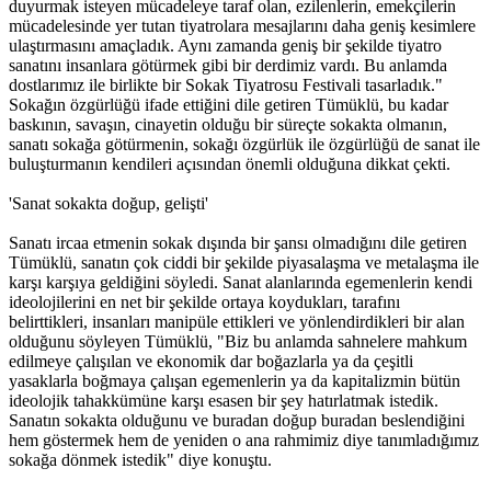
duyurmak isteyen mücadeleye taraf olan, ezilenlerin, emekçilerin
mücadelesinde yer tutan tiyatrolara mesajlarını daha geniş kesimlere
ulaştırmasını amaçladık. Aynı zamanda geniş bir şekilde tiyatro
sanatını insanlara götürmek gibi bir derdimiz vardı. Bu anlamda
dostlarımız ile birlikte bir Sokak Tiyatrosu Festivali tasarladık."
Sokağın özgürlüğü ifade ettiğini dile getiren Tümüklü, bu kadar
baskının, savaşın, cinayetin olduğu bir süreçte sokakta olmanın,
sanatı sokağa götürmenin, sokağı özgürlük ile özgürlüğü de sanat ile
buluşturmanın kendileri açısından önemli olduğuna dikkat çekti.
'Sanat sokakta doğup, gelişti'
Sanatı ircaa etmenin sokak dışında bir şansı olmadığını dile getiren
Tümüklü, sanatın çok ciddi bir şekilde piyasalaşma ve metalaşma ile
karşı karşıya geldiğini söyledi. Sanat alanlarında egemenlerin kendi
ideolojilerini en net bir şekilde ortaya koydukları, tarafını
belirttikleri, insanları manipüle ettikleri ve yönlendirdikleri bir alan
olduğunu söyleyen Tümüklü, "Biz bu anlamda sahnelere mahkum
edilmeye çalışılan ve ekonomik dar boğazlarla ya da çeşitli
yasaklarla boğmaya çalışan egemenlerin ya da kapitalizmin bütün
ideolojik tahakkümüne karşı esasen bir şey hatırlatmak istedik.
Sanatın sokakta olduğunu ve buradan doğup buradan beslendiğini
hem göstermek hem de yeniden o ana rahmimiz diye tanımladığımız
sokağa dönmek istedik" diye konuştu.