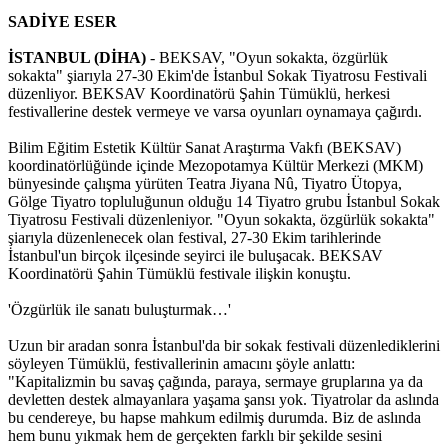
SADİYE ESER
İSTANBUL (DİHA)
- BEKSAV, "Oyun sokakta, özgürlük
sokakta" şiarıyla 27-30 Ekim'de İstanbul Sokak Tiyatrosu Festivali
düzenliyor. BEKSAV Koordinatörü Şahin Tümüklü, herkesi
festivallerine destek vermeye ve varsa oyunları oynamaya çağırdı.
Bilim Eğitim Estetik Kültür Sanat Araştırma Vakfı (BEKSAV)
koordinatörlüğünde içinde Mezopotamya Kültür Merkezi (MKM)
bünyesinde çalışma yürüten Teatra Jiyana Nû, Tiyatro Ütopya,
Gölge Tiyatro topluluğunun olduğu 14 Tiyatro grubu İstanbul Sokak
Tiyatrosu Festivali düzenleniyor. "Oyun sokakta, özgürlük sokakta"
şiarıyla düzenlenecek olan festival, 27-30 Ekim tarihlerinde
İstanbul'un birçok ilçesinde seyirci ile buluşacak. BEKSAV
Koordinatörü Şahin Tümüklü festivale ilişkin konuştu.
'Özgürlük ile sanatı buluşturmak…'
Uzun bir aradan sonra İstanbul'da bir sokak festivali düzenlediklerini
söyleyen Tümüklü, festivallerinin amacını şöyle anlattı:
"Kapitalizmin bu savaş çağında, paraya, sermaye gruplarına ya da
devletten destek almayanlara yaşama şansı yok. Tiyatrolar da aslında
bu cendereye, bu hapse mahkum edilmiş durumda. Biz de aslında
hem bunu yıkmak hem de gerçekten farklı bir şekilde sesini