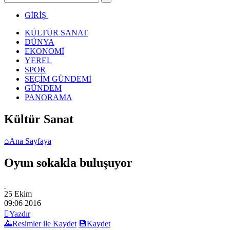
GİRİŞ
KÜLTÜR SANAT
DÜNYA
EKONOMİ
YEREL
SPOR
SEÇİM GÜNDEMİ
GÜNDEM
PANORAMA
Kültür Sanat
⌂
Ana Sayfaya
Oyun sokakla buluşuyor
25 Ekim
09:06
2016

Yazdır
🌄
Resimler ile Kaydet
💾
Kaydet