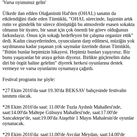
'Varsa oyununuz gelin'
Ülkede ilan edilen Olağanüstü Hal'den (OHAL) sanatın da
etkilendiğini ifade eden Tümüklü, "OHAL sürecinde, faşizmin artık
rutin ve gündelik bir sürece dönüştüğü bu atmosferde esasen sokakta
olmanın bir tiyatro, bir sanat için çok önemli bir görev olduğunun
farkındayız. Onun için sokağı hedefleyen bir çalışma organize ettik"
dedi. Kadın cinayetlerinden, oyuncuların darp edilmesi, müziğin yok
sayılmasına kadar yaşanan yok saymalar üzerinde duran Tümüklü,
"Bütün bunlar hepimizin hikayesi. Hepimiz bunları yaşıyoruz. Biz
bunu yaşayanlar bir araya gelsin diyoruz. Birlikte güçlenelim daha
diri bir örgüt haline gelelim" diyerek herkesi oyunlarına destek
vermeye ve varsa oyunlarını oynamaya çağırdı.
Festival programı ise şöyle:
*27 Ekim 2016'da saat 19.30'da BEKSAV bahçesinde festivalin
tanıtımı olacak.
*28 Ekim 2016'da saat: 11.00'de Tuzla Aydınlı Mahallesi'nde,
saat:14.00'da Maltepe Gülsuyu Mahallesi'nde, saat:17.00'de
Sancaktepe'de, saat:19.00'da Ataşehir 1 Mayıs Mahalesin'de oyunlar
oynanacak.
*29 Ekim 2016'da: saat:11.00'de Avcılar Meydan, saat:14.00'de