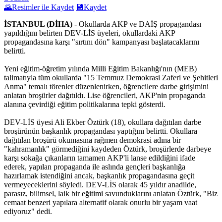
🌄
Resimler ile Kaydet
💾
Kaydet
İSTANBUL (DİHA)
- Okullarda AKP ve DAİŞ propagandası
yapıldığını belirten DEV-LİS üyeleri, okullardaki AKP
propagandasına karşı "sırtını dön" kampanyası başlatacaklarını
belirtti.
Yeni eğitim-öğretim yılında Milli Eğitim Bakanlığı'nın (MEB)
talimatıyla tüm okullarda "15 Temmuz Demokrasi Zaferi ve Şehitleri
Anma" temalı törenler düzenlenirken, öğrencilere darbe girişimini
anlatan broşürler dağıtıldı. Lise öğrencileri, AKP'nin propaganda
alanına çevirdiği eğitim politikalarına tepki gösterdi.
DEV-LİS üyesi Ali Ekber Öztürk (18), okullara dağıtılan darbe
broşürünün başkanlık propagandası yaptığını belirtti. Okullara
dağıtılan broşürü okumasına rağmen demokrasi adına bir
"kahramanlık" görmediğini kaydeden Öztürk, broşürlerde darbeye
karşı sokağa çıkanların tamamen AKP'li lanse edildiğini ifade
ederek, yapılan propaganda ile aslında gençleri başkanlığa
hazırlamak istendiğini ancak, başkanlık propagandasına geçit
vermeyeceklerini söyledi. DEV-LİS olarak 45 yıldır anadilde,
parasız, bilimsel, laik bir eğitimi savunduklarını anlatan Öztürk, "Biz
cemaat benzeri yapılara alternatif olarak onurlu bir yaşam vaat
ediyoruz" dedi.