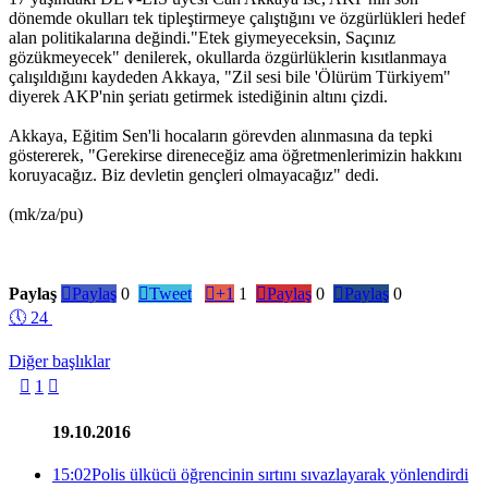
dönemde okulları tek tipleştirmeye çalıştığını ve özgürlükleri hedef
alan politikalarına değindi."Etek giymeyeceksin, Saçınız
gözükmeyecek" denilerek, okullarda özgürlüklerin kısıtlanmaya
çalışıldığını kaydeden Akkaya, "Zil sesi bile 'Ölürüm Türkiyem"
diyerek AKP'nin şeriatı getirmek istediğinin altını çizdi.
Akkaya, Eğitim Sen'li hocaların görevden alınmasına da tepki
göstererek, "Gerekirse direneceğiz ama öğretmenlerimizin hakkını
koruyacağız. Biz devletin gençleri olmayacağız" dedi.
(mk/za/pu)
Paylaş

Paylaş
0

Tweet

+1
1

Paylaş
0

Paylaş
0
🕔
24
Diğer başlıklar

1

19.10.2016
15:02
Polis ülkücü öğrencinin sırtını sıvazlayarak yönlendirdi