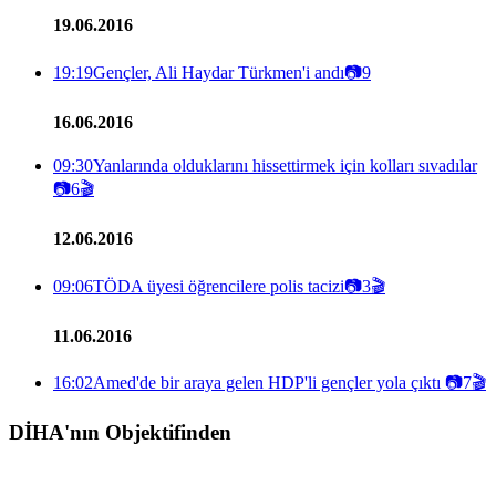
19.06.2016
19:19
Gençler, Ali Haydar Türkmen'i andı
📷
9
16.06.2016
09:30
Yanlarında olduklarını hissettirmek için kolları sıvadılar
📷
6
🎬
12.06.2016
09:06
TÖDA üyesi öğrencilere polis tacizi
📷
3
🎬
11.06.2016
16:02
Amed'de bir araya gelen HDP'li gençler yola çıktı
📷
7
🎬
DİHA'nın Objektifinden