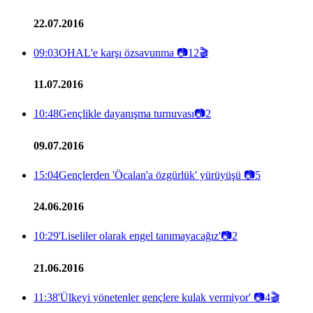
22.07.2016
09:03
OHAL'e karşı özsavunma
📷
12
🎬
11.07.2016
10:48
Gençlikle dayanışma turnuvası
📷
2
09.07.2016
15:04
Gençlerden 'Öcalan'a özgürlük' yürüyüşü
📷
5
24.06.2016
10:29
'Liseliler olarak engel tanımayacağız'
📷
2
21.06.2016
11:38
'Ülkeyi yönetenler gençlere kulak vermiyor'
📷
4
🎬