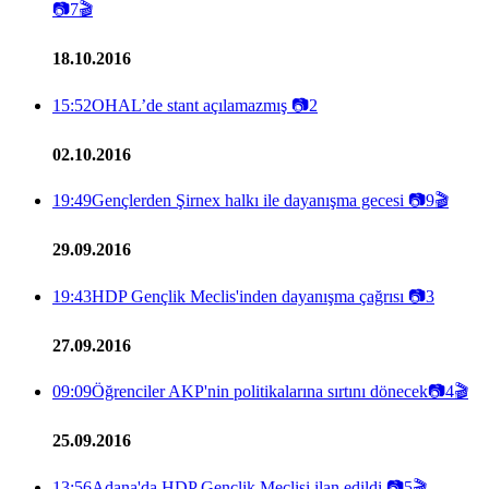
📷
7
🎬
18.10.2016
15:52
OHAL’de stant açılamazmış
📷
2
02.10.2016
19:49
Gençlerden Şirnex halkı ile dayanışma gecesi
📷
9
🎬
29.09.2016
19:43
HDP Gençlik Meclis'inden dayanışma çağrısı
📷
3
27.09.2016
09:09
Öğrenciler AKP'nin politikalarına sırtını dönecek
📷
4
🎬
25.09.2016
13:56
Adana'da HDP Gençlik Meclisi ilan edildi
📷
5
🎬