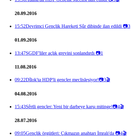
20.09.2016
15:52
Devrimci Gençlik Hareketi Sûr dibinde ilan edildi
📷
3
01.09.2016
13:47
SGDF'liler açlık grevini sonlandırdı
📷
1
11.08.2016
09:22
Dîlok'ta HDP'li gençler meclisleşiyor!
📷
3
🎬
04.08.2016
15:43
Sêrtli gençler: Yeni bir darbeye karşı mitinge!
📷
4
🎬
28.07.2016
09:05
Gençlik örgütleri: Çıkmazın anahtarı İmralı'da
📷
4
🎬