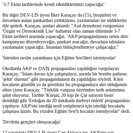
'3-7 Ekim tarihlerinde kendi etkinliklerimizi yapacağız'
Bir diğer DEV-LİS üyesi İlker Karaçay da (15), broşürleri ve
duvarlara asılan pankartları yırttıklarını, yazılamaları ise sildiklerini
dile getirdi. Karaçay, şunları aktardı: "Asıl demokrasi vurgumuzu
'Özgür ve Demokratik Lise' haftamız olan zaman diliminde 3-7
Ekim tarihleri arasında yapacağız. 'AKP propagandasına sırtını dön'
kampanyası düzenleyeceğiz, pankart asacağız, duvarlara tahtalara
yazılamalar yapacağız. İnsanları bilinçlendirmeye çalışacağız."
'İstenilen neslin yaratılması için Eğitim Sen'lileri istemiyorlar'
Okullarda AKP ve DAİŞ propagandası yapıldığını vurgulayan
Karaçay, "İslam davası için çalışmalıyız, şurada bir bomba patlasın
'şehit' olursun" gibi propagandaların da yapıldığını söyledi. Kimi
hocaların gönüllü ya da gönülsüz bu propagandaya alet olduğunun
altını çizen Karaçay, "Türklük vurgusu üzerinden tarih anlatımına
şahit oluyoruz. Tarihte 'Kürşat, 20 kişi ile Çin sarayını bastı'
denildiği gibi 'Erdoğan da 20 dakikada darbeyi önledi' propagandası
yapılıyor. AKP'nin istediği nesli yetiştirmesi için istediği hocalarla
çalışması lazım. Bu yüzden Eğitim Sen'li hocaları istemiyorlar" dedi.
'Devletin gençleri olmayacağız'
17 yaşındaki DEV-LİS üyesi Can Akkaya ise, AKP'nin son