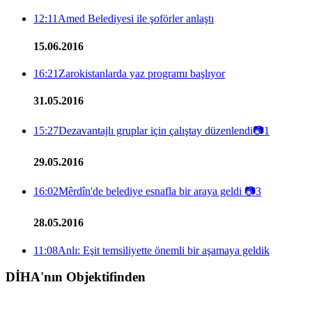
12:11
Amed Belediyesi ile şoförler anlaştı
15.06.2016
16:21
Zarokistanlarda yaz programı başlıyor
31.05.2016
15:27
Dezavantajlı gruplar için çalıştay düzenlendi
📷
1
29.05.2016
16:02
Mêrdîn'de belediye esnafla bir araya geldi
📷
3
28.05.2016
11:08
Anlı: Eşit temsiliyette önemli bir aşamaya geldik
DİHA'nın Objektifinden