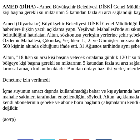
AMED (DİHA)
- Amed Büyükşehir Belediyesi DİSKİ Genel Müdürlüğü,
kişi başına gerekli su miktarının 5 katından fazla su arzı sağlandığı k
Amed (Diyarbakır) Büyükşehir Belediyesi DİSKİ Genel Müdürlüğü İçme
haberlere ilişkin yazılı açıklama yaptı. Yeşilvadi Mahallesi'nde su sıkın
belirtildiğini hatırlatan Altun, sözkonusu yerleşim yerlerine şehir 
Özdemir Mahallesi, Çıkındaş, Yeşildere 1., 2. ve Gümüşler mezrası il
500 kişinin altında olduğunu ifade etti. 31 Ağustos tarihinde aynı şebe
Altun, "18 lt/sn su arzı kişi başına yetecek ortalama günlük 120 lt su
bölgeye kişi başına gerekli su miktarının 5 katından fazla su arzı sağ
tarımsal amaçlı kullanılmaktadır. Bundan dolayı bazı üst yerleşimlerd
Denetime izin verilmedi
İçme suyunun amacı dışında kullanılmadığı bahar ve kış aylarında her 
mahalle sakinleri tarafından engellendiğini söyledi. Altun, açıklamad
kendi abonelerinin şebeke ve abone boru bağlantı çalışmalarını kendi
değildir."
(ao/rp)