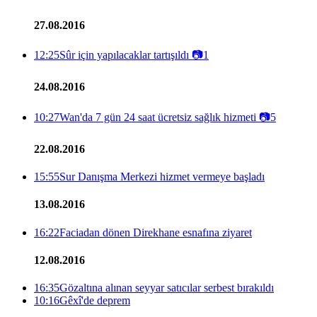
27.08.2016
12:25
Sûr için yapılacaklar tartışıldı
📷
1
24.08.2016
10:27
Wan'da 7 gün 24 saat ücretsiz sağlık hizmeti
📷
5
22.08.2016
15:55
Sur Danışma Merkezi hizmet vermeye başladı
13.08.2016
16:22
Faciadan dönen Direkhane esnafına ziyaret
12.08.2016
16:35
Gözaltına alınan seyyar satıcılar serbest bırakıldı
10:16
Gêxî'de deprem