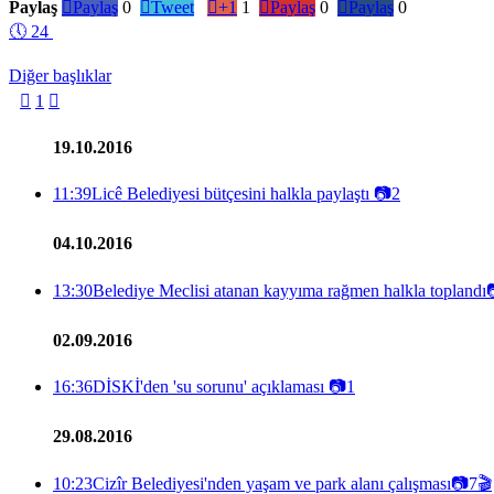
Paylaş

Paylaş
0

Tweet

+1
1

Paylaş
0

Paylaş
0
🕔
24
Diğer başlıklar

1

19.10.2016
11:39
Licê Belediyesi bütçesini halkla paylaştı
📷
2
04.10.2016
13:30
Belediye Meclisi atanan kayyıma rağmen halkla toplandı
02.09.2016
16:36
DİSKİ'den 'su sorunu' açıklaması
📷
1
29.08.2016
10:23
Cizîr Belediyesi'nden yaşam ve park alanı çalışması
📷
7
🎬