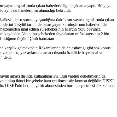
 yayın organlarında çıkan haberlerle ilgili açıklama yaptı. Bölgeye
layı bazı hanelerin su alamadığı belirtildi.
llesi'nde su sorunu yaşandığına dair basın yayın organlarında çıkan
rdiklerini 1 Eylül tarihinde basın yayın kuruluşlarının haberlerinde
len malzemeden imal edilen su şebekesinin Mardin Yolu boyunca
ğını kaydeden Altun, bu şebekeden faydalanan nüfus sayısının 2 bin
ğlandığının ölçüldüğünü hatırlatan
ına karşılık gelmektedir. Rakamlardan da anlaşılacağı gibi söz konusu
n verilen su, yaz aylarında amacı dışında özellikle hayvansal ve
r" dedi.
yun amacı dışında kullanılmasıyla ilgili yaptığı denetimlerin de
vcut olup ikinci bir şebeke hattı çekilmesi söz konusu değildir. DİSKİ
dır. DİSKİ'nin her hangi bir abonesinden boru talep etmesi söz konusu