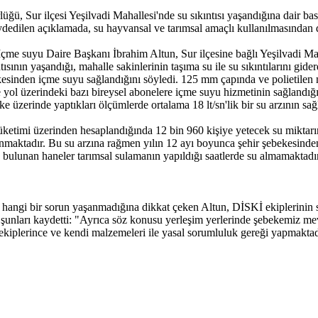
 Sur ilçesi Yeşilvadi Mahallesi'nde su sıkıntısı yaşandığına dair basın
aydedilen açıklamada, su hayvansal ve tarımsal amaçlı kullanılmasından do
 suyu Daire Başkanı İbrahim Altun, Sur ilçesine bağlı Yeşilvadi Maha
tısının yaşandığı, mahalle sakinlerinin taşıma su ile su sıkıntılarını gide
şebekesinden içme suyu sağlandığını söyledi. 125 mm çapında ve polieti
e yol üzerindeki bazı bireysel abonelere içme suyu hizmetinin sağlandı
ke üzerinde yaptıkları ölçümlerde ortalama 18 lt/sn'lik bir su arzının sa
 tüketimi üzerinden hesaplandığında 12 bin 960 kişiye yetecek su miktar
lanmaktadır. Bu su arzına rağmen yılın 12 ayı boyunca şehir şebekesinde
e bulunan haneler tarımsal sulamanın yapıldığı saatlerde su almamaktadı
hangi bir sorun yaşanmadığına dikkat çeken Altun, DİSKİ ekiplerinin su
a şunları kaydetti: "Ayrıca söz konusu yerleşim yerlerinde şebekemiz me
 ekiplerince ve kendi malzemeleri ile yasal sorumluluk gereği yapmakta