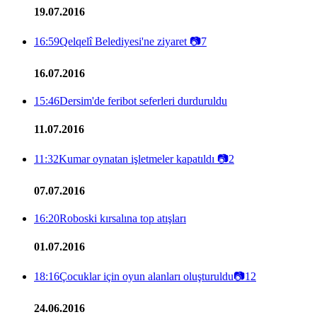
19.07.2016
16:59
Qelqelî Belediyesi'ne ziyaret
📷
7
16.07.2016
15:46
Dersim'de feribot seferleri durduruldu
11.07.2016
11:32
Kumar oynatan işletmeler kapatıldı
📷
2
07.07.2016
16:20
Roboski kırsalına top atışları
01.07.2016
18:16
Çocuklar için oyun alanları oluşturuldu
📷
12
24.06.2016