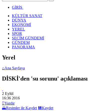
GİRİŞ
KÜLTÜR SANAT
DÜNYA
EKONOMİ
YEREL
SPOR
SEÇİM GÜNDEMİ
GÜNDEM
PANORAMA
Yerel
⌂
Ana Sayfaya
DİSKİ'den 'su sorunu' açıklaması
2 Eylül
16:36
2016

Yazdır
🌄
Resimler ile Kaydet
💾
Kaydet