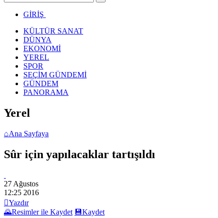
GİRİŞ
KÜLTÜR SANAT
DÜNYA
EKONOMİ
YEREL
SPOR
SEÇİM GÜNDEMİ
GÜNDEM
PANORAMA
Yerel
⌂
Ana Sayfaya
Sûr için yapılacaklar tartışıldı
27 Ağustos
12:25
2016

Yazdır
🌄
Resimler ile Kaydet
💾
Kaydet