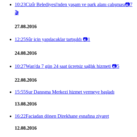
10:23
Cizîr Belediyesi'nden yaşam ve park alanı çalışması
📷
7
🎬
27.08.2016
12:25
Sûr için yapılacaklar tartışıldı
📷
1
24.08.2016
10:27
Wan'da 7 gün 24 saat ücretsiz sağlık hizmeti
📷
5
22.08.2016
15:55
Sur Danışma Merkezi hizmet vermeye başladı
13.08.2016
16:22
Faciadan dönen Direkhane esnafına ziyaret
12.08.2016