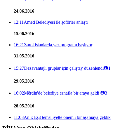
24.06.2016
12:11
Amed Belediyesi ile şoförler anlaştı
15.06.2016
16:21
Zarokistanlarda yaz programı başlıyor
31.05.2016
15:27
Dezavantajlı gruplar için çalıştay düzenlendi
📷
1
29.05.2016
16:02
Mêrdîn'de belediye esnafla bir araya geldi
📷
3
28.05.2016
11:08
Anlı: Eşit temsiliyette önemli bir aşamaya geldik