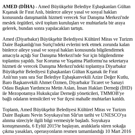
AMED (DİHA)
- Amed Büyükşehir Belediye Eşbaşkanları Gültan
Kışanak ile Fırat Anlı, binlerce aileye yasal ve sosyal hakları
konusunda danışmanlık hizmeti verecek Sur Danışma Merkezi'nde
meslek örgütleri, sivil toplum kuruluşları ve muhtarlarla bir araya
gelerek, bundan sonra yapılacakları tartıştı.
Amed (Diyarbakır) Büyükşehir Belediyesi Kültürel Miras ve Turizm
Daire Başkanlığı'nın Suriçi'ndeki evlerini terk etmek zorunda kalan
binlerce aileye yasal ve sosyal hakları konusunda bilgilendirmek
amacıyla açtığı Sur Danışma Merkezi'nde Sur için bilgilendirme
toplantısı yapıldı. Sur Koruma ve Yaşatma Platformu'na sekretarya
hizmeti de verecek Danışma Merkezi'ndeki toplantıya Diyarbakır
Büyükşehir Belediyesi Eşbaşkanları Gültan Kışanak ile Fırat
Anlı'nın yanı sıra Sur Belediye Eşbaşkanvekili Azize Değer Kutlu,
Baro Başkanvekili Ahmet Özmen, Diyarbakır Ticaret ve Sanayi
Odası Başkan Yardımcısı Metin Aslan, İnsan Hakları Derneği (İHD)
ile Mezopotamya Hukukçular Derneği yöneticileri, TMMOB'ye
bağlı odaların temsilcileri ve Sur ilçesi mahalle muhtarları katıldı.
Toplantı, Amed Büyükşehir Belediyesi Kültürel Miras ve Turizm
Daire Başkanı Nevin Soyukaya'nın Sûr'un tarihi ve UNESCO'ya
alınma süreciyle ilgili bilgi vermesiyle başladı. Soyukaya
konuşmasında, 6 Eylül 2015'te başlayan, aralıklarla süren sokağa
çıkma yasakları, operasyonların resmen tamamlandığı 10 Mart 2016