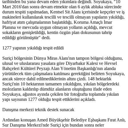
tarihinden bu yana devam eden yıkımlara değindi. Soyukaya, "10
Mart 2016'dan sonra devam etmekte olan 6 aylık abluka sürecinde
durum tespiti yapılmadan, Kentsel Sit Alanı içerisinde kepçeler ve iş
makineleri kullanılarak tescilli ve tescilli olmayan yapıların yıkıldığı,
hafriyat atım çalışmalarının başlatıldığı, Koruma Amaçlı İmar
Planına ve mevcuda uygun olmayan yolların açıldığı, mevcut
sokakların genişletildiği, kentin özgün plan dokusunun tahrip
edildiği görülmüştür" dedi.
1277 yapının yıkıldığı tespit edildi
Suriçi bölgesinin Dünya Miras Alanı'nın tampon bölgesi olduğunu,
ulusal ve uluslararası yasalara göre Diyarbakır Kalesi ve Hevsel
Bahçeleri Kültürel Peyzajı Alan Yönetim Başkanlığı'nın alanda
yürütülecek tüm çalışmalara katılması gerektiğini belirten Soyukaya,
ancak sürece dahil edilmediklerinin altını çizdi. 148 hektarlık
Suriçi'nin 10 hektarının tamamen yıkıldığını, yıkılan bölgelerdeki
molozların kaldırılıp dümdüz alanların oluştuğunu ifade eden
Soyukaya, ağustos ayında çekilen bir fotoğrafta toplamda yıkılan
yapı sayısının 1277 olduğu tespit ettiklerini açıkladı.
Danışma merkezi teknik destek sunacak
Ardından konuşan Amed Büyükşehir Belediye Eşbaşkanı Fırat Anlı,
Sur Danışma Merkezi'nde Suriçi için bundan sonra neler