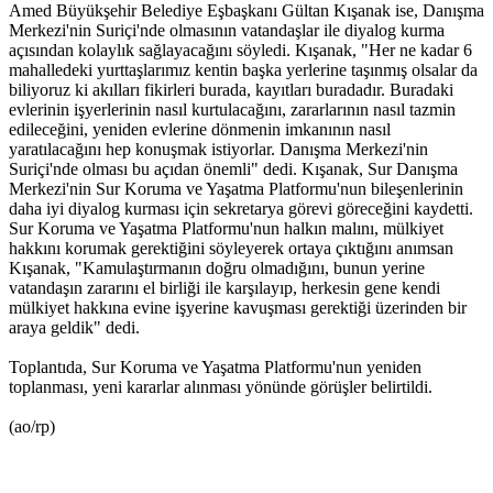
Amed Büyükşehir Belediye Eşbaşkanı Gültan Kışanak ise, Danışma
Merkezi'nin Suriçi'nde olmasının vatandaşlar ile diyalog kurma
açısından kolaylık sağlayacağını söyledi. Kışanak, "Her ne kadar 6
mahalledeki yurttaşlarımız kentin başka yerlerine taşınmış olsalar da
biliyoruz ki akılları fikirleri burada, kayıtları buradadır. Buradaki
evlerinin işyerlerinin nasıl kurtulacağını, zararlarının nasıl tazmin
edileceğini, yeniden evlerine dönmenin imkanının nasıl
yaratılacağını hep konuşmak istiyorlar. Danışma Merkezi'nin
Suriçi'nde olması bu açıdan önemli" dedi. Kışanak, Sur Danışma
Merkezi'nin Sur Koruma ve Yaşatma Platformu'nun bileşenlerinin
daha iyi diyalog kurması için sekretarya görevi göreceğini kaydetti.
Sur Koruma ve Yaşatma Platformu'nun halkın malını, mülkiyet
hakkını korumak gerektiğini söyleyerek ortaya çıktığını anımsan
Kışanak, "Kamulaştırmanın doğru olmadığını, bunun yerine
vatandaşın zararını el birliği ile karşılayıp, herkesin gene kendi
mülkiyet hakkına evine işyerine kavuşması gerektiği üzerinden bir
araya geldik" dedi.
Toplantıda, Sur Koruma ve Yaşatma Platformu'nun yeniden
toplanması, yeni kararlar alınması yönünde görüşler belirtildi.
(ao/rp)