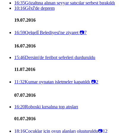
16:35
Gözaltına alınan seyyar satıcılar serbest bırakıldı
10:16
Gêxî'de deprem
19.07.2016
16:59
Qelqelî Belediyesi'ne ziyaret
📷
7
16.07.2016
15:46
Dersim'de feribot seferleri durduruldu
11.07.2016
11:32
Kumar oynatan işletmeler kapatıldı
📷
2
07.07.2016
16:20
Roboski kırsalına top atışları
01.07.2016
18:16
Çocuklar için oyun alanları oluşturuldu
📷
12