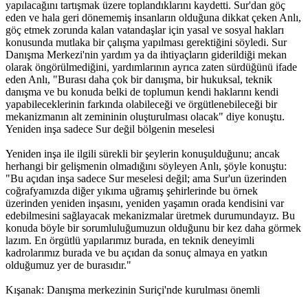
yapılacağını tartışmak üzere toplandıklarını kaydetti. Sur'dan göç
eden ve hala geri dönememiş insanların olduğuna dikkat çeken Anlı,
göç etmek zorunda kalan vatandaşlar için yasal ve sosyal hakları
konusunda mutlaka bir çalışma yapılması gerektiğini söyledi. Sur
Danışma Merkezi'nin yardım ya da ihtiyaçların giderildiği mekan
olarak öngörülmediğini, yardımlarının ayrıca zaten sürdüğünü ifade
eden Anlı, "Burası daha çok bir danışma, bir hukuksal, teknik
danışma ve bu konuda belki de toplumun kendi haklarını kendi
yapabileceklerinin farkında olabileceği ve örgütlenebileceği bir
mekanizmanın alt zemininin oluşturulması olacak" diye konuştu.
Yeniden inşa sadece Sur değil bölgenin meselesi
Yeniden inşa ile ilgili sürekli bir şeylerin konuşulduğunu; ancak
herhangi bir gelişmenin olmadığını söyleyen Anlı, şöyle konuştu:
"Bu açıdan inşa sadece Sur meselesi değil; ama Sur'un üzerinden
coğrafyamızda diğer yıkıma uğramış şehirlerinde bu örnek
üzerinden yeniden inşasını, yeniden yaşamın orada kendisini var
edebilmesini sağlayacak mekanizmalar üretmek durumundayız. Bu
konuda böyle bir sorumluluğumuzun olduğunu bir kez daha görmek
lazım. En örgütlü yapılarımız burada, en teknik deneyimli
kadrolarımız burada ve bu açıdan da sonuç almaya en yatkın
olduğumuz yer de burasıdır."
Kışanak: Danışma merkezinin Suriçi'nde kurulması önemli