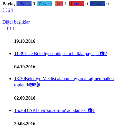
Paylaş

Paylaş
0

Tweet

+1
1

Paylaş
0

Paylaş
0
🕔
24
Diğer başlıklar

1

19.10.2016
11:39
Licê Belediyesi bütçesini halkla paylaştı
📷
2
04.10.2016
13:30
Belediye Meclisi atanan kayyıma rağmen halkla
toplandı
📷
8
🎬
02.09.2016
16:36
DİSKİ'den 'su sorunu' açıklaması
📷
1
29.08.2016